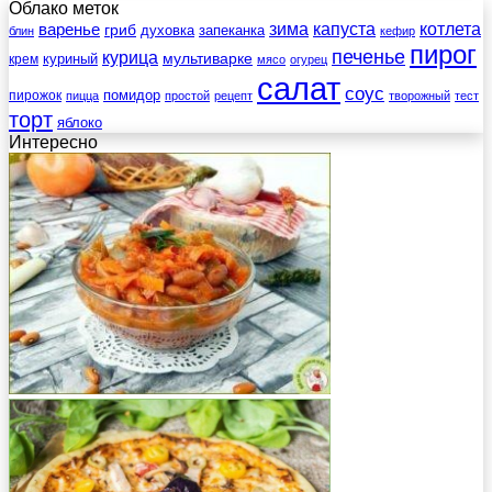
Облако меток
зима
котлета
варенье
капуста
гриб
духовка
запеканка
блин
кефир
пирог
печенье
курица
мультиварке
куриный
крем
мясо
огурец
салат
соус
помидор
пирожок
пицца
простой
рецепт
творожный
тест
торт
яблоко
Интересно