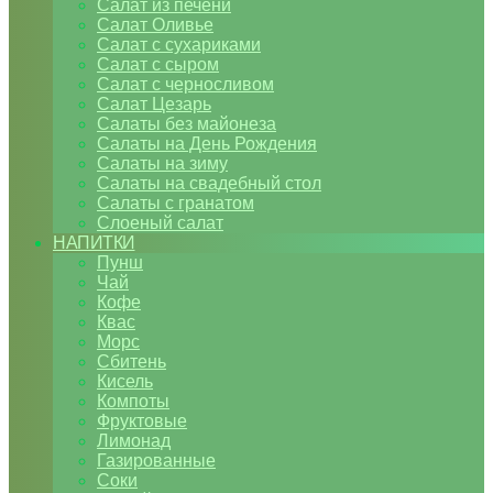
Салат из печени
Салат Оливье
Салат с сухариками
Салат с сыром
Салат с черносливом
Салат Цезарь
Салаты без майонеза
Салаты на День Рождения
Салаты на зиму
Салаты на свадебный стол
Салаты с гранатом
Слоеный салат
НАПИТКИ
Пунш
Чай
Кофе
Квас
Морс
Сбитень
Кисель
Компоты
Фруктовые
Лимонад
Газированные
Соки