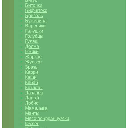
Бигус
Биточки
Бифштекс
Бризоль
Буженина
Вареники
Галушки
Голубцы
Гуляш
Долма
Ежики
Жаркое
Жульен
Зразы
Карри
Каши
Кебаб
Котлеты
Лазанья
Лангет
Лобио
Мамалыга
Манты
Мясо по-французски
Омлет