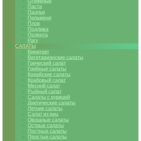
Отбивные
Паста
Паэлья
Пельмени
Плов
Подлива
Полента
Рагу
САЛАТЫ
Винегрет
Вегетарианские салаты
Греческий салат
Грибные салаты
Корейские салаты
Крабовый салат
Мясной салат
Рыбный салат
Салаты с курицей
Диетические салаты
Летние салаты
Салат из яиц
Овощные салаты
Острые салаты
Постные салаты
Простые салаты