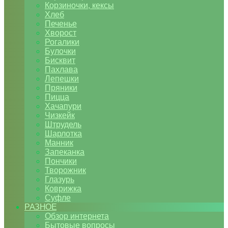
Корзиночки, кексы
Хлеб
Печенье
Хворост
Рогалики
Булочки
Бисквит
Пахлава
Лепешки
Пряники
Пицца
Хачапури
Чизкейк
Штрудель
Шарлотка
Манник
Запеканка
Пончики
Творожник
Глазурь
Коврижка
Суфле
РАЗНОЕ
Обзор интернета
Бытовые вопросы