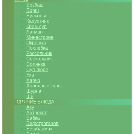
Бозбаш
Борщ
Бульоны
Капустняк
Крем-суп
Лагман
Минестроне
Окрошка
Похлебка
Рассольник
Свекольник
Солянка
Суп-пюре
Уха
Харчо
Холодные супы
Шурпа
Щи
ГОРЯЧИЕ БЛЮДА
Азу
Антрекот
Бабка
Бефстроганов
Бешбармак