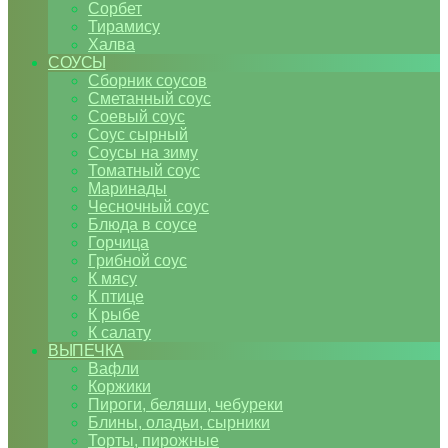
Сорбет
Тирамису
Халва
СОУСЫ
Сборник соусов
Сметанный соус
Соевый соус
Соус сырный
Соусы на зиму
Томатный соус
Маринады
Чесночный соус
Блюда в соусе
Горчица
Грибной соус
К мясу
К птице
К рыбе
К салату
ВЫПЕЧКА
Вафли
Коржики
Пироги, беляши, чебуреки
Блины, оладьи, сырники
Торты, пирожные