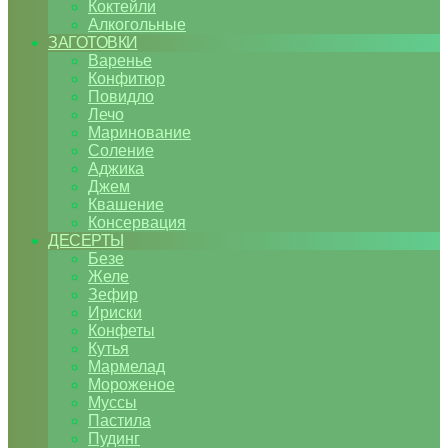
Коктейли
Алкогольные
ЗАГОТОВКИ
Варенье
Конфитюр
Повидло
Лечо
Маринование
Соление
Аджика
Джем
Квашение
Консервация
ДЕСЕРТЫ
Безе
Желе
Зефир
Ириски
Конфеты
Кутья
Мармелад
Мороженое
Муссы
Пастила
Пудинг