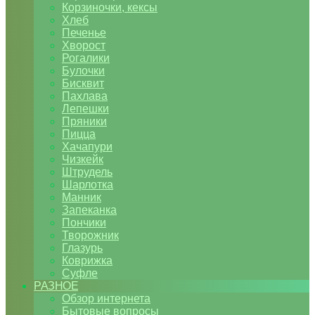
Корзиночки, кексы
Хлеб
Печенье
Хворост
Рогалики
Булочки
Бисквит
Пахлава
Лепешки
Пряники
Пицца
Хачапури
Чизкейк
Штрудель
Шарлотка
Манник
Запеканка
Пончики
Творожник
Глазурь
Коврижка
Суфле
РАЗНОЕ
Обзор интернета
Бытовые вопросы