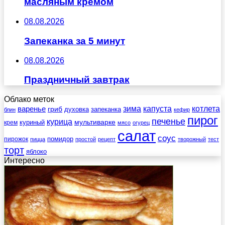
масляным кремом
08.08.2026
Запеканка за 5 минут
08.08.2026
Праздничный завтрак
Облако меток
зима
котлета
варенье
капуста
гриб
духовка
запеканка
блин
кефир
пирог
печенье
курица
мультиварке
куриный
крем
мясо
огурец
салат
соус
помидор
пирожок
пицца
простой
рецепт
творожный
тест
торт
яблоко
Интересно