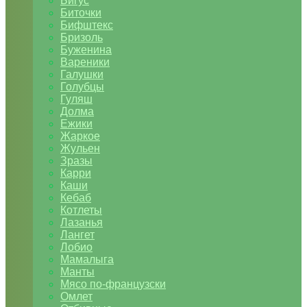
Бигус
Биточки
Бифштекс
Бризоль
Буженина
Вареники
Галушки
Голубцы
Гуляш
Долма
Ежики
Жаркое
Жульен
Зразы
Карри
Каши
Кебаб
Котлеты
Лазанья
Лангет
Лобио
Мамалыга
Манты
Мясо по-французски
Омлет