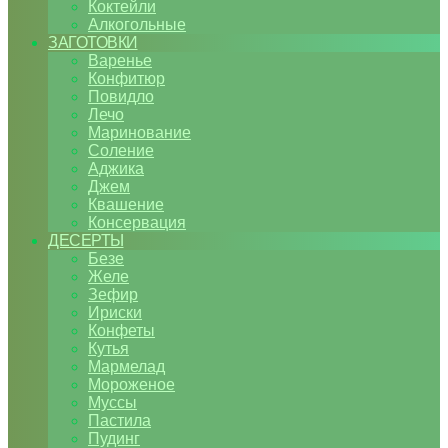
Коктейли
Алкогольные
ЗАГОТОВКИ
Варенье
Конфитюр
Повидло
Лечо
Маринование
Соление
Аджика
Джем
Квашение
Консервация
ДЕСЕРТЫ
Безе
Желе
Зефир
Ириски
Конфеты
Кутья
Мармелад
Мороженое
Муссы
Пастила
Пудинг