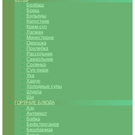
Бозбаш
Борщ
Бульоны
Капустняк
Крем-суп
Лагман
Минестроне
Окрошка
Похлебка
Рассольник
Свекольник
Солянка
Суп-пюре
Уха
Харчо
Холодные супы
Шурпа
Щи
ГОРЯЧИЕ БЛЮДА
Азу
Антрекот
Бабка
Бефстроганов
Бешбармак