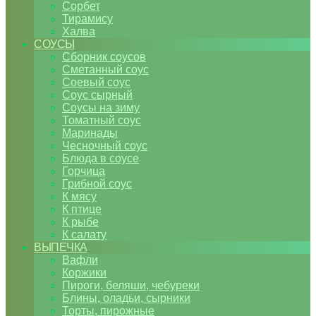
Сорбет
Тирамису
Халва
СОУСЫ
Сборник соусов
Сметанный соус
Соевый соус
Соус сырный
Соусы на зиму
Томатный соус
Маринады
Чесночный соус
Блюда в соусе
Горчица
Грибной соус
К мясу
К птице
К рыбе
К салату
ВЫПЕЧКА
Вафли
Коржики
Пироги, беляши, чебуреки
Блины, оладьи, сырники
Торты, пирожные