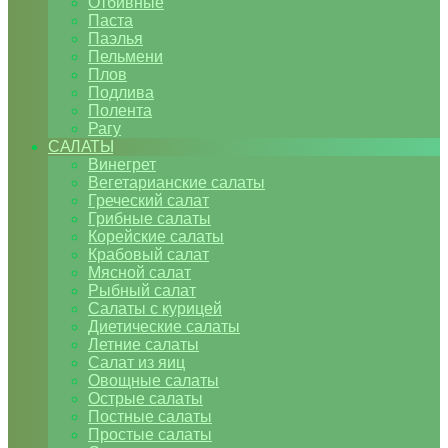
Отбивные
Паста
Паэлья
Пельмени
Плов
Подлива
Полента
Рагу
САЛАТЫ
Винегрет
Вегетарианские салаты
Греческий салат
Грибные салаты
Корейские салаты
Крабовый салат
Мясной салат
Рыбный салат
Салаты с курицей
Диетические салаты
Летние салаты
Салат из яиц
Овощные салаты
Острые салаты
Постные салаты
Простые салаты