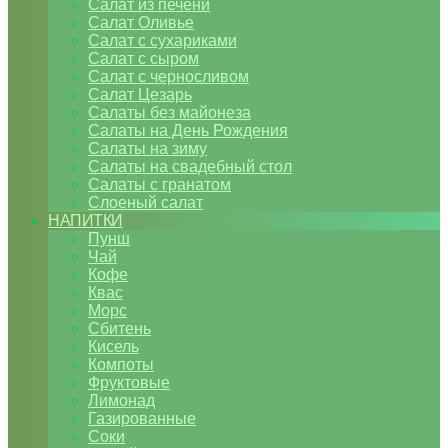
Салат из печени
Салат Оливье
Салат с сухариками
Салат с сыром
Салат с черносливом
Салат Цезарь
Салаты без майонеза
Салаты на День Рождения
Салаты на зиму
Салаты на свадебный стол
Салаты с гранатом
Слоеный салат
НАПИТКИ
Пунш
Чай
Кофе
Квас
Морс
Сбитень
Кисель
Компоты
Фруктовые
Лимонад
Газированные
Соки