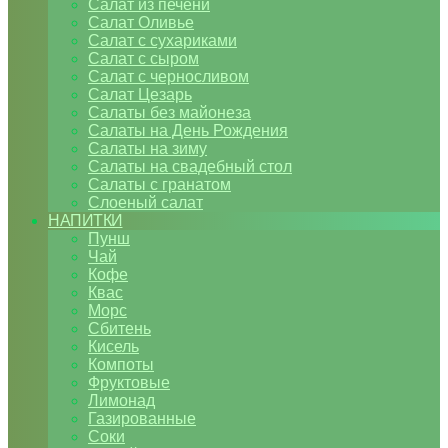
Салат из печени
Салат Оливье
Салат с сухариками
Салат с сыром
Салат с черносливом
Салат Цезарь
Салаты без майонеза
Салаты на День Рождения
Салаты на зиму
Салаты на свадебный стол
Салаты с гранатом
Слоеный салат
НАПИТКИ
Пунш
Чай
Кофе
Квас
Морс
Сбитень
Кисель
Компоты
Фруктовые
Лимонад
Газированные
Соки