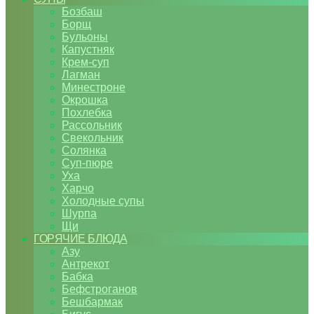
Бозбаш
Борщ
Бульоны
Капустняк
Крем-суп
Лагман
Минестроне
Окрошка
Похлебка
Рассольник
Свекольник
Солянка
Суп-пюре
Уха
Харчо
Холодные супы
Шурпа
Щи
ГОРЯЧИЕ БЛЮДА
Азу
Антрекот
Бабка
Бефстроганов
Бешбармак