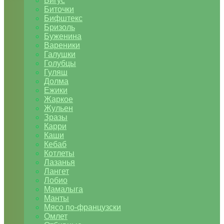
Бигус
Биточки
Бифштекс
Бризоль
Буженина
Вареники
Галушки
Голубцы
Гуляш
Долма
Ежики
Жаркое
Жульен
Зразы
Карри
Каши
Кебаб
Котлеты
Лазанья
Лангет
Лобио
Мамалыга
Манты
Мясо по-французски
Омлет