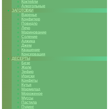
Коктейли
Алкогольные
ЗАГОТОВКИ
Варенье
Конфитюр
Повидло
Лечо
Маринование
Соление
Аджика
Джем
Квашение
Консервация
ДЕСЕРТЫ
Безе
Желе
Зефир
Ириски
Конфеты
Кутья
Мармелад
Мороженое
Муссы
Пастила
Пудинг