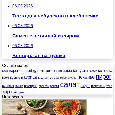
06.08.2026
Тесто для чебуреков в хлебопечке
06.08.2026
Самса с ветчиной и сыром
06.08.2026
Венгерская ватрушка
Облако меток
зима
котлета
варенье
капуста
гриб
духовка
запеканка
блин
кефир
пирог
печенье
курица
мультиварке
куриный
крем
мясо
огурец
салат
соус
помидор
пирожок
пицца
простой
рецепт
творожный
тест
торт
яблоко
Интересно