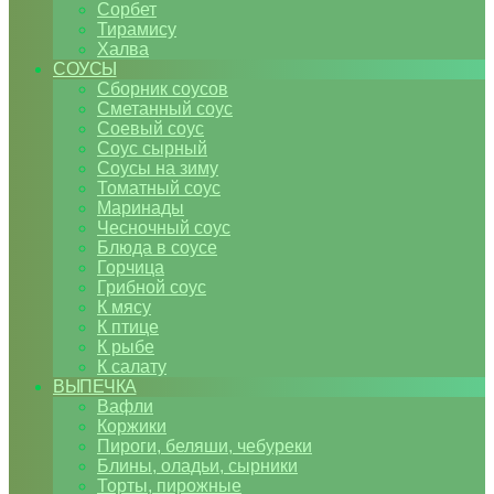
Сорбет
Тирамису
Халва
СОУСЫ
Сборник соусов
Сметанный соус
Соевый соус
Соус сырный
Соусы на зиму
Томатный соус
Маринады
Чесночный соус
Блюда в соусе
Горчица
Грибной соус
К мясу
К птице
К рыбе
К салату
ВЫПЕЧКА
Вафли
Коржики
Пироги, беляши, чебуреки
Блины, оладьи, сырники
Торты, пирожные