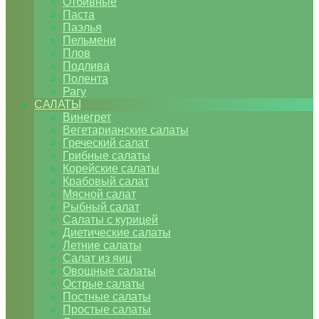
Отбивные
Паста
Паэлья
Пельмени
Плов
Подлива
Полента
Рагу
САЛАТЫ
Винегрет
Вегетарианские салаты
Греческий салат
Грибные салаты
Корейские салаты
Крабовый салат
Мясной салат
Рыбный салат
Салаты с курицей
Диетические салаты
Летние салаты
Салат из яиц
Овощные салаты
Острые салаты
Постные салаты
Простые салаты