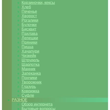
Корзиночки, кексы
Хлеб
Печенье
Хворост
Рогалики
Булочки
Бисквит
Пахлава
Лепешки
Пряники
Пицца
Хачапури
Чизкейк
Штрудель
Шарлотка
Манник
Запеканка
Пончики
Творожник
Глазурь
Коврижка
Суфле
РАЗНОЕ
Обзор интернета
Бытовые вопросы