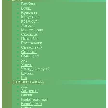
Бозбаш
Борщ
Бульоны
Капустняк
Крем-суп
Лагман
Минестроне
Окрошка
Похлебка
Рассольник
Свекольник
Солянка
Суп-пюре
Уха
Харчо
Холодные супы
Шурпа
Щи
ГОРЯЧИЕ БЛЮДА
Азу
Антрекот
Бабка
Бефстроганов
Бешбармак