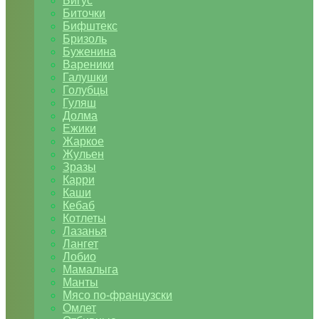
Бигус
Биточки
Бифштекс
Бризоль
Буженина
Вареники
Галушки
Голубцы
Гуляш
Долма
Ежики
Жаркое
Жульен
Зразы
Карри
Каши
Кебаб
Котлеты
Лазанья
Лангет
Лобио
Мамалыга
Манты
Мясо по-французски
Омлет