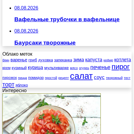
08.08.2026
Вафельные трубочки в вафельнице
08.08.2026
Баурсаки творожные
Облако меток
зима
котлета
варенье
капуста
гриб
духовка
запеканка
блин
кефир
пирог
печенье
курица
мультиварке
куриный
крем
мясо
огурец
салат
соус
помидор
пирожок
пицца
простой
рецепт
творожный
тест
торт
яблоко
Интересно