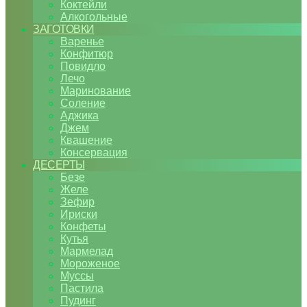
Коктейли
Алкогольные
ЗАГОТОВКИ
Варенье
Конфитюр
Повидло
Лечо
Маринование
Соление
Аджика
Джем
Квашение
Консервация
ДЕСЕРТЫ
Безе
Желе
Зефир
Ириски
Конфеты
Кутья
Мармелад
Мороженое
Муссы
Пастила
Пудинг