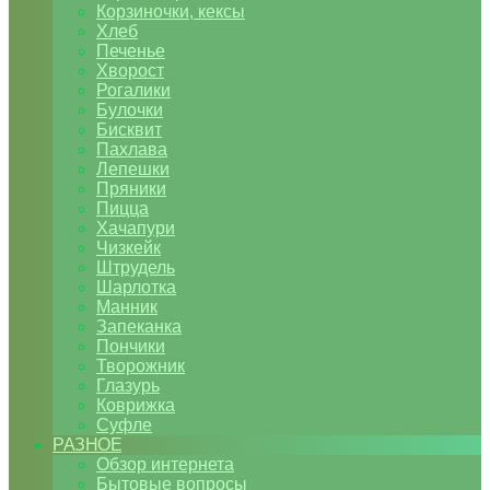
Корзиночки, кексы
Хлеб
Печенье
Хворост
Рогалики
Булочки
Бисквит
Пахлава
Лепешки
Пряники
Пицца
Хачапури
Чизкейк
Штрудель
Шарлотка
Манник
Запеканка
Пончики
Творожник
Глазурь
Коврижка
Суфле
РАЗНОЕ
Обзор интернета
Бытовые вопросы