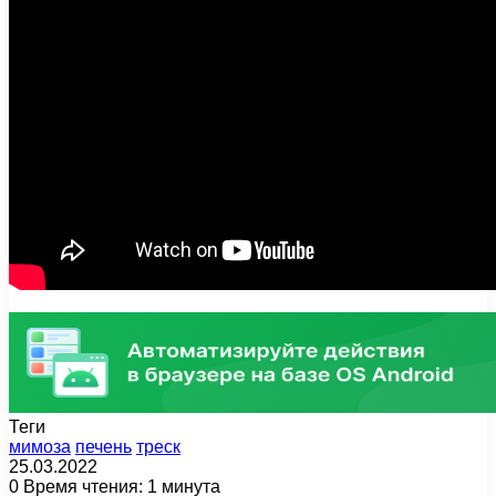
Теги
мимоза
печень
треск
25.03.2022
0
Время чтения: 1 минута