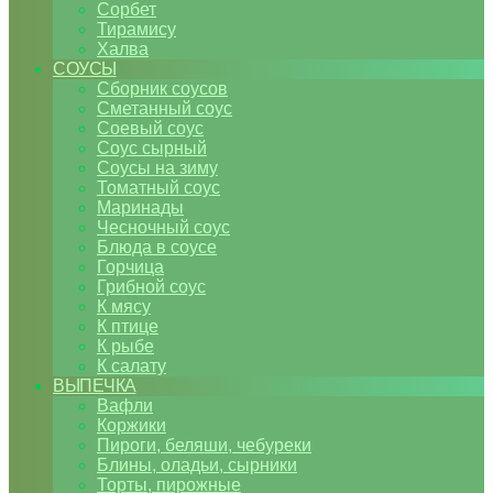
Сорбет
Тирамису
Халва
СОУСЫ
Сборник соусов
Сметанный соус
Соевый соус
Соус сырный
Соусы на зиму
Томатный соус
Маринады
Чесночный соус
Блюда в соусе
Горчица
Грибной соус
К мясу
К птице
К рыбе
К салату
ВЫПЕЧКА
Вафли
Коржики
Пироги, беляши, чебуреки
Блины, оладьи, сырники
Торты, пирожные