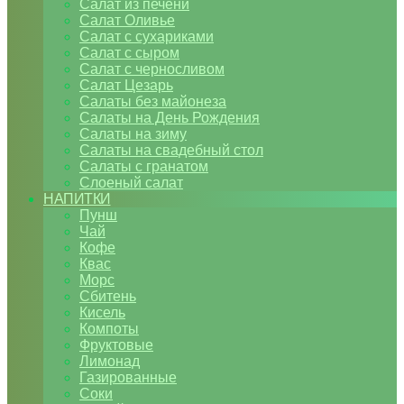
Салат из печени
Салат Оливье
Салат с сухариками
Салат с сыром
Салат с черносливом
Салат Цезарь
Салаты без майонеза
Салаты на День Рождения
Салаты на зиму
Салаты на свадебный стол
Салаты с гранатом
Слоеный салат
НАПИТКИ
Пунш
Чай
Кофе
Квас
Морс
Сбитень
Кисель
Компоты
Фруктовые
Лимонад
Газированные
Соки