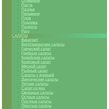
Отбивные
Паста
Паэлья
Пельмени
Плов
Подлива
Полента
Рагу
САЛАТЫ
Винегрет
Вегетарианские салаты
Греческий салат
Грибные салаты
Корейские салаты
Крабовый салат
Мясной салат
Рыбный салат
Салаты с курицей
Диетические салаты
Летние салаты
Салат из яиц
Овощные салаты
Острые салаты
Постные салаты
Простые салаты