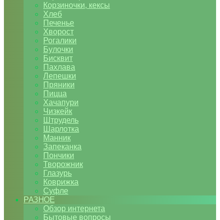
Корзиночки, кексы
Хлеб
Печенье
Хворост
Рогалики
Булочки
Бисквит
Пахлава
Лепешки
Пряники
Пицца
Хачапури
Чизкейк
Штрудель
Шарлотка
Манник
Запеканка
Пончики
Творожник
Глазурь
Коврижка
Суфле
РАЗНОЕ
Обзор интернета
Бытовые вопросы