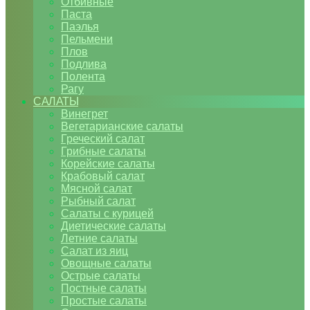
Отбивные
Паста
Паэлья
Пельмени
Плов
Подлива
Полента
Рагу
САЛАТЫ
Винегрет
Вегетарианские салаты
Греческий салат
Грибные салаты
Корейские салаты
Крабовый салат
Мясной салат
Рыбный салат
Салаты с курицей
Диетические салаты
Летние салаты
Салат из яиц
Овощные салаты
Острые салаты
Постные салаты
Простые салаты