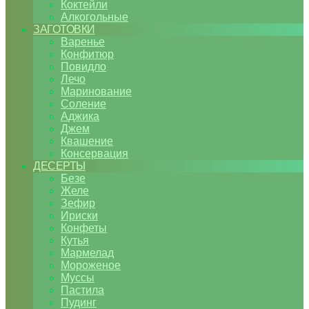
Коктейли
Алкогольные
ЗАГОТОВКИ
Варенье
Конфитюр
Повидло
Лечо
Маринование
Соление
Аджика
Джем
Квашение
Консервация
ДЕСЕРТЫ
Безе
Желе
Зефир
Ириски
Конфеты
Кутья
Мармелад
Мороженое
Муссы
Пастила
Пудинг