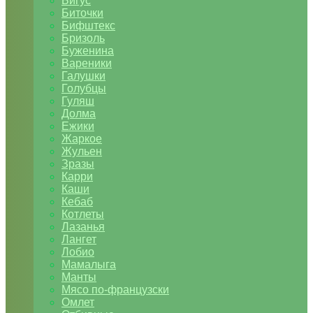
Бигус
Биточки
Бифштекс
Бризоль
Буженина
Вареники
Галушки
Голубцы
Гуляш
Долма
Ежики
Жаркое
Жульен
Зразы
Карри
Каши
Кебаб
Котлеты
Лазанья
Лангет
Лобио
Мамалыга
Манты
Мясо по-французски
Омлет