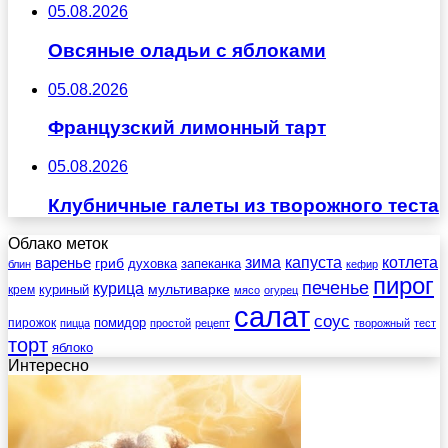
05.08.2026
Овсяные оладьи с яблоками
05.08.2026
Французский лимонный тарт
05.08.2026
Клубничные галеты из творожного теста
Облако меток
зима
котлета
варенье
капуста
гриб
духовка
запеканка
блин
кефир
пирог
печенье
курица
мультиварке
куриный
крем
мясо
огурец
салат
соус
помидор
пирожок
пицца
простой
рецепт
творожный
тест
торт
яблоко
Интересно