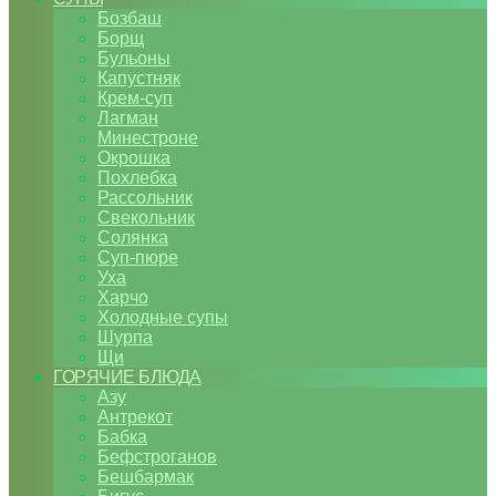
Бозбаш
Борщ
Бульоны
Капустняк
Крем-суп
Лагман
Минестроне
Окрошка
Похлебка
Рассольник
Свекольник
Солянка
Суп-пюре
Уха
Харчо
Холодные супы
Шурпа
Щи
ГОРЯЧИЕ БЛЮДА
Азу
Антрекот
Бабка
Бефстроганов
Бешбармак