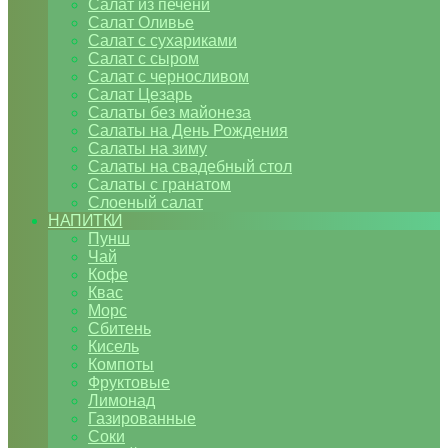
Салат из печени
Салат Оливье
Салат с сухариками
Салат с сыром
Салат с черносливом
Салат Цезарь
Салаты без майонеза
Салаты на День Рождения
Салаты на зиму
Салаты на свадебный стол
Салаты с гранатом
Слоеный салат
НАПИТКИ
Пунш
Чай
Кофе
Квас
Морс
Сбитень
Кисель
Компоты
Фруктовые
Лимонад
Газированные
Соки