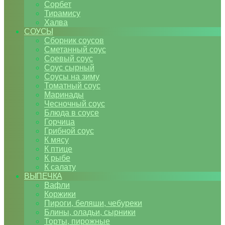
Сорбет
Тирамису
Халва
СОУСЫ
Сборник соусов
Сметанный соус
Соевый соус
Соус сырный
Соусы на зиму
Томатный соус
Маринады
Чесночный соус
Блюда в соусе
Горчица
Грибной соус
К мясу
К птице
К рыбе
К салату
ВЫПЕЧКА
Вафли
Коржики
Пироги, беляши, чебуреки
Блины, оладьи, сырники
Торты, пирожные