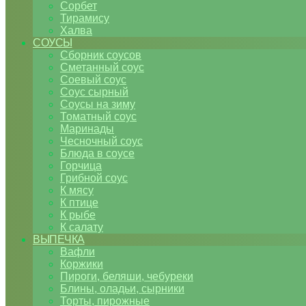
Сорбет
Тирамису
Халва
СОУСЫ
Сборник соусов
Сметанный соус
Соевый соус
Соус сырный
Соусы на зиму
Томатный соус
Маринады
Чесночный соус
Блюда в соусе
Горчица
Грибной соус
К мясу
К птице
К рыбе
К салату
ВЫПЕЧКА
Вафли
Коржики
Пироги, беляши, чебуреки
Блины, оладьи, сырники
Торты, пирожные