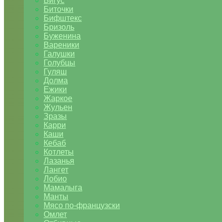
Бигус
Биточки
Бифштекс
Бризоль
Буженина
Вареники
Галушки
Голубцы
Гуляш
Долма
Ежики
Жаркое
Жульен
Зразы
Карри
Каши
Кебаб
Котлеты
Лазанья
Лангет
Лобио
Мамалыга
Манты
Мясо по-французски
Омлет