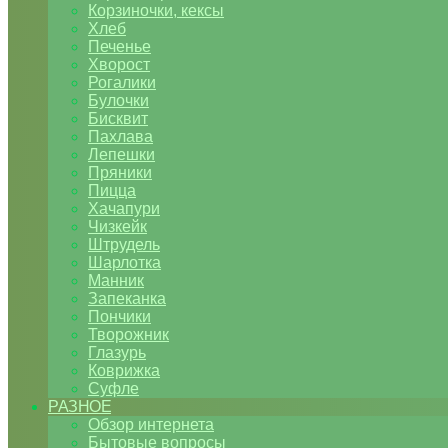
Корзиночки, кексы
Хлеб
Печенье
Хворост
Рогалики
Булочки
Бисквит
Пахлава
Лепешки
Пряники
Пицца
Хачапури
Чизкейк
Штрудель
Шарлотка
Манник
Запеканка
Пончики
Творожник
Глазурь
Коврижка
Суфле
РАЗНОЕ
Обзор интернета
Бытовые вопросы