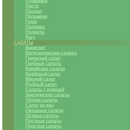
Отбивные
Паста
Паэлья
Пельмени
Плов
Подлива
Полента
Рагу
САЛАТЫ
Винегрет
Вегетарианские салаты
Греческий салат
Грибные салаты
Корейские салаты
Крабовый салат
Мясной салат
Рыбный салат
Салаты с курицей
Диетические салаты
Летние салаты
Салат из яиц
Овощные салаты
Острые салаты
Постные салаты
Простые салаты