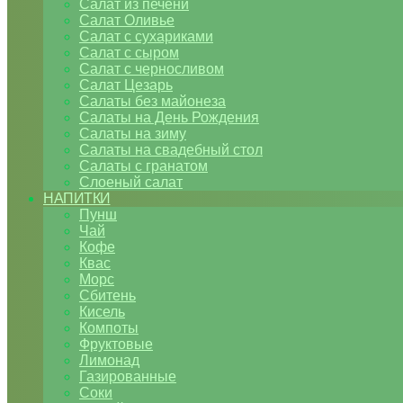
Салат из печени
Салат Оливье
Салат с сухариками
Салат с сыром
Салат с черносливом
Салат Цезарь
Салаты без майонеза
Салаты на День Рождения
Салаты на зиму
Салаты на свадебный стол
Салаты с гранатом
Слоеный салат
НАПИТКИ
Пунш
Чай
Кофе
Квас
Морс
Сбитень
Кисель
Компоты
Фруктовые
Лимонад
Газированные
Соки