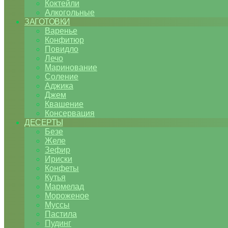
Коктейли
Алкогольные
ЗАГОТОВКИ
Варенье
Конфитюр
Повидло
Лечо
Маринование
Соление
Аджика
Джем
Квашение
Консервация
ДЕСЕРТЫ
Безе
Желе
Зефир
Ириски
Конфеты
Кутья
Мармелад
Мороженое
Муссы
Пастила
Пудинг