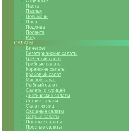
Отбивные
Паста
Паэлья
Пельмени
Плов
Подлива
Полента
Рагу
САЛАТЫ
Винегрет
Вегетарианские салаты
Греческий салат
Грибные салаты
Корейские салаты
Крабовый салат
Мясной салат
Рыбный салат
Салаты с курицей
Диетические салаты
Летние салаты
Салат из яиц
Овощные салаты
Острые салаты
Постные салаты
Простые салаты