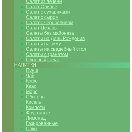
Салат из печени
Салат Оливье
Салат с сухариками
Салат с сыром
Салат с черносливом
Салат Цезарь
Салаты без майонеза
Салаты на День Рождения
Салаты на зиму
Салаты на свадебный стол
Салаты с гранатом
Слоеный салат
НАПИТКИ
Пунш
Чай
Кофе
Квас
Морс
Сбитень
Кисель
Компоты
Фруктовые
Лимонад
Газированные
Соки