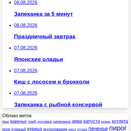
08.08.2026
Запеканка за 5 минут
08.08.2026
Праздничный завтрак
07.08.2026
Японские оладьи
07.08.2026
Киш с лососем и брокколи
07.08.2026
Запеканка с рыбной консервой
Облако меток
зима
котлета
варенье
капуста
гриб
духовка
запеканка
блин
кефир
пирог
печенье
курица
мультиварке
куриный
крем
мясо
огурец