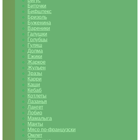
Бигус
Биточки
Бифштекс
Бризоль
Буженина
Вареники
Галушки
Голубцы
Гуляш
Долма
Ежики
Жаркое
Жульен
Зразы
Карри
Каши
Кебаб
Котлеты
Лазанья
Лангет
Лобио
Мамалыга
Манты
Мясо по-французски
Омлет