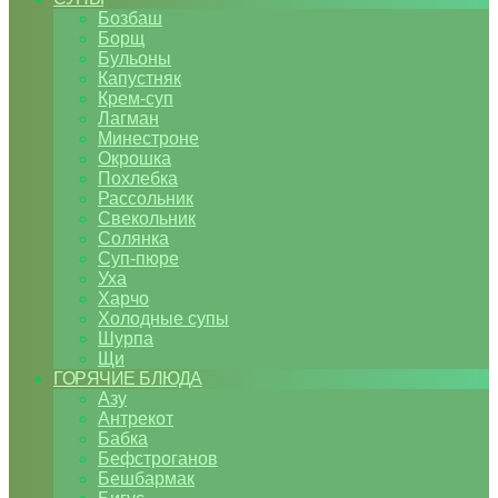
Бозбаш
Борщ
Бульоны
Капустняк
Крем-суп
Лагман
Минестроне
Окрошка
Похлебка
Рассольник
Свекольник
Солянка
Суп-пюре
Уха
Харчо
Холодные супы
Шурпа
Щи
ГОРЯЧИЕ БЛЮДА
Азу
Антрекот
Бабка
Бефстроганов
Бешбармак