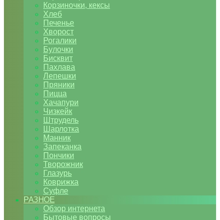
Корзиночки, кексы
Хлеб
Печенье
Хворост
Рогалики
Булочки
Бисквит
Пахлава
Лепешки
Пряники
Пицца
Хачапури
Чизкейк
Штрудель
Шарлотка
Манник
Запеканка
Пончики
Творожник
Глазурь
Коврижка
Суфле
РАЗНОЕ
Обзор интернета
Бытовые вопросы