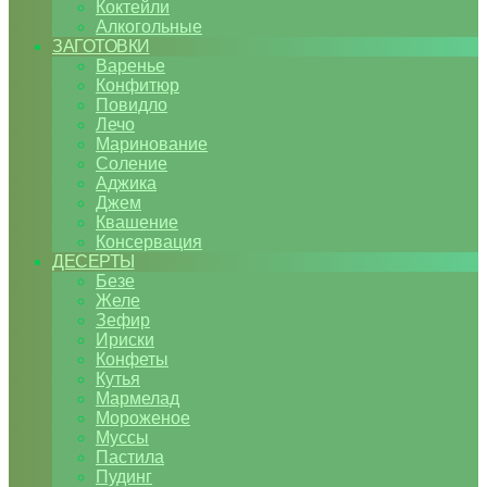
Коктейли
Алкогольные
ЗАГОТОВКИ
Варенье
Конфитюр
Повидло
Лечо
Маринование
Соление
Аджика
Джем
Квашение
Консервация
ДЕСЕРТЫ
Безе
Желе
Зефир
Ириски
Конфеты
Кутья
Мармелад
Мороженое
Муссы
Пастила
Пудинг