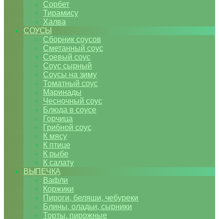
Сорбет
Тирамису
Халва
СОУСЫ
Сборник соусов
Сметанный соус
Соевый соус
Соус сырный
Соусы на зиму
Томатный соус
Маринады
Чесночный соус
Блюда в соусе
Горчица
Грибной соус
К мясу
К птице
К рыбе
К салату
ВЫПЕЧКА
Вафли
Коржики
Пироги, беляши, чебуреки
Блины, оладьи, сырники
Торты, пирожные