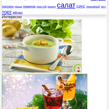
салат
соус
помидор
пирожок
пицца
простой
рецепт
творожный
тест
торт
яблоко
Интересно