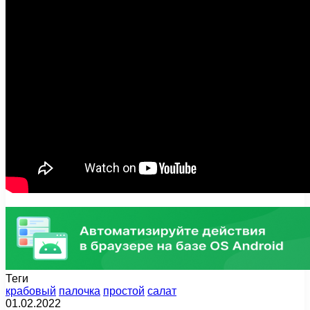
Теги
крабовый
палочка
простой
салат
01.02.2022