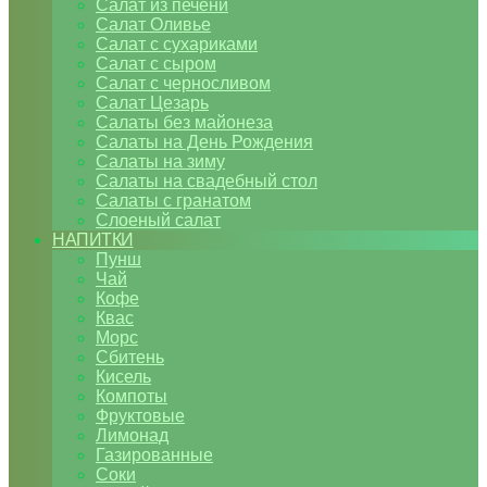
Салат из печени
Салат Оливье
Салат с сухариками
Салат с сыром
Салат с черносливом
Салат Цезарь
Салаты без майонеза
Салаты на День Рождения
Салаты на зиму
Салаты на свадебный стол
Салаты с гранатом
Слоеный салат
НАПИТКИ
Пунш
Чай
Кофе
Квас
Морс
Сбитень
Кисель
Компоты
Фруктовые
Лимонад
Газированные
Соки