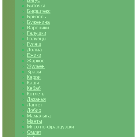
Бигус
Биточки
Бифштекс
Бризоль
Буженина
Вареники
Галушки
Голубцы
Гуляш
Долма
Ежики
Жаркое
Жульен
Зразы
Карри
Каши
Кебаб
Котлеты
Лазанья
Лангет
Лобио
Мамалыга
Манты
Мясо по-французски
Омлет