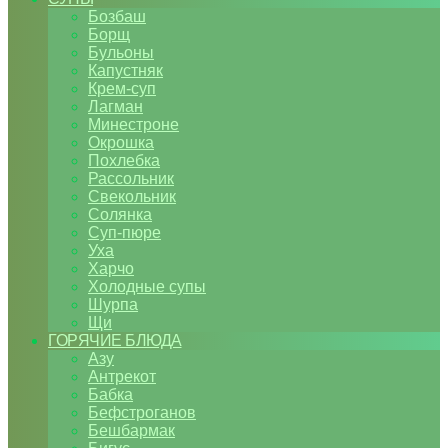
Бозбаш
Борщ
Бульоны
Капустняк
Крем-суп
Лагман
Минестроне
Окрошка
Похлебка
Рассольник
Свекольник
Солянка
Суп-пюре
Уха
Харчо
Холодные супы
Шурпа
Щи
ГОРЯЧИЕ БЛЮДА
Азу
Антрекот
Бабка
Бефстроганов
Бешбармак