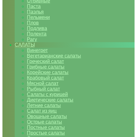
Отбивные
Паста
Паэлья
Пельмени
Плов
Подлива
Полента
Рагу
САЛАТЫ
Винегрет
Вегетарианские салаты
Греческий салат
Грибные салаты
Корейские салаты
Крабовый салат
Мясной салат
Рыбный салат
Салаты с курицей
Диетические салаты
Летние салаты
Салат из яиц
Овощные салаты
Острые салаты
Постные салаты
Простые салаты