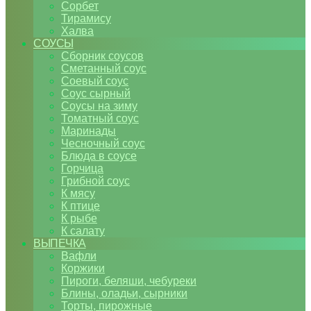
Сорбет
Тирамису
Халва
СОУСЫ
Сборник соусов
Сметанный соус
Соевый соус
Соус сырный
Соусы на зиму
Томатный соус
Маринады
Чесночный соус
Блюда в соусе
Горчица
Грибной соус
К мясу
К птице
К рыбе
К салату
ВЫПЕЧКА
Вафли
Коржики
Пироги, беляши, чебуреки
Блины, оладьи, сырники
Торты, пирожные