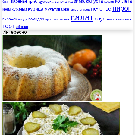
зима
котлета
варенье
капуста
гриб
духовка
запеканка
блин
кефир
пирог
печенье
курица
мультиварке
куриный
крем
мясо
огурец
салат
соус
помидор
пирожок
пицца
простой
рецепт
творожный
тест
торт
яблоко
Интересно