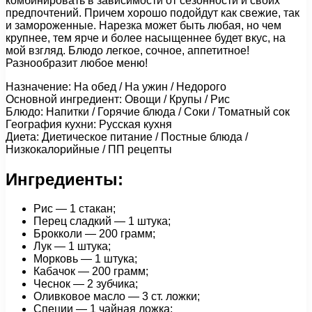
комбинировать в зависимости от сезонности и своих
предпочтений. Причем хорошо подойдут как свежие, так
и замороженные. Нарезка может быть любая, но чем
крупнее, тем ярче и более насыщеннее будет вкус, на
мой взгляд. Блюдо легкое, сочное, аппетитное!
Разнообразит любое меню!
Назначение: На обед / На ужин / Недорого
Основной ингредиент: Овощи / Крупы / Рис
Блюдо: Напитки / Горячие блюда / Соки / Томатный сок
География кухни: Русская кухня
Диета: Диетическое питание / Постные блюда /
Низкокалорийные / ПП рецепты
Ингредиенты:
Рис — 1 стакан;
Перец сладкий — 1 штука;
Брокколи — 200 грамм;
Лук — 1 штука;
Морковь — 1 штука;
Кабачок — 200 грамм;
Чеснок — 2 зубчика;
Оливковое масло — 3 ст. ложки;
Специи — 1 чайная ложка;