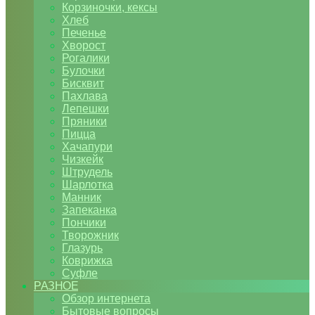
Корзиночки, кексы
Хлеб
Печенье
Хворост
Рогалики
Булочки
Бисквит
Пахлава
Лепешки
Пряники
Пицца
Хачапури
Чизкейк
Штрудель
Шарлотка
Манник
Запеканка
Пончики
Творожник
Глазурь
Коврижка
Суфле
РАЗНОЕ
Обзор интернета
Бытовые вопросы