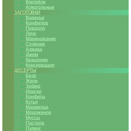
Коктейли
Алкогольные
ЗАГОТОВКИ
Варенье
Конфитюр
Повидло
Лечо
Маринование
Соление
Аджика
Джем
Квашение
Консервация
ДЕСЕРТЫ
Безе
Желе
Зефир
Ириски
Конфеты
Кутья
Мармелад
Мороженое
Муссы
Пастила
Пудинг