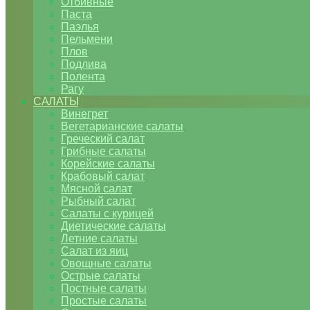
Отбивные
Паста
Паэлья
Пельмени
Плов
Подлива
Полента
Рагу
САЛАТЫ
Винегрет
Вегетарианские салаты
Греческий салат
Грибные салаты
Корейские салаты
Крабовый салат
Мясной салат
Рыбный салат
Салаты с курицей
Диетические салаты
Летние салаты
Салат из яиц
Овощные салаты
Острые салаты
Постные салаты
Простые салаты