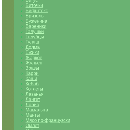
Бигус
Биточки
Бифштекс
Бризоль
Буженина
Вареники
Галушки
Голубцы
Гуляш
Долма
Ежики
Жаркое
Жульен
Зразы
Карри
Каши
Кебаб
Котлеты
Лазанья
Лангет
Лобио
Мамалыга
Манты
Мясо по-французски
Омлет