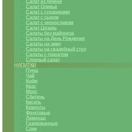
Салат из печени
Салат Оливье
Салат с сухариками
Салат с сыром
Салат с черносливом
Салат Цезарь
Салаты без майонеза
Салаты на День Рождения
Салаты на зиму
Салаты на свадебный стол
Салаты с гранатом
Слоеный салат
НАПИТКИ
Пунш
Чай
Кофе
Квас
Морс
Сбитень
Кисель
Компоты
Фруктовые
Лимонад
Газированные
Соки