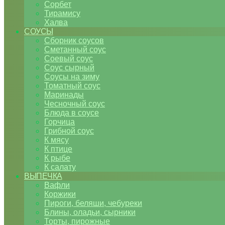
Сорбет
Тирамису
Халва
СОУСЫ
Сборник соусов
Сметанный соус
Соевый соус
Соус сырный
Соусы на зиму
Томатный соус
Маринады
Чесночный соус
Блюда в соусе
Горчица
Грибной соус
К мясу
К птице
К рыбе
К салату
ВЫПЕЧКА
Вафли
Коржики
Пироги, беляши, чебуреки
Блины, оладьи, сырники
Торты, пирожные