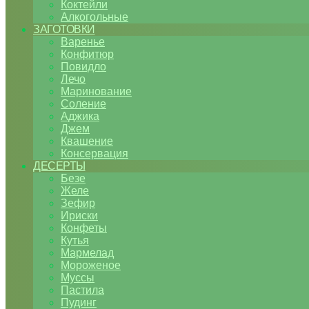
Коктейли
Алкогольные
ЗАГОТОВКИ
Варенье
Конфитюр
Повидло
Лечо
Маринование
Соление
Аджика
Джем
Квашение
Консервация
ДЕСЕРТЫ
Безе
Желе
Зефир
Ириски
Конфеты
Кутья
Мармелад
Мороженое
Муссы
Пастила
Пудинг