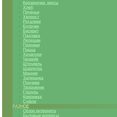
Корзиночки, кексы
Хлеб
Печенье
Хворост
Рогалики
Булочки
Бисквит
Пахлава
Лепешки
Пряники
Пицца
Хачапури
Чизкейк
Штрудель
Шарлотка
Манник
Запеканка
Пончики
Творожник
Глазурь
Коврижка
Суфле
РАЗНОЕ
Обзор интернета
Бытовые вопросы