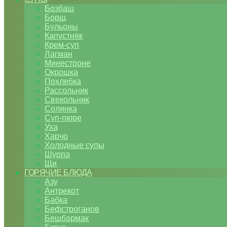
Бозбаш
Борщ
Бульоны
Капустняк
Крем-суп
Лагман
Минестроне
Окрошка
Похлебка
Рассольник
Свекольник
Солянка
Суп-пюре
Уха
Харчо
Холодные супы
Шурпа
Щи
ГОРЯЧИЕ БЛЮДА
Азу
Антрекот
Бабка
Бефстроганов
Бешбармак