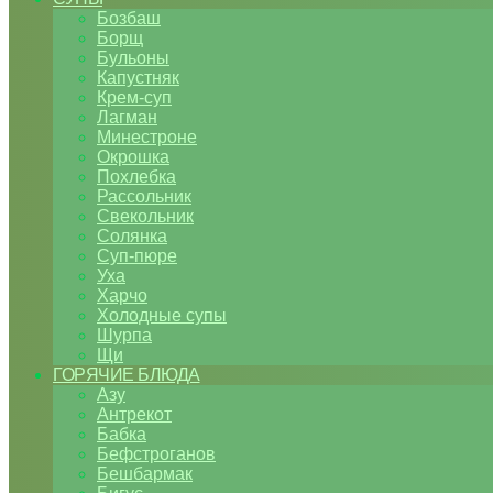
Бозбаш
Борщ
Бульоны
Капустняк
Крем-суп
Лагман
Минестроне
Окрошка
Похлебка
Рассольник
Свекольник
Солянка
Суп-пюре
Уха
Харчо
Холодные супы
Шурпа
Щи
ГОРЯЧИЕ БЛЮДА
Азу
Антрекот
Бабка
Бефстроганов
Бешбармак