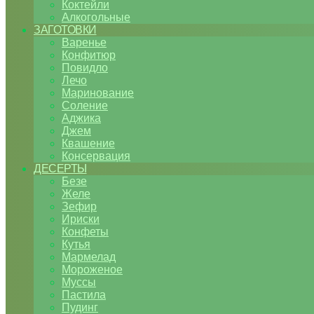
Коктейли
Алкогольные
ЗАГОТОВКИ
Варенье
Конфитюр
Повидло
Лечо
Маринование
Соление
Аджика
Джем
Квашение
Консервация
ДЕСЕРТЫ
Безе
Желе
Зефир
Ириски
Конфеты
Кутья
Мармелад
Мороженое
Муссы
Пастила
Пудинг