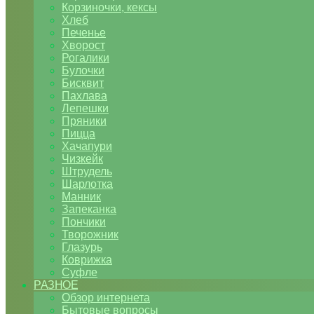
Корзиночки, кексы
Хлеб
Печенье
Хворост
Рогалики
Булочки
Бисквит
Пахлава
Лепешки
Пряники
Пицца
Хачапури
Чизкейк
Штрудель
Шарлотка
Манник
Запеканка
Пончики
Творожник
Глазурь
Коврижка
Суфле
РАЗНОЕ
Обзор интернета
Бытовые вопросы