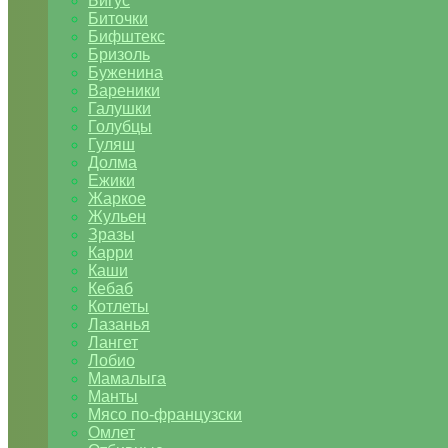
Бигус
Биточки
Бифштекс
Бризоль
Буженина
Вареники
Галушки
Голубцы
Гуляш
Долма
Ежики
Жаркое
Жульен
Зразы
Карри
Каши
Кебаб
Котлеты
Лазанья
Лангет
Лобио
Мамалыга
Манты
Мясо по-французски
Омлет