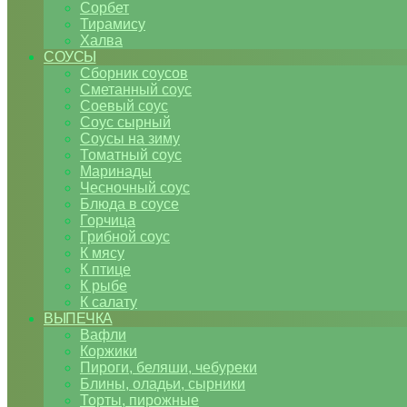
Сорбет
Тирамису
Халва
СОУСЫ
Сборник соусов
Сметанный соус
Соевый соус
Соус сырный
Соусы на зиму
Томатный соус
Маринады
Чесночный соус
Блюда в соусе
Горчица
Грибной соус
К мясу
К птице
К рыбе
К салату
ВЫПЕЧКА
Вафли
Коржики
Пироги, беляши, чебуреки
Блины, оладьи, сырники
Торты, пирожные