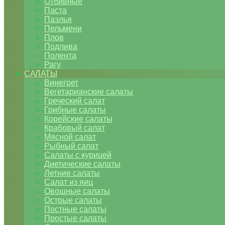
Отбивные
Паста
Паэлья
Пельмени
Плов
Подлива
Полента
Рагу
САЛАТЫ
Винегрет
Вегетарианские салаты
Греческий салат
Грибные салаты
Корейские салаты
Крабовый салат
Мясной салат
Рыбный салат
Салаты с курицей
Диетические салаты
Летние салаты
Салат из яиц
Овощные салаты
Острые салаты
Постные салаты
Простые салаты