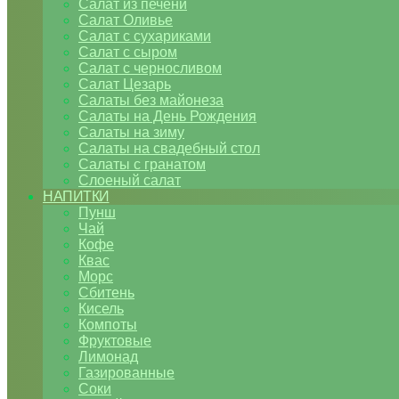
Салат из печени
Салат Оливье
Салат с сухариками
Салат с сыром
Салат с черносливом
Салат Цезарь
Салаты без майонеза
Салаты на День Рождения
Салаты на зиму
Салаты на свадебный стол
Салаты с гранатом
Слоеный салат
НАПИТКИ
Пунш
Чай
Кофе
Квас
Морс
Сбитень
Кисель
Компоты
Фруктовые
Лимонад
Газированные
Соки