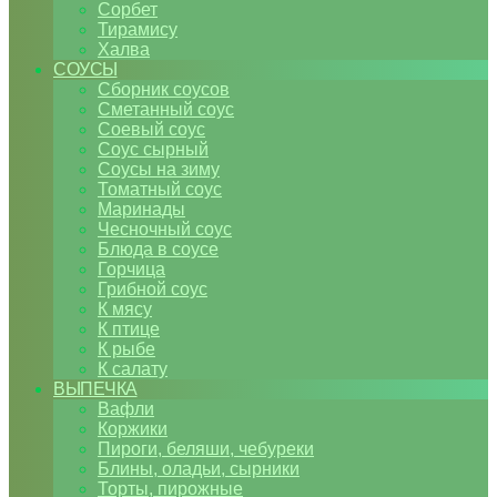
Сорбет
Тирамису
Халва
СОУСЫ
Сборник соусов
Сметанный соус
Соевый соус
Соус сырный
Соусы на зиму
Томатный соус
Маринады
Чесночный соус
Блюда в соусе
Горчица
Грибной соус
К мясу
К птице
К рыбе
К салату
ВЫПЕЧКА
Вафли
Коржики
Пироги, беляши, чебуреки
Блины, оладьи, сырники
Торты, пирожные