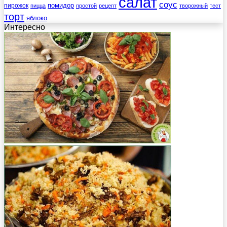
салат
соус
помидор
пирожок
пицца
простой
рецепт
творожный
тест
торт
яблоко
Интересно