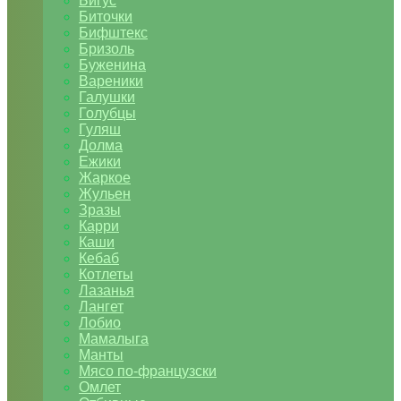
Бигус
Биточки
Бифштекс
Бризоль
Буженина
Вареники
Галушки
Голубцы
Гуляш
Долма
Ежики
Жаркое
Жульен
Зразы
Карри
Каши
Кебаб
Котлеты
Лазанья
Лангет
Лобио
Мамалыга
Манты
Мясо по-французски
Омлет