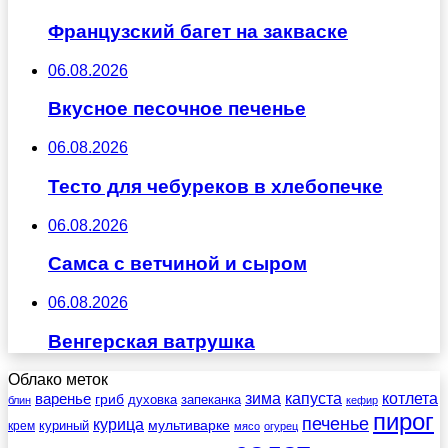
Французский багет на закваске
06.08.2026
Вкусное песочное печенье
06.08.2026
Тесто для чебуреков в хлебопечке
06.08.2026
Самса с ветчиной и сыром
06.08.2026
Венгерская ватрушка
Облако меток
зима
котлета
варенье
капуста
гриб
духовка
запеканка
блин
кефир
пирог
печенье
курица
мультиварке
куриный
крем
мясо
огурец