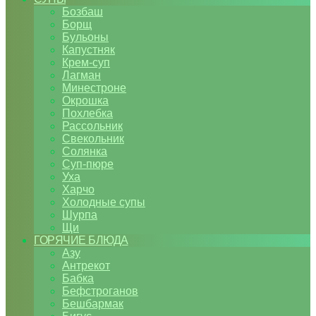
Бозбаш
Борщ
Бульоны
Капустняк
Крем-суп
Лагман
Минестроне
Окрошка
Похлебка
Рассольник
Свекольник
Солянка
Суп-пюре
Уха
Харчо
Холодные супы
Шурпа
Щи
ГОРЯЧИЕ БЛЮДА
Азу
Антрекот
Бабка
Бефстроганов
Бешбармак