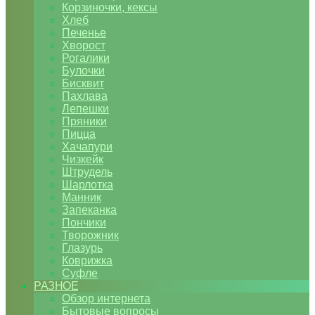
Корзиночки, кексы
Хлеб
Печенье
Хворост
Рогалики
Булочки
Бисквит
Пахлава
Лепешки
Пряники
Пицца
Хачапури
Чизкейк
Штрудель
Шарлотка
Манник
Запеканка
Пончики
Творожник
Глазурь
Коврижка
Суфле
РАЗНОЕ
Обзор интернета
Бытовые вопросы