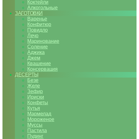
Коктейли
Алкогольные
ЗАГОТОВКИ
Варенье
Конфитюр
Повидло
Лечо
Маринование
Соление
Аджика
Джем
Квашение
Консервация
ДЕСЕРТЫ
Безе
Желе
Зефир
Ириски
Конфеты
Кутья
Мармелад
Мороженое
Муссы
Пастила
Пудинг