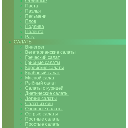
Отбивные
Паста
Паэлья
Пельмени
Плов
Подлива
Полента
Рагу
САЛАТЫ
Винегрет
Вегетарианские салаты
Греческий салат
Грибные салаты
Корейские салаты
Крабовый салат
Мясной салат
Рыбный салат
Салаты с курицей
Диетические салаты
Летние салаты
Салат из яиц
Овощные салаты
Острые салаты
Постные салаты
Простые салаты