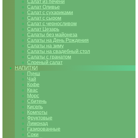
Салат из печени
Салат Оливье
Салат с сухариками
Салат с сыром
Салат с черносливом
Салат Цезарь
Салаты без майонеза
Салаты на День Рождения
Салаты на зиму
Салаты на свадебный стол
Салаты с гранатом
Слоеный салат
НАПИТКИ
Пунш
Чай
Кофе
Квас
Морс
Сбитень
Кисель
Компоты
Фруктовые
Лимонад
Газированные
Соки