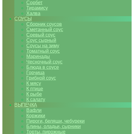
Сорбет
Тирамису
Халва
СОУСЫ
Сборник соусов
Сметанный соус
Соевый соус
Соус сырный
Соусы на зиму
Томатный соус
Маринады
Чесночный соус
Блюда в соусе
Горчица
Грибной соус
К мясу
К птице
К рыбе
К салату
ВЫПЕЧКА
Вафли
Коржики
Пироги, беляши, чебуреки
Блины, оладьи, сырники
Торты, пирожные