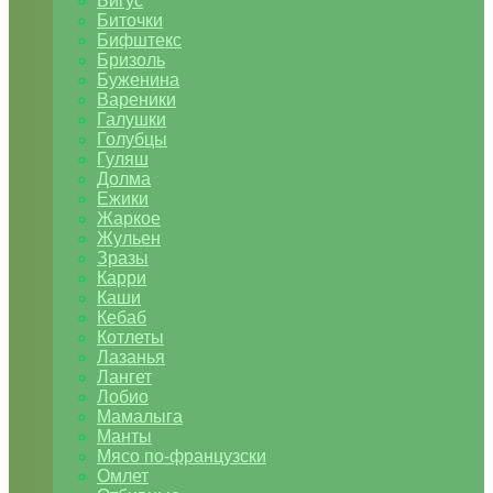
Бигус
Биточки
Бифштекс
Бризоль
Буженина
Вареники
Галушки
Голубцы
Гуляш
Долма
Ежики
Жаркое
Жульен
Зразы
Карри
Каши
Кебаб
Котлеты
Лазанья
Лангет
Лобио
Мамалыга
Манты
Мясо по-французски
Омлет