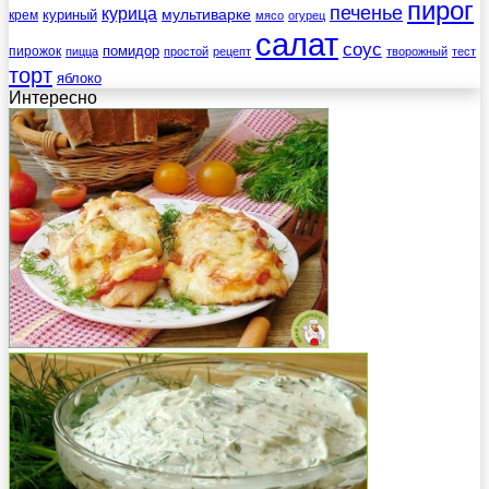
пирог
печенье
курица
мультиварке
куриный
крем
мясо
огурец
салат
соус
помидор
пирожок
пицца
простой
рецепт
творожный
тест
торт
яблоко
Интересно