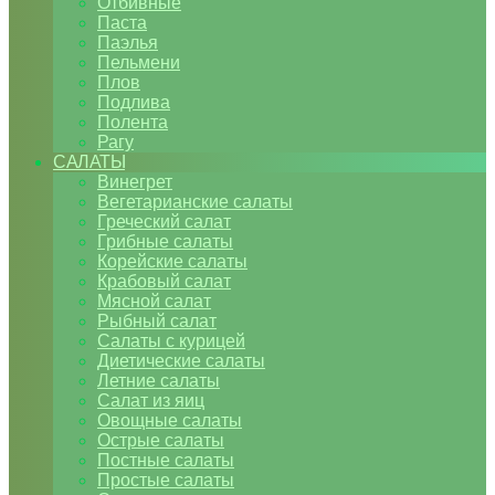
Отбивные
Паста
Паэлья
Пельмени
Плов
Подлива
Полента
Рагу
САЛАТЫ
Винегрет
Вегетарианские салаты
Греческий салат
Грибные салаты
Корейские салаты
Крабовый салат
Мясной салат
Рыбный салат
Салаты с курицей
Диетические салаты
Летние салаты
Салат из яиц
Овощные салаты
Острые салаты
Постные салаты
Простые салаты