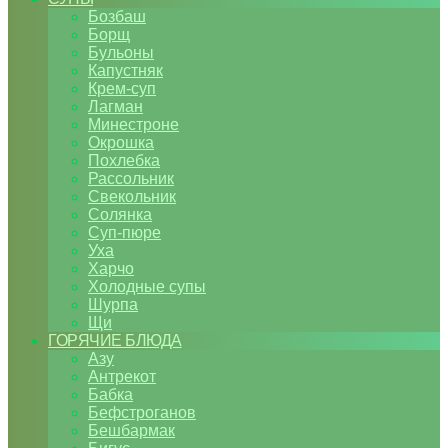
Бозбаш
Борщ
Бульоны
Капустняк
Крем-суп
Лагман
Минестроне
Окрошка
Похлебка
Рассольник
Свекольник
Солянка
Суп-пюре
Уха
Харчо
Холодные супы
Шурпа
Щи
ГОРЯЧИЕ БЛЮДА
Азу
Антрекот
Бабка
Бефстроганов
Бешбармак