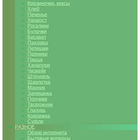
Корзиночки, кексы
Хлеб
Печенье
Хворост
Рогалики
Булочки
Бисквит
Пахлава
Лепешки
Пряники
Пицца
Хачапури
Чизкейк
Штрудель
Шарлотка
Манник
Запеканка
Пончики
Творожник
Глазурь
Коврижка
Суфле
РАЗНОЕ
Обзор интернета
Бытовые вопросы