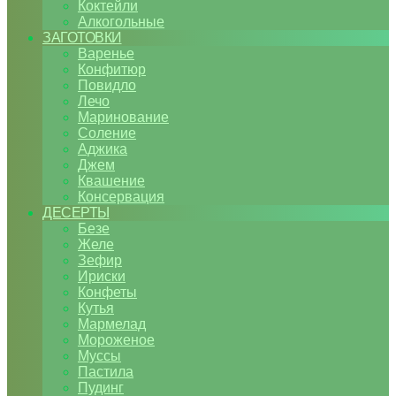
Коктейли
Алкогольные
ЗАГОТОВКИ
Варенье
Конфитюр
Повидло
Лечо
Маринование
Соление
Аджика
Джем
Квашение
Консервация
ДЕСЕРТЫ
Безе
Желе
Зефир
Ириски
Конфеты
Кутья
Мармелад
Мороженое
Муссы
Пастила
Пудинг