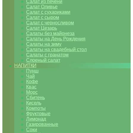
Салат из печени
Салат Оливье
Салат с сухариками
Салат с сыром
Салат с черносливом
Салат Цезарь
Салаты без майонеза
Салаты на День Рождения
Салаты на зиму
Салаты на свадебный стол
Салаты с гранатом
Слоеный салат
НАПИТКИ
Пунш
Чай
Кофе
Квас
Морс
Сбитень
Кисель
Компоты
Фруктовые
Лимонад
Газированные
Соки