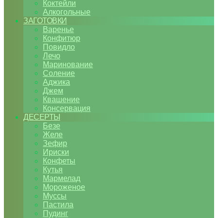
Коктейли
Алкогольные
ЗАГОТОВКИ
Варенье
Конфитюр
Повидло
Лечо
Маринование
Соление
Аджика
Джем
Квашение
Консервация
ДЕСЕРТЫ
Безе
Желе
Зефир
Ириски
Конфеты
Кутья
Мармелад
Мороженое
Муссы
Пастила
Пудинг