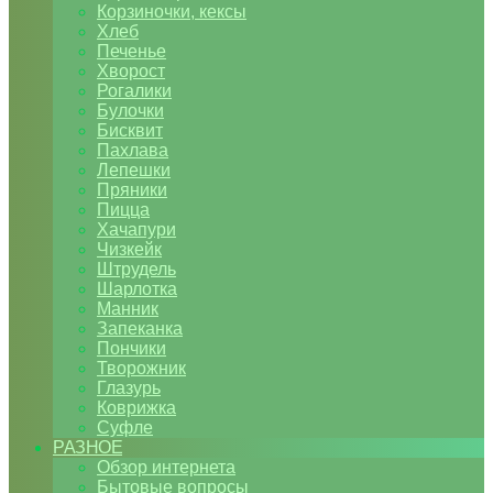
Корзиночки, кексы
Хлеб
Печенье
Хворост
Рогалики
Булочки
Бисквит
Пахлава
Лепешки
Пряники
Пицца
Хачапури
Чизкейк
Штрудель
Шарлотка
Манник
Запеканка
Пончики
Творожник
Глазурь
Коврижка
Суфле
РАЗНОЕ
Обзор интернета
Бытовые вопросы