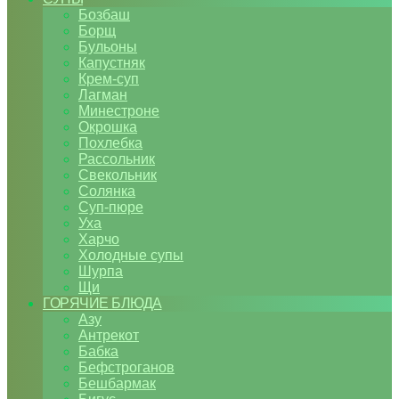
Бозбаш
Борщ
Бульоны
Капустняк
Крем-суп
Лагман
Минестроне
Окрошка
Похлебка
Рассольник
Свекольник
Солянка
Суп-пюре
Уха
Харчо
Холодные супы
Шурпа
Щи
ГОРЯЧИЕ БЛЮДА
Азу
Антрекот
Бабка
Бефстроганов
Бешбармак