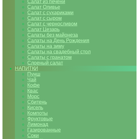
Салат из печени
Салат Оливье
Салат с сухариками
Салат с сыром
Салат с черносливом
Салат Цезарь
Салаты без майонеза
Салаты на День Рождения
Салаты на зиму
Салаты на свадебный стол
Салаты с гранатом
Слоеный салат
НАПИТКИ
Пунш
Чай
Кофе
Квас
Морс
Сбитень
Кисель
Компоты
Фруктовые
Лимонад
Газированные
Соки