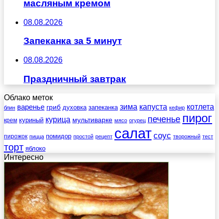
масляным кремом
08.08.2026
Запеканка за 5 минут
08.08.2026
Праздничный завтрак
Облако меток
зима
котлета
варенье
капуста
гриб
духовка
запеканка
блин
кефир
пирог
печенье
курица
мультиварке
куриный
крем
мясо
огурец
салат
соус
помидор
пирожок
пицца
простой
рецепт
творожный
тест
торт
яблоко
Интересно