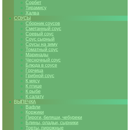
Сорбет
Тирамису
Халва
СОУСЫ
Сборник соусов
Сметанный соус
Соевый соус
Соус сырный
Соусы на зиму
Томатный соус
Маринады
Чесночный соус
Блюда в соусе
Горчица
Грибной соус
К мясу
К птице
К рыбе
К салату
ВЫПЕЧКА
Вафли
Коржики
Пироги, беляши, чебуреки
Блины, оладьи, сырники
Торты, пирожные