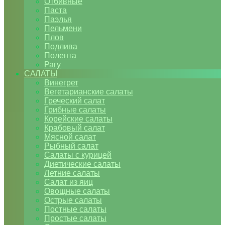
Отбивные
Паста
Паэлья
Пельмени
Плов
Подлива
Полента
Рагу
САЛАТЫ
Винегрет
Вегетарианские салаты
Греческий салат
Грибные салаты
Корейские салаты
Крабовый салат
Мясной салат
Рыбный салат
Салаты с курицей
Диетические салаты
Летние салаты
Салат из яиц
Овощные салаты
Острые салаты
Постные салаты
Простые салаты