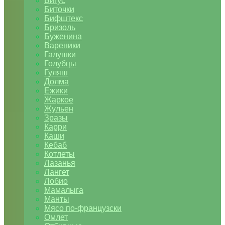
Бигус
Биточки
Бифштекс
Бризоль
Буженина
Вареники
Галушки
Голубцы
Гуляш
Долма
Ежики
Жаркое
Жульен
Зразы
Карри
Каши
Кебаб
Котлеты
Лазанья
Лангет
Лобио
Мамалыга
Манты
Мясо по-французски
Омлет