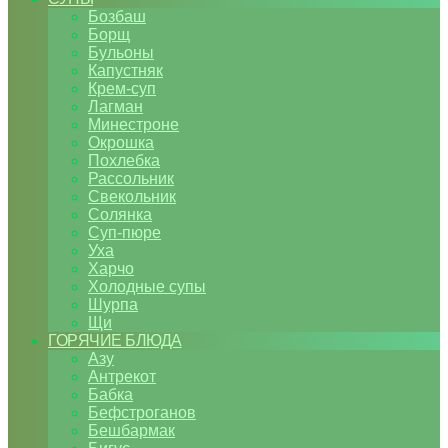
Бозбаш
Борщ
Бульоны
Капустняк
Крем-суп
Лагман
Минестроне
Окрошка
Похлебка
Рассольник
Свекольник
Солянка
Суп-пюре
Уха
Харчо
Холодные супы
Шурпа
Щи
ГОРЯЧИЕ БЛЮДА
Азу
Антрекот
Бабка
Бефстроганов
Бешбармак