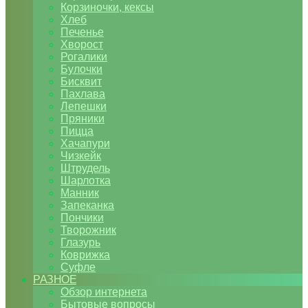
Корзиночки, кексы
Хлеб
Печенье
Хворост
Рогалики
Булочки
Бисквит
Пахлава
Лепешки
Пряники
Пицца
Хачапури
Чизкейк
Штрудель
Шарлотка
Манник
Запеканка
Пончики
Творожник
Глазурь
Коврижка
Суфле
РАЗНОЕ
Обзор интернета
Бытовые вопросы