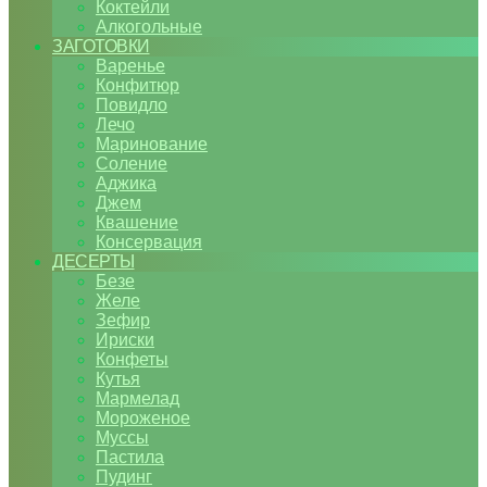
Коктейли
Алкогольные
ЗАГОТОВКИ
Варенье
Конфитюр
Повидло
Лечо
Маринование
Соление
Аджика
Джем
Квашение
Консервация
ДЕСЕРТЫ
Безе
Желе
Зефир
Ириски
Конфеты
Кутья
Мармелад
Мороженое
Муссы
Пастила
Пудинг