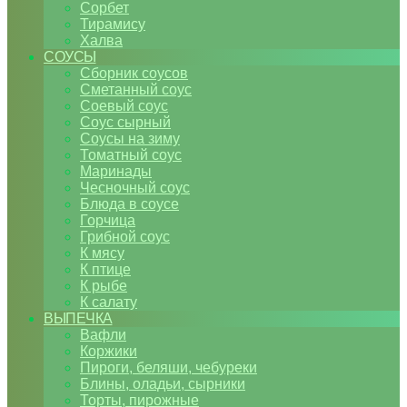
Сорбет
Тирамису
Халва
СОУСЫ
Сборник соусов
Сметанный соус
Соевый соус
Соус сырный
Соусы на зиму
Томатный соус
Маринады
Чесночный соус
Блюда в соусе
Горчица
Грибной соус
К мясу
К птице
К рыбе
К салату
ВЫПЕЧКА
Вафли
Коржики
Пироги, беляши, чебуреки
Блины, оладьи, сырники
Торты, пирожные