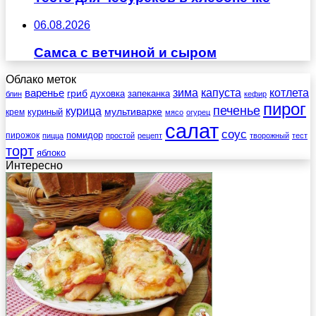
06.08.2026
Самса с ветчиной и сыром
Облако меток
зима
котлета
варенье
капуста
гриб
духовка
запеканка
блин
кефир
пирог
печенье
курица
мультиварке
куриный
крем
мясо
огурец
салат
соус
помидор
пирожок
пицца
простой
рецепт
творожный
тест
торт
яблоко
Интересно