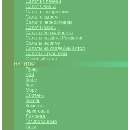
Салат из печени
Салат Оливье
Салат с сухариками
Салат с сыром
Салат с черносливом
Салат Цезарь
Салаты без майонеза
Салаты на День Рождения
Салаты на зиму
Салаты на свадебный стол
Салаты с гранатом
Слоеный салат
НАПИТКИ
Пунш
Чай
Кофе
Квас
Морс
Сбитень
Кисель
Компоты
Фруктовые
Лимонад
Газированные
Соки