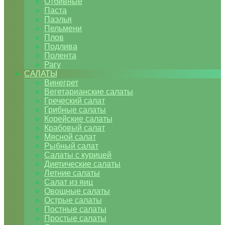
Отбивные
Паста
Паэлья
Пельмени
Плов
Подлива
Полента
Рагу
САЛАТЫ
Винегрет
Вегетарианские салаты
Греческий салат
Грибные салаты
Корейские салаты
Крабовый салат
Мясной салат
Рыбный салат
Салаты с курицей
Диетические салаты
Летние салаты
Салат из яиц
Овощные салаты
Острые салаты
Постные салаты
Простые салаты