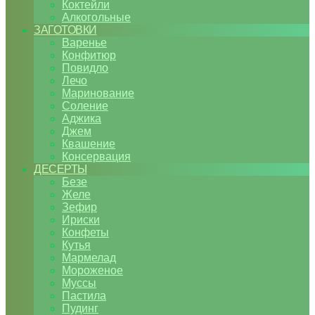
Коктейли
Алкогольные
ЗАГОТОВКИ
Варенье
Конфитюр
Повидло
Лечо
Маринование
Соление
Аджика
Джем
Квашение
Консервация
ДЕСЕРТЫ
Безе
Желе
Зефир
Ириски
Конфеты
Кутья
Мармелад
Мороженое
Муссы
Пастила
Пудинг