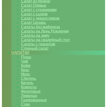
Салат из печени
Салат Оливье
Салат с сухариками
Салат с сыром
Салат с черносливом
Салат Цезарь
Салаты без майонеза
Салаты на День Рождения
Салаты на зиму
Салаты на свадебный стол
Салаты с гранатом
Слоеный салат
НАПИТКИ
Пунш
Чай
Кофе
Квас
Морс
Сбитень
Кисель
Компоты
Фруктовые
Лимонад
Газированные
Соки