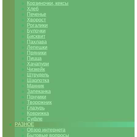
Корзиночки, кексы
Хлеб
Печенье
Хворост
Рогалики
Булочки
Бисквит
Пахлава
Лепешки
Пряники
Пицца
Хачапури
Чизкейк
Штрудель
Шарлотка
Манник
Запеканка
Пончики
Творожник
Глазурь
Коврижка
Суфле
РАЗНОЕ
Обзор интернета
Бытовые вопросы