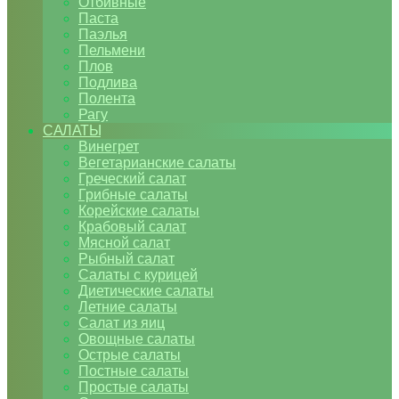
Отбивные
Паста
Паэлья
Пельмени
Плов
Подлива
Полента
Рагу
САЛАТЫ
Винегрет
Вегетарианские салаты
Греческий салат
Грибные салаты
Корейские салаты
Крабовый салат
Мясной салат
Рыбный салат
Салаты с курицей
Диетические салаты
Летние салаты
Салат из яиц
Овощные салаты
Острые салаты
Постные салаты
Простые салаты