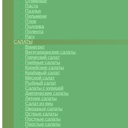
Отбивные
Паста
Паэлья
Пельмени
Плов
Подлива
Полента
Рагу
САЛАТЫ
Винегрет
Вегетарианские салаты
Греческий салат
Грибные салаты
Корейские салаты
Крабовый салат
Мясной салат
Рыбный салат
Салаты с курицей
Диетические салаты
Летние салаты
Салат из яиц
Овощные салаты
Острые салаты
Постные салаты
Простые салаты