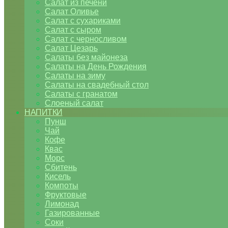
Салат из печени
Салат Оливье
Салат с сухариками
Салат с сыром
Салат с черносливом
Салат Цезарь
Салаты без майонеза
Салаты на День Рождения
Салаты на зиму
Салаты на свадебный стол
Салаты с гранатом
Слоеный салат
НАПИТКИ
Пунш
Чай
Кофе
Квас
Морс
Сбитень
Кисель
Компоты
Фруктовые
Лимонад
Газированные
Соки