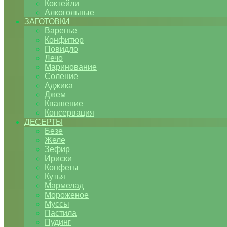
Коктейли
Алкогольные
ЗАГОТОВКИ
Варенье
Конфитюр
Повидло
Лечо
Маринование
Соление
Аджика
Джем
Квашение
Консервация
ДЕСЕРТЫ
Безе
Желе
Зефир
Ириски
Конфеты
Кутья
Мармелад
Мороженое
Муссы
Пастила
Пудинг