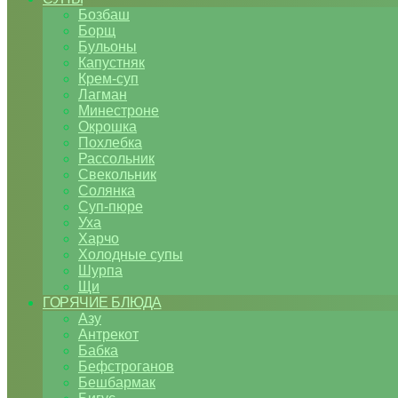
Бозбаш
Борщ
Бульоны
Капустняк
Крем-суп
Лагман
Минестроне
Окрошка
Похлебка
Рассольник
Свекольник
Солянка
Суп-пюре
Уха
Харчо
Холодные супы
Шурпа
Щи
ГОРЯЧИЕ БЛЮДА
Азу
Антрекот
Бабка
Бефстроганов
Бешбармак