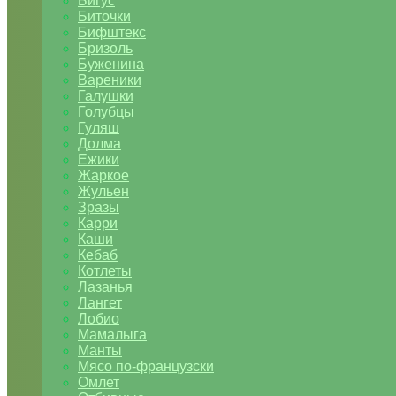
Бигус
Биточки
Бифштекс
Бризоль
Буженина
Вареники
Галушки
Голубцы
Гуляш
Долма
Ежики
Жаркое
Жульен
Зразы
Карри
Каши
Кебаб
Котлеты
Лазанья
Лангет
Лобио
Мамалыга
Манты
Мясо по-французски
Омлет