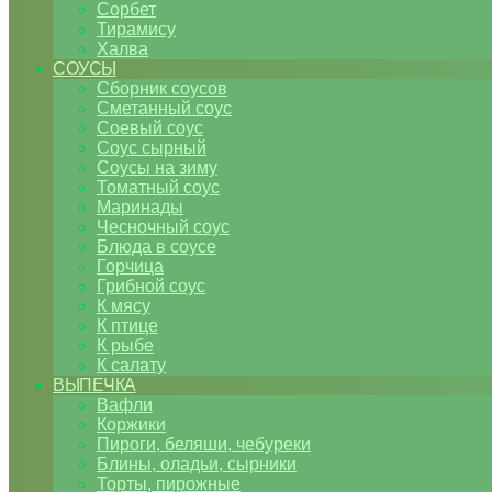
Сорбет
Тирамису
Халва
СОУСЫ
Сборник соусов
Сметанный соус
Соевый соус
Соус сырный
Соусы на зиму
Томатный соус
Маринады
Чесночный соус
Блюда в соусе
Горчица
Грибной соус
К мясу
К птице
К рыбе
К салату
ВЫПЕЧКА
Вафли
Коржики
Пироги, беляши, чебуреки
Блины, оладьи, сырники
Торты, пирожные