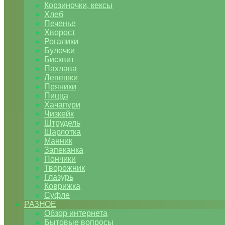
Корзиночки, кексы
Хлеб
Печенье
Хворост
Рогалики
Булочки
Бисквит
Пахлава
Лепешки
Пряники
Пицца
Хачапури
Чизкейк
Штрудель
Шарлотка
Манник
Запеканка
Пончики
Творожник
Глазурь
Коврижка
Суфле
РАЗНОЕ
Обзор интернета
Бытовые вопросы