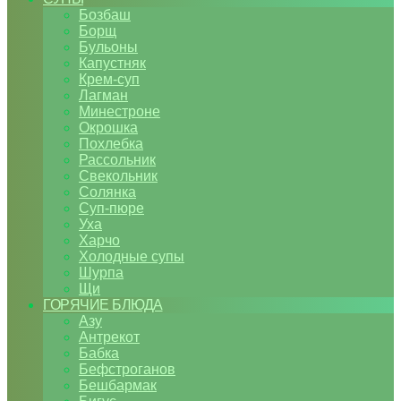
Бозбаш
Борщ
Бульоны
Капустняк
Крем-суп
Лагман
Минестроне
Окрошка
Похлебка
Рассольник
Свекольник
Солянка
Суп-пюре
Уха
Харчо
Холодные супы
Шурпа
Щи
ГОРЯЧИЕ БЛЮДА
Азу
Антрекот
Бабка
Бефстроганов
Бешбармак