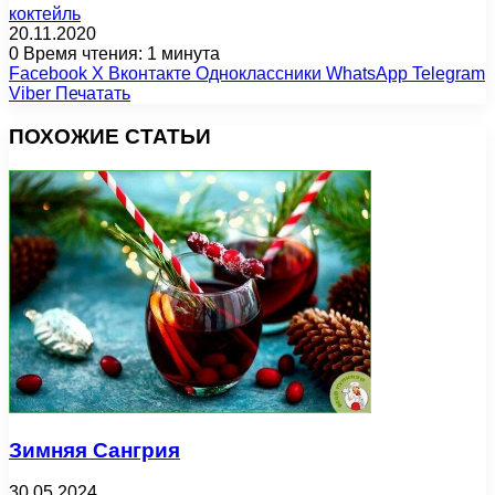
коктейль
20.11.2020
0
Время чтения: 1 минута
Facebook
X
Вконтакте
Одноклассники
WhatsApp
Telegram
Viber
Печатать
ПОХОЖИЕ СТАТЬИ
Зимняя Сангрия
30.05.2024