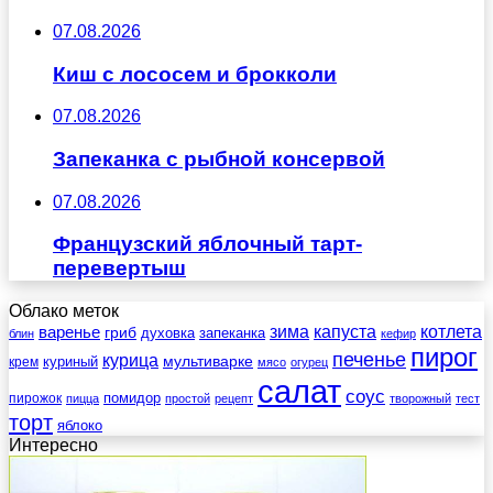
07.08.2026
Киш с лососем и брокколи
07.08.2026
Запеканка с рыбной консервой
07.08.2026
Французский яблочный тарт-
перевертыш
Облако меток
зима
котлета
варенье
капуста
гриб
духовка
запеканка
блин
кефир
пирог
печенье
курица
мультиварке
куриный
крем
мясо
огурец
салат
соус
помидор
пирожок
пицца
простой
рецепт
творожный
тест
торт
яблоко
Интересно