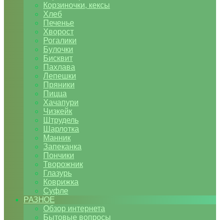
Корзиночки, кексы
Хлеб
Печенье
Хворост
Рогалики
Булочки
Бисквит
Пахлава
Лепешки
Пряники
Пицца
Хачапури
Чизкейк
Штрудель
Шарлотка
Манник
Запеканка
Пончики
Творожник
Глазурь
Коврижка
Суфле
РАЗНОЕ
Обзор интернета
Бытовые вопросы