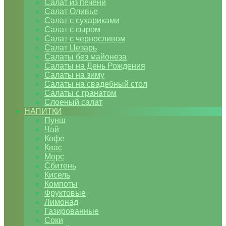
Салат из печени
Салат Оливье
Салат с сухариками
Салат с сыром
Салат с черносливом
Салат Цезарь
Салаты без майонеза
Салаты на День Рождения
Салаты на зиму
Салаты на свадебный стол
Салаты с гранатом
Слоеный салат
НАПИТКИ
Пунш
Чай
Кофе
Квас
Морс
Сбитень
Кисель
Компоты
Фруктовые
Лимонад
Газированные
Соки