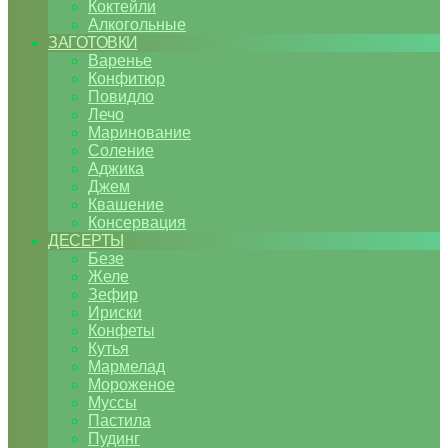
Коктейли
Алкогольные
ЗАГОТОВКИ
Варенье
Конфитюр
Повидло
Лечо
Маринование
Соление
Аджика
Джем
Квашение
Консервация
ДЕСЕРТЫ
Безе
Желе
Зефир
Ириски
Конфеты
Кутья
Мармелад
Мороженое
Муссы
Пастила
Пудинг