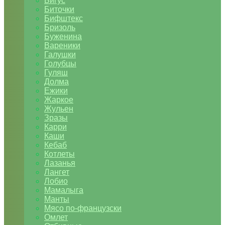
Бигус
Биточки
Бифштекс
Бризоль
Буженина
Вареники
Галушки
Голубцы
Гуляш
Долма
Ежики
Жаркое
Жульен
Зразы
Карри
Каши
Кебаб
Котлеты
Лазанья
Лангет
Лобио
Мамалыга
Манты
Мясо по-французски
Омлет