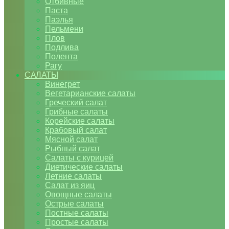
Отбивные
Паста
Паэлья
Пельмени
Плов
Подлива
Полента
Рагу
САЛАТЫ
Винегрет
Вегетарианские салаты
Греческий салат
Грибные салаты
Корейские салаты
Крабовый салат
Мясной салат
Рыбный салат
Салаты с курицей
Диетические салаты
Летние салаты
Салат из яиц
Овощные салаты
Острые салаты
Постные салаты
Простые салаты