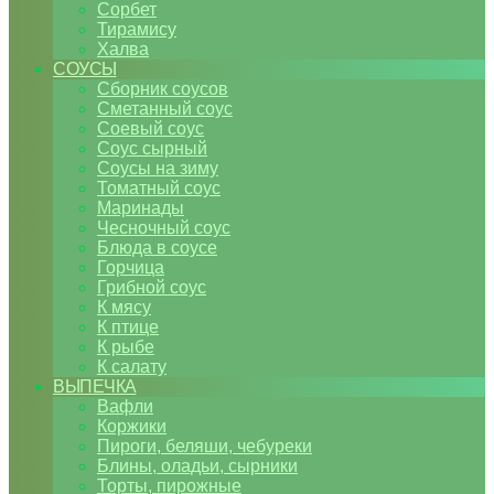
Сорбет
Тирамису
Халва
СОУСЫ
Сборник соусов
Сметанный соус
Соевый соус
Соус сырный
Соусы на зиму
Томатный соус
Маринады
Чесночный соус
Блюда в соусе
Горчица
Грибной соус
К мясу
К птице
К рыбе
К салату
ВЫПЕЧКА
Вафли
Коржики
Пироги, беляши, чебуреки
Блины, оладьи, сырники
Торты, пирожные