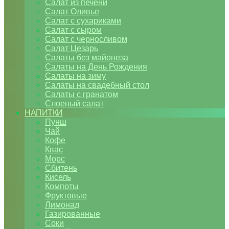
Салат из печени
Салат Оливье
Салат с сухариками
Салат с сыром
Салат с черносливом
Салат Цезарь
Салаты без майонеза
Салаты на День Рождения
Салаты на зиму
Салаты на свадебный стол
Салаты с гранатом
Слоеный салат
НАПИТКИ
Пунш
Чай
Кофе
Квас
Морс
Сбитень
Кисель
Компоты
Фруктовые
Лимонад
Газированные
Соки