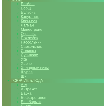
Бозбаш
Борщ
Бульоны
Капустняк
Крем-суп
Лагман
Минестроне
Окрошка
Похлебка
Рассольник
Свекольник
Солянка
Суп-пюре
Уха
Харчо
Холодные супы
Шурпа
Щи
ГОРЯЧИЕ БЛЮДА
Азу
Антрекот
Бабка
Бефстроганов
Бешбармак