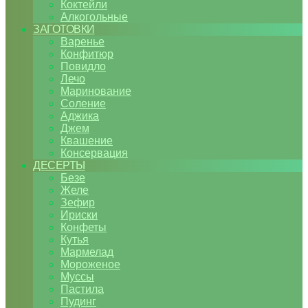
Коктейли
Алкогольные
ЗАГОТОВКИ
Варенье
Конфитюр
Повидло
Лечо
Маринование
Соление
Аджика
Джем
Квашение
Консервация
ДЕСЕРТЫ
Безе
Желе
Зефир
Ириски
Конфеты
Кутья
Мармелад
Мороженое
Муссы
Пастила
Пудинг