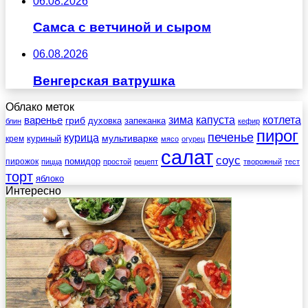
06.08.2026
Самса с ветчиной и сыром
06.08.2026
Венгерская ватрушка
Облако меток
зима
котлета
варенье
капуста
гриб
духовка
запеканка
блин
кефир
пирог
печенье
курица
мультиварке
куриный
крем
мясо
огурец
салат
соус
помидор
пирожок
пицца
простой
рецепт
творожный
тест
торт
яблоко
Интересно