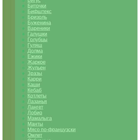
Бигус
Биточки
Бифштекс
Бризоль
Буженина
Вареники
Галушки
Голубцы
Гуляш
Долма
Ежики
Жаркое
Жульен
Зразы
Карри
Каши
Кебаб
Котлеты
Лазанья
Лангет
Лобио
Мамалыга
Манты
Мясо по-французски
Омлет