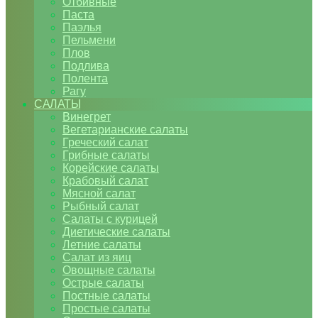
Отбивные
Паста
Паэлья
Пельмени
Плов
Подлива
Полента
Рагу
САЛАТЫ
Винегрет
Вегетарианские салаты
Греческий салат
Грибные салаты
Корейские салаты
Крабовый салат
Мясной салат
Рыбный салат
Салаты с курицей
Диетические салаты
Летние салаты
Салат из яиц
Овощные салаты
Острые салаты
Постные салаты
Простые салаты