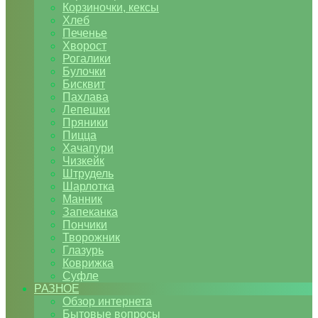
Корзиночки, кексы
Хлеб
Печенье
Хворост
Рогалики
Булочки
Бисквит
Пахлава
Лепешки
Пряники
Пицца
Хачапури
Чизкейк
Штрудель
Шарлотка
Манник
Запеканка
Пончики
Творожник
Глазурь
Коврижка
Суфле
РАЗНОЕ
Обзор интернета
Бытовые вопросы