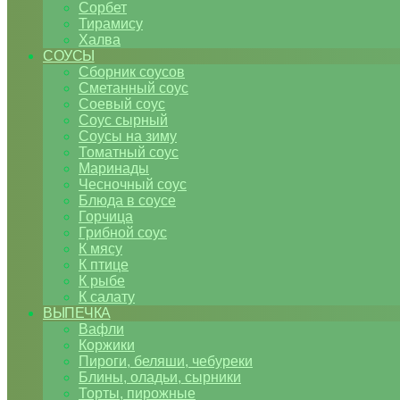
Сорбет
Тирамису
Халва
СОУСЫ
Сборник соусов
Сметанный соус
Соевый соус
Соус сырный
Соусы на зиму
Томатный соус
Маринады
Чесночный соус
Блюда в соусе
Горчица
Грибной соус
К мясу
К птице
К рыбе
К салату
ВЫПЕЧКА
Вафли
Коржики
Пироги, беляши, чебуреки
Блины, оладьи, сырники
Торты, пирожные