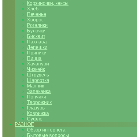
Корзиночки, кексы
Хлеб
Печенье
Хворост
Рогалики
Булочки
Бисквит
Пахлава
Лепешки
Пряники
Пицца
Хачапури
Чизкейк
Штрудель
Шарлотка
Манник
Запеканка
Пончики
Творожник
Глазурь
Коврижка
Суфле
РАЗНОЕ
Обзор интернета
Бытовые вопросы