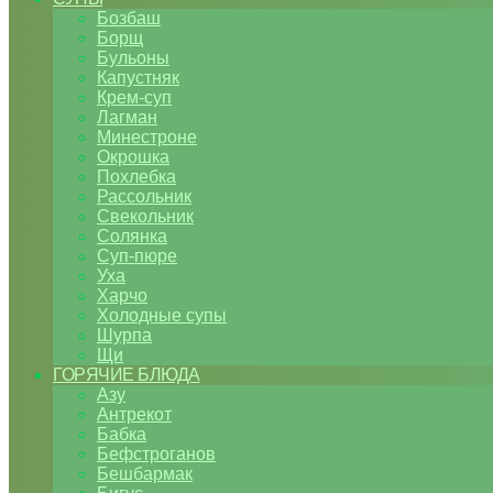
Бозбаш
Борщ
Бульоны
Капустняк
Крем-суп
Лагман
Минестроне
Окрошка
Похлебка
Рассольник
Свекольник
Солянка
Суп-пюре
Уха
Харчо
Холодные супы
Шурпа
Щи
ГОРЯЧИЕ БЛЮДА
Азу
Антрекот
Бабка
Бефстроганов
Бешбармак