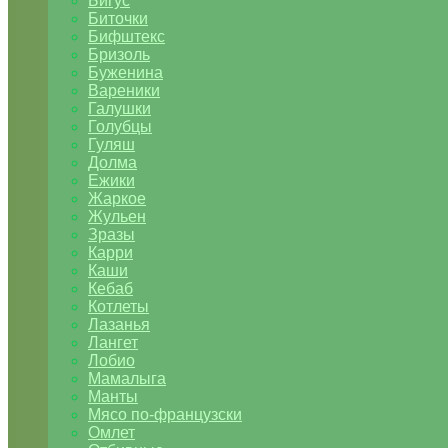
Бигус
Биточки
Бифштекс
Бризоль
Буженина
Вареники
Галушки
Голубцы
Гуляш
Долма
Ежики
Жаркое
Жульен
Зразы
Карри
Каши
Кебаб
Котлеты
Лазанья
Лангет
Лобио
Мамалыга
Манты
Мясо по-французски
Омлет