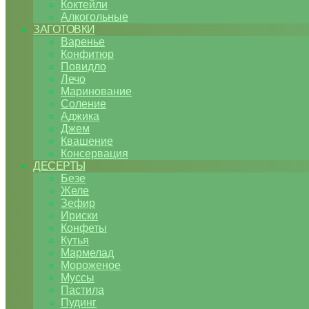
Коктейли
Алкогольные
ЗАГОТОВКИ
Варенье
Конфитюр
Повидло
Лечо
Маринование
Соление
Аджика
Джем
Квашение
Консервация
ДЕСЕРТЫ
Безе
Желе
Зефир
Ириски
Конфеты
Кутья
Мармелад
Мороженое
Муссы
Пастила
Пудинг