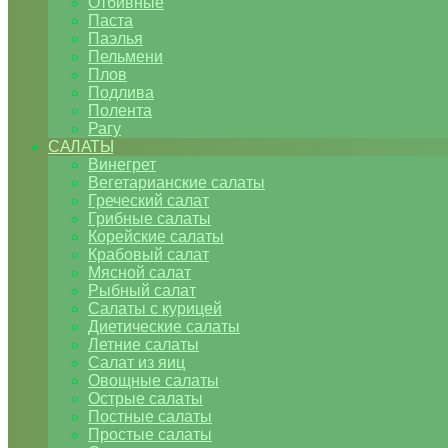
Отбивные
Паста
Паэлья
Пельмени
Плов
Подлива
Полента
Рагу
САЛАТЫ
Винегрет
Вегетарианские салаты
Греческий салат
Грибные салаты
Корейские салаты
Крабовый салат
Мясной салат
Рыбный салат
Салаты с курицей
Диетические салаты
Летние салаты
Салат из яиц
Овощные салаты
Острые салаты
Постные салаты
Простые салаты