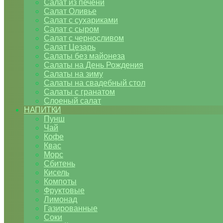
Салат из печени
Салат Оливье
Салат с сухариками
Салат с сыром
Салат с черносливом
Салат Цезарь
Салаты без майонеза
Салаты на День Рождения
Салаты на зиму
Салаты на свадебный стол
Салаты с гранатом
Слоеный салат
НАПИТКИ
Пунш
Чай
Кофе
Квас
Морс
Сбитень
Кисель
Компоты
Фруктовые
Лимонад
Газированные
Соки