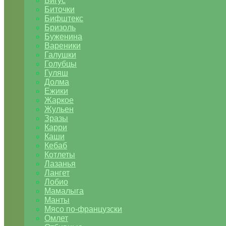
Бигус
Биточки
Бифштекс
Бризоль
Буженина
Вареники
Галушки
Голубцы
Гуляш
Долма
Ежики
Жаркое
Жульен
Зразы
Карри
Каши
Кебаб
Котлеты
Лазанья
Лангет
Лобио
Мамалыга
Манты
Мясо по-французски
Омлет