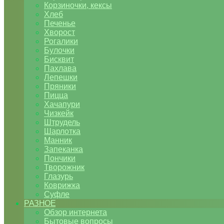
Корзиночки, кексы
Хлеб
Печенье
Хворост
Рогалики
Булочки
Бисквит
Пахлава
Лепешки
Пряники
Пицца
Хачапури
Чизкейк
Штрудель
Шарлотка
Манник
Запеканка
Пончики
Творожник
Глазурь
Коврижка
Суфле
РАЗНОЕ
Обзор интернета
Бытовые вопросы