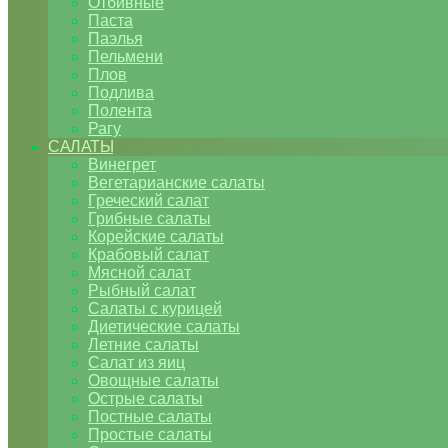
Отбивные
Паста
Паэлья
Пельмени
Плов
Подлива
Полента
Рагу
САЛАТЫ
Винегрет
Вегетарианские салаты
Греческий салат
Грибные салаты
Корейские салаты
Крабовый салат
Мясной салат
Рыбный салат
Салаты с курицей
Диетические салаты
Летние салаты
Салат из яиц
Овощные салаты
Острые салаты
Постные салаты
Простые салаты