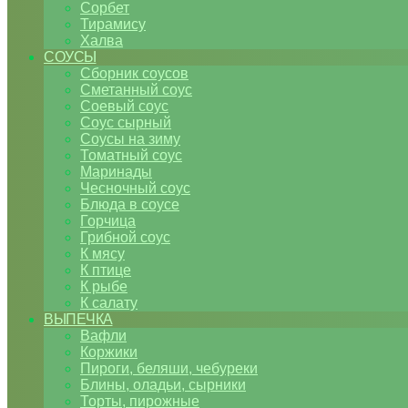
Сорбет
Тирамису
Халва
СОУСЫ
Сборник соусов
Сметанный соус
Соевый соус
Соус сырный
Соусы на зиму
Томатный соус
Маринады
Чесночный соус
Блюда в соусе
Горчица
Грибной соус
К мясу
К птице
К рыбе
К салату
ВЫПЕЧКА
Вафли
Коржики
Пироги, беляши, чебуреки
Блины, оладьи, сырники
Торты, пирожные