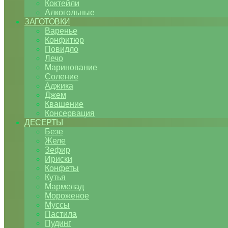
Коктейли
Алкогольные
ЗАГОТОВКИ
Варенье
Конфитюр
Повидло
Лечо
Маринование
Соление
Аджика
Джем
Квашение
Консервация
ДЕСЕРТЫ
Безе
Желе
Зефир
Ириски
Конфеты
Кутья
Мармелад
Мороженое
Муссы
Пастила
Пудинг