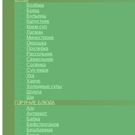
Бозбаш
Борщ
Бульоны
Капустняк
Крем-суп
Лагман
Минестроне
Окрошка
Похлебка
Рассольник
Свекольник
Солянка
Суп-пюре
Уха
Харчо
Холодные супы
Шурпа
Щи
ГОРЯЧИЕ БЛЮДА
Азу
Антрекот
Бабка
Бефстроганов
Бешбармак