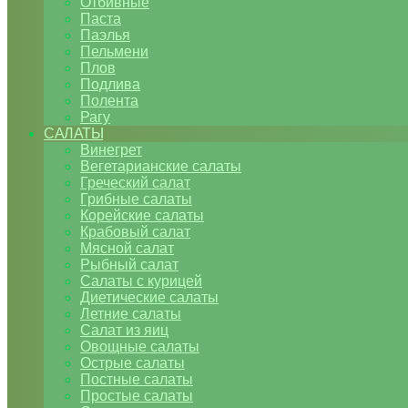
Отбивные
Паста
Паэлья
Пельмени
Плов
Подлива
Полента
Рагу
САЛАТЫ
Винегрет
Вегетарианские салаты
Греческий салат
Грибные салаты
Корейские салаты
Крабовый салат
Мясной салат
Рыбный салат
Салаты с курицей
Диетические салаты
Летние салаты
Салат из яиц
Овощные салаты
Острые салаты
Постные салаты
Простые салаты