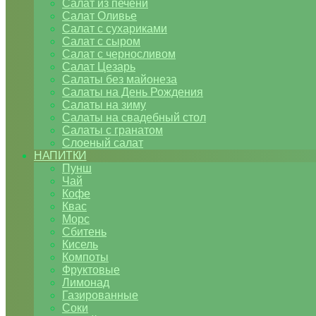
Салат из печени
Салат Оливье
Салат с сухариками
Салат с сыром
Салат с черносливом
Салат Цезарь
Салаты без майонеза
Салаты на День Рождения
Салаты на зиму
Салаты на свадебный стол
Салаты с гранатом
Слоеный салат
НАПИТКИ
Пунш
Чай
Кофе
Квас
Морс
Сбитень
Кисель
Компоты
Фруктовые
Лимонад
Газированные
Соки