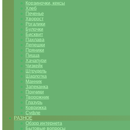
Корзиночки, кексы
Хлеб
Печенье
Хворост
Рогалики
Булочки
Бисквит
Пахлава
Лепешки
Пряники
Пицца
Хачапури
Чизкейк
Штрудель
Шарлотка
Манник
Запеканка
Пончики
Творожник
Глазурь
Коврижка
Суфле
РАЗНОЕ
Обзор интернета
Бытовые вопросы