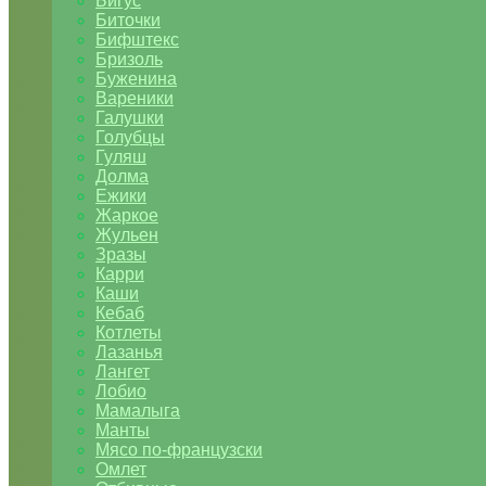
Бигус
Биточки
Бифштекс
Бризоль
Буженина
Вареники
Галушки
Голубцы
Гуляш
Долма
Ежики
Жаркое
Жульен
Зразы
Карри
Каши
Кебаб
Котлеты
Лазанья
Лангет
Лобио
Мамалыга
Манты
Мясо по-французски
Омлет