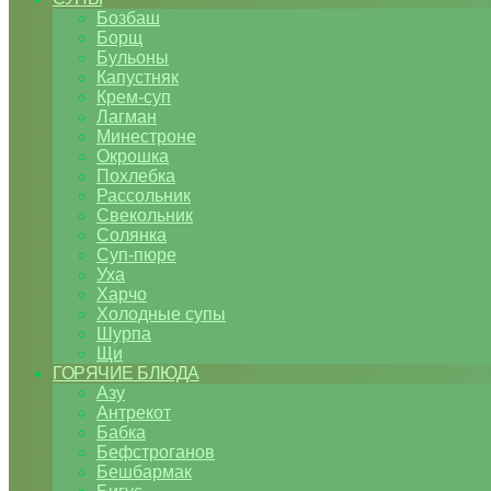
Бозбаш
Борщ
Бульоны
Капустняк
Крем-суп
Лагман
Минестроне
Окрошка
Похлебка
Рассольник
Свекольник
Солянка
Суп-пюре
Уха
Харчо
Холодные супы
Шурпа
Щи
ГОРЯЧИЕ БЛЮДА
Азу
Антрекот
Бабка
Бефстроганов
Бешбармак