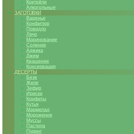
Коктейли
Алкогольные
ЗАГОТОВКИ
Варенье
Конфитюр
Повидло
Лечо
Маринование
Соление
Аджика
Джем
Квашение
Консервация
ДЕСЕРТЫ
Безе
Желе
Зефир
Ириски
Конфеты
Кутья
Мармелад
Мороженое
Муссы
Пастила
Пудинг