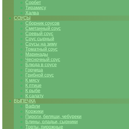
Сорбет
Тирамису
Халва
СОУСЫ
Сборник соусов
Сметанный соус
Соевый соус
Соус сырный
Соусы на зиму
Томатный соус
Маринады
Чесночный соус
Блюда в соусе
Горчица
Грибной соус
К мясу
К птице
К рыбе
К салату
ВЫПЕЧКА
Вафли
Коржики
Пироги, беляши, чебуреки
Блины, оладьи, сырники
Торты, пирожные