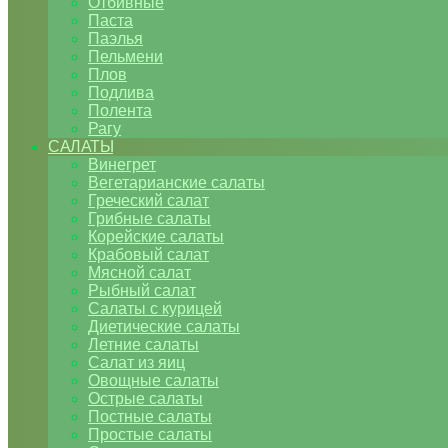
Отбивные
Паста
Паэлья
Пельмени
Плов
Подлива
Полента
Рагу
САЛАТЫ
Винегрет
Вегетарианские салаты
Греческий салат
Грибные салаты
Корейские салаты
Крабовый салат
Мясной салат
Рыбный салат
Салаты с курицей
Диетические салаты
Летние салаты
Салат из яиц
Овощные салаты
Острые салаты
Постные салаты
Простые салаты