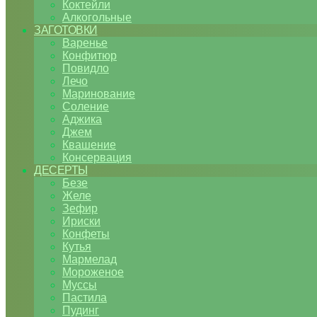
Коктейли
Алкогольные
ЗАГОТОВКИ
Варенье
Конфитюр
Повидло
Лечо
Маринование
Соление
Аджика
Джем
Квашение
Консервация
ДЕСЕРТЫ
Безе
Желе
Зефир
Ириски
Конфеты
Кутья
Мармелад
Мороженое
Муссы
Пастила
Пудинг