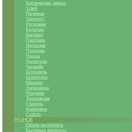
Корзиночки, кексы
Хлеб
Печенье
Хворост
Рогалики
Булочки
Бисквит
Пахлава
Лепешки
Пряники
Пицца
Хачапури
Чизкейк
Штрудель
Шарлотка
Манник
Запеканка
Пончики
Творожник
Глазурь
Коврижка
Суфле
РАЗНОЕ
Обзор интернета
Бытовые вопросы