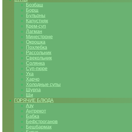
Бозбаш
Борщ
Бульоны
Капустняк
Крем-суп
Лагман
Минестроне
Окрошка
Похлебка
Рассольник
Свекольник
Солянка
Суп-пюре
Уха
Харчо
Холодные супы
Шурпа
Щи
ГОРЯЧИЕ БЛЮДА
Азу
Антрекот
Бабка
Бефстроганов
Бешбармак