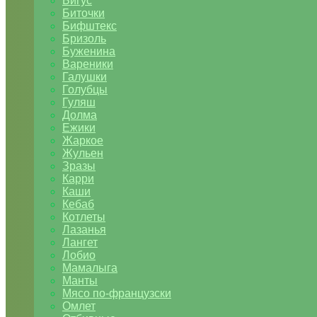
Бигус
Биточки
Бифштекс
Бризоль
Буженина
Вареники
Галушки
Голубцы
Гуляш
Долма
Ежики
Жаркое
Жульен
Зразы
Карри
Каши
Кебаб
Котлеты
Лазанья
Лангет
Лобио
Мамалыга
Манты
Мясо по-французски
Омлет