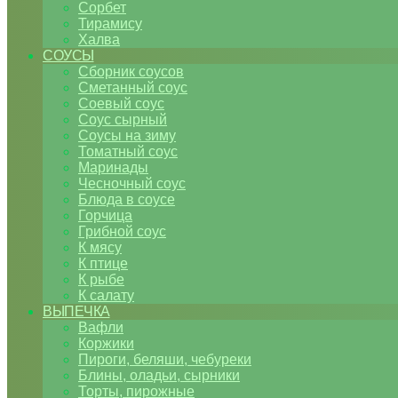
Сорбет
Тирамису
Халва
СОУСЫ
Сборник соусов
Сметанный соус
Соевый соус
Соус сырный
Соусы на зиму
Томатный соус
Маринады
Чесночный соус
Блюда в соусе
Горчица
Грибной соус
К мясу
К птице
К рыбе
К салату
ВЫПЕЧКА
Вафли
Коржики
Пироги, беляши, чебуреки
Блины, оладьи, сырники
Торты, пирожные