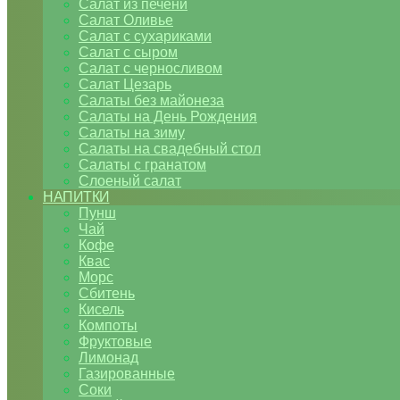
Салат из печени
Салат Оливье
Салат с сухариками
Салат с сыром
Салат с черносливом
Салат Цезарь
Салаты без майонеза
Салаты на День Рождения
Салаты на зиму
Салаты на свадебный стол
Салаты с гранатом
Слоеный салат
НАПИТКИ
Пунш
Чай
Кофе
Квас
Морс
Сбитень
Кисель
Компоты
Фруктовые
Лимонад
Газированные
Соки