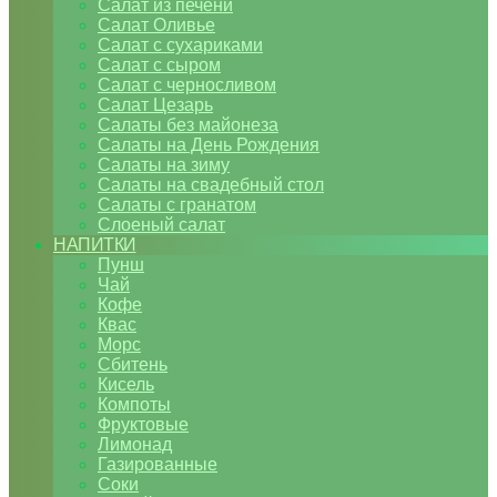
Салат из печени
Салат Оливье
Салат с сухариками
Салат с сыром
Салат с черносливом
Салат Цезарь
Салаты без майонеза
Салаты на День Рождения
Салаты на зиму
Салаты на свадебный стол
Салаты с гранатом
Слоеный салат
НАПИТКИ
Пунш
Чай
Кофе
Квас
Морс
Сбитень
Кисель
Компоты
Фруктовые
Лимонад
Газированные
Соки