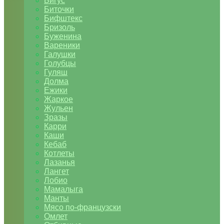
Бигус
Биточки
Бифштекс
Бризоль
Буженина
Вареники
Галушки
Голубцы
Гуляш
Долма
Ежики
Жаркое
Жульен
Зразы
Карри
Каши
Кебаб
Котлеты
Лазанья
Лангет
Лобио
Мамалыга
Манты
Мясо по-французски
Омлет