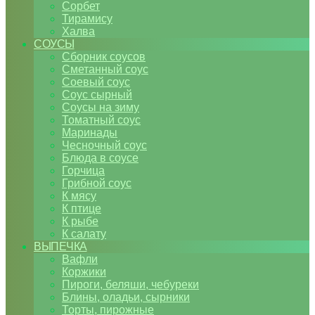
Сорбет
Тирамису
Халва
СОУСЫ
Сборник соусов
Сметанный соус
Соевый соус
Соус сырный
Соусы на зиму
Томатный соус
Маринады
Чесночный соус
Блюда в соусе
Горчица
Грибной соус
К мясу
К птице
К рыбе
К салату
ВЫПЕЧКА
Вафли
Коржики
Пироги, беляши, чебуреки
Блины, оладьи, сырники
Торты, пирожные