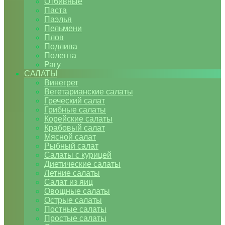
Отбивные
Паста
Паэлья
Пельмени
Плов
Подлива
Полента
Рагу
САЛАТЫ
Винегрет
Вегетарианские салаты
Греческий салат
Грибные салаты
Корейские салаты
Крабовый салат
Мясной салат
Рыбный салат
Салаты с курицей
Диетические салаты
Летние салаты
Салат из яиц
Овощные салаты
Острые салаты
Постные салаты
Простые салаты