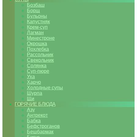
Бозбаш
Борщ
Бульоны
Капустняк
Крем-суп
Лагман
Минестроне
Окрошка
Похлебка
Рассольник
Свекольник
Солянка
Суп-пюре
Уха
Харчо
Холодные супы
Шурпа
Щи
ГОРЯЧИЕ БЛЮДА
Азу
Антрекот
Бабка
Бефстроганов
Бешбармак