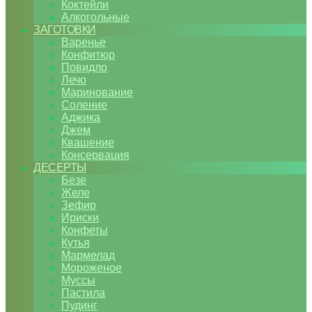
Коктейли
Алкогольные
ЗАГОТОВКИ
Варенье
Конфитюр
Повидло
Лечо
Маринование
Соление
Аджика
Джем
Квашение
Консервация
ДЕСЕРТЫ
Безе
Желе
Зефир
Ириски
Конфеты
Кутья
Мармелад
Мороженое
Муссы
Пастила
Пудинг