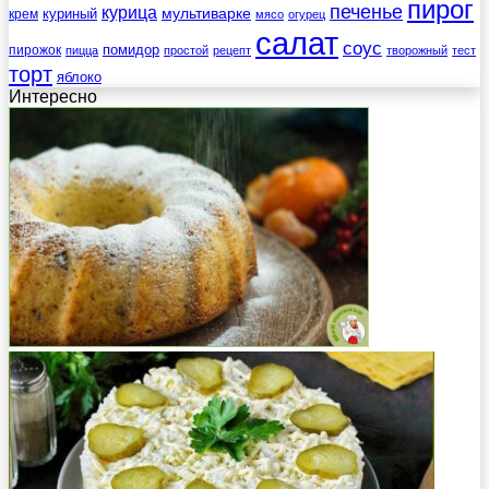
пирог
печенье
курица
мультиварке
куриный
крем
мясо
огурец
салат
соус
помидор
пирожок
пицца
простой
рецепт
творожный
тест
торт
яблоко
Интересно