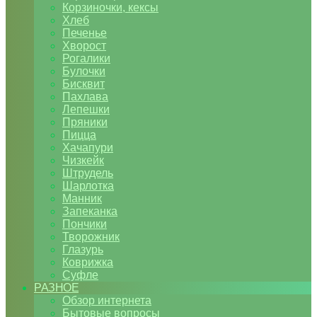
Корзиночки, кексы
Хлеб
Печенье
Хворост
Рогалики
Булочки
Бисквит
Пахлава
Лепешки
Пряники
Пицца
Хачапури
Чизкейк
Штрудель
Шарлотка
Манник
Запеканка
Пончики
Творожник
Глазурь
Коврижка
Суфле
РАЗНОЕ
Обзор интернета
Бытовые вопросы