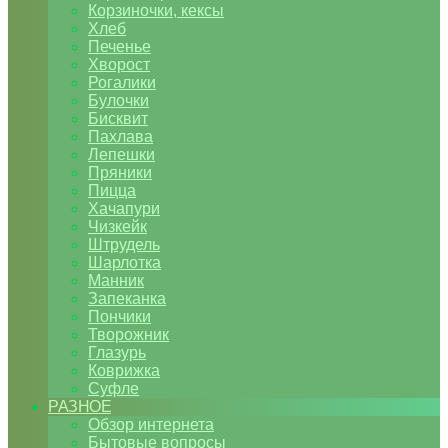
Корзиночки, кексы
Хлеб
Печенье
Хворост
Рогалики
Булочки
Бисквит
Пахлава
Лепешки
Пряники
Пицца
Хачапури
Чизкейк
Штрудель
Шарлотка
Манник
Запеканка
Пончики
Творожник
Глазурь
Коврижка
Суфле
РАЗНОЕ
Обзор интернета
Бытовые вопросы