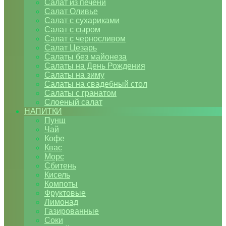
Салат из печени
Салат Оливье
Салат с сухариками
Салат с сыром
Салат с черносливом
Салат Цезарь
Салаты без майонеза
Салаты на День Рождения
Салаты на зиму
Салаты на свадебный стол
Салаты с гранатом
Слоеный салат
НАПИТКИ
Пунш
Чай
Кофе
Квас
Морс
Сбитень
Кисель
Компоты
Фруктовые
Лимонад
Газированные
Соки