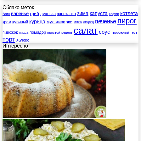
Облако меток
зима
котлета
варенье
капуста
гриб
духовка
запеканка
блин
кефир
пирог
печенье
курица
мультиварке
куриный
крем
мясо
огурец
салат
соус
помидор
пирожок
пицца
простой
рецепт
творожный
тест
торт
яблоко
Интересно