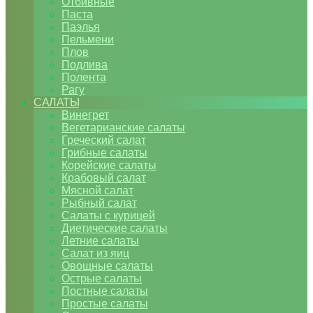
Отбивные
Паста
Паэлья
Пельмени
Плов
Подлива
Полента
Рагу
САЛАТЫ
Винегрет
Вегетарианские салаты
Греческий салат
Грибные салаты
Корейские салаты
Крабовый салат
Мясной салат
Рыбный салат
Салаты с курицей
Диетические салаты
Летние салаты
Салат из яиц
Овощные салаты
Острые салаты
Постные салаты
Простые салаты