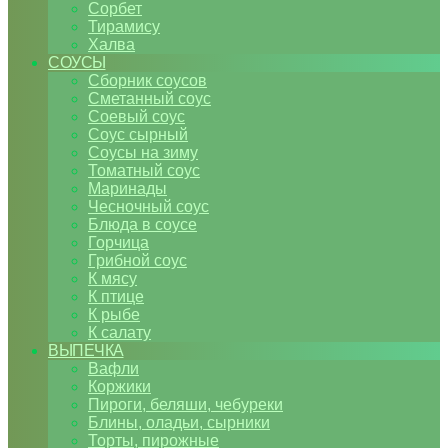
Сорбет
Тирамису
Халва
СОУСЫ
Сборник соусов
Сметанный соус
Соевый соус
Соус сырный
Соусы на зиму
Томатный соус
Маринады
Чесночный соус
Блюда в соусе
Горчица
Грибной соус
К мясу
К птице
К рыбе
К салату
ВЫПЕЧКА
Вафли
Коржики
Пироги, беляши, чебуреки
Блины, оладьи, сырники
Торты, пирожные