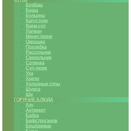
Бозбаш
Борщ
Бульоны
Капустняк
Крем-суп
Лагман
Минестроне
Окрошка
Похлебка
Рассольник
Свекольник
Солянка
Суп-пюре
Уха
Харчо
Холодные супы
Шурпа
Щи
ГОРЯЧИЕ БЛЮДА
Азу
Антрекот
Бабка
Бефстроганов
Бешбармак