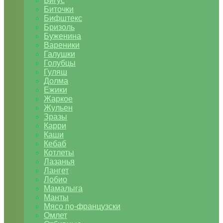
Бигус
Биточки
Бифштекс
Бризоль
Буженина
Вареники
Галушки
Голубцы
Гуляш
Долма
Ежики
Жаркое
Жульен
Зразы
Карри
Каши
Кебаб
Котлеты
Лазанья
Лангет
Лобио
Мамалыга
Манты
Мясо по-французски
Омлет