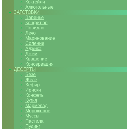
Коктейли
Алкогольные
ЗАГОТОВКИ
Варенье
Конфитюр
Повидло
Лечо
Маринование
Соление
Аджика
Джем
Квашение
Консервация
ДЕСЕРТЫ
Безе
Желе
Зефир
Ириски
Конфеты
Кутья
Мармелад
Мороженое
Муссы
Пастила
Пудинг