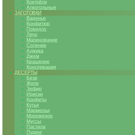
Коктейли
Алкогольные
ЗАГОТОВКИ
Варенье
Конфитюр
Повидло
Лечо
Маринование
Соление
Аджика
Джем
Квашение
Консервация
ДЕСЕРТЫ
Безе
Желе
Зефир
Ириски
Конфеты
Кутья
Мармелад
Мороженое
Муссы
Пастила
Пудинг