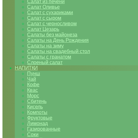
Салат из печени
Салат Оливье
Салат с сухариками
Салат с сыром
Салат с черносливом
Салат Цезарь
Салаты без майонеза
Салаты на День Рождения
Салаты на зиму
Салаты на свадебный стол
Салаты с гранатом
Слоеный салат
НАПИТКИ
Пунш
Чай
Кофе
Квас
Морс
Сбитень
Кисель
Компоты
Фруктовые
Лимонад
Газированные
Соки