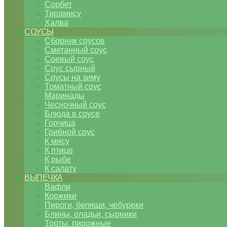
Сорбет
Тирамису
Халва
СОУСЫ
Сборник соусов
Сметанный соус
Соевый соус
Соус сырный
Соусы на зиму
Томатный соус
Маринады
Чесночный соус
Блюда в соусе
Горчица
Грибной соус
К мясу
К птице
К рыбе
К салату
ВЫПЕЧКА
Вафли
Коржики
Пироги, беляши, чебуреки
Блины, оладьи, сырники
Торты, пирожные