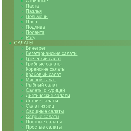
Отбивные
Паста
Паэлья
Пельмени
Плов
Подлива
Полента
Рагу
САЛАТЫ
Винегрет
Вегетарианские салаты
Греческий салат
Грибные салаты
Корейские салаты
Крабовый салат
Мясной салат
Рыбный салат
Салаты с курицей
Диетические салаты
Летние салаты
Салат из яиц
Овощные салаты
Острые салаты
Постные салаты
Простые салаты