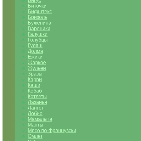
Бигус
Биточки
Бифштекс
Бризоль
Буженина
Вареники
Галушки
Голубцы
Гуляш
Долма
Ежики
Жаркое
Жульен
Зразы
Карри
Каши
Кебаб
Котлеты
Лазанья
Лангет
Лобио
Мамалыга
Манты
Мясо по-французски
Омлет