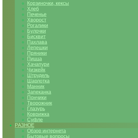
Корзиночки, кексы
Хлеб
Печенье
Хворост
Рогалики
Булочки
Бисквит
Пахлава
Лепешки
Пряники
Пицца
Хачапури
Чизкейк
Штрудель
Шарлотка
Манник
Запеканка
Пончики
Творожник
Глазурь
Коврижка
Суфле
РАЗНОЕ
Обзор интернета
Бытовые вопросы