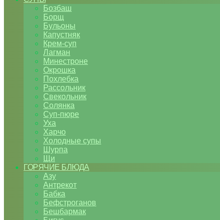
Бозбаш
Борщ
Бульоны
Капустняк
Крем-суп
Лагман
Минестроне
Окрошка
Похлебка
Рассольник
Свекольник
Солянка
Суп-пюре
Уха
Харчо
Холодные супы
Шурпа
Щи
ГОРЯЧИЕ БЛЮДА
Азу
Антрекот
Бабка
Бефстроганов
Бешбармак