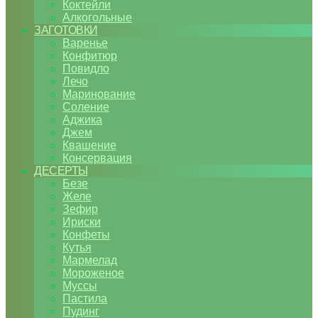
Коктейли
Алкогольные
ЗАГОТОВКИ
Варенье
Конфитюр
Повидло
Лечо
Маринование
Соление
Аджика
Джем
Квашение
Консервация
ДЕСЕРТЫ
Безе
Желе
Зефир
Ириски
Конфеты
Кутья
Мармелад
Мороженое
Муссы
Пастила
Пудинг