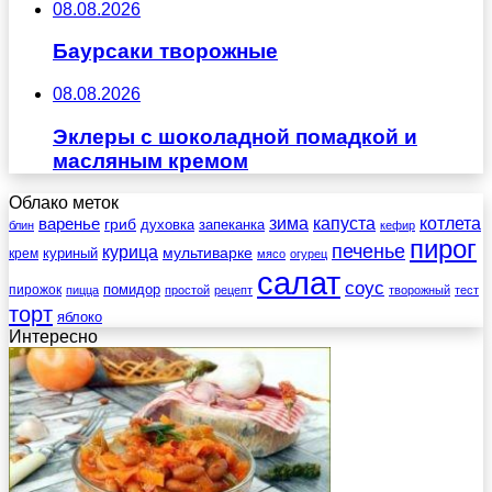
08.08.2026
Баурсаки творожные
08.08.2026
Эклеры с шоколадной помадкой и
масляным кремом
Облако меток
зима
котлета
варенье
капуста
гриб
духовка
запеканка
блин
кефир
пирог
печенье
курица
мультиварке
куриный
крем
мясо
огурец
салат
соус
помидор
пирожок
пицца
простой
рецепт
творожный
тест
торт
яблоко
Интересно