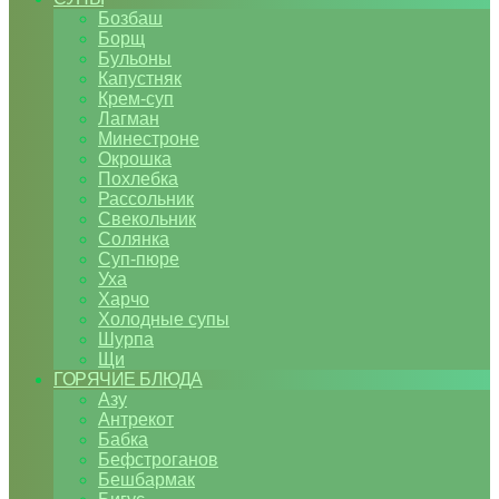
Бозбаш
Борщ
Бульоны
Капустняк
Крем-суп
Лагман
Минестроне
Окрошка
Похлебка
Рассольник
Свекольник
Солянка
Суп-пюре
Уха
Харчо
Холодные супы
Шурпа
Щи
ГОРЯЧИЕ БЛЮДА
Азу
Антрекот
Бабка
Бефстроганов
Бешбармак