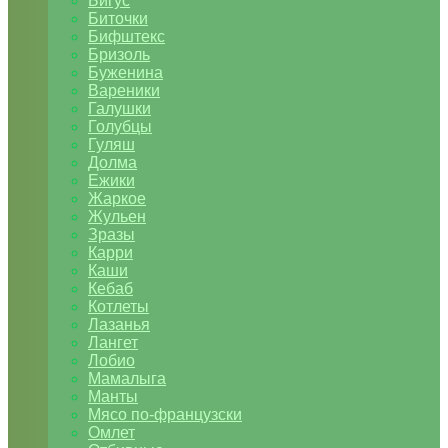
Бигус
Биточки
Бифштекс
Бризоль
Буженина
Вареники
Галушки
Голубцы
Гуляш
Долма
Ежики
Жаркое
Жульен
Зразы
Карри
Каши
Кебаб
Котлеты
Лазанья
Лангет
Лобио
Мамалыга
Манты
Мясо по-французски
Омлет