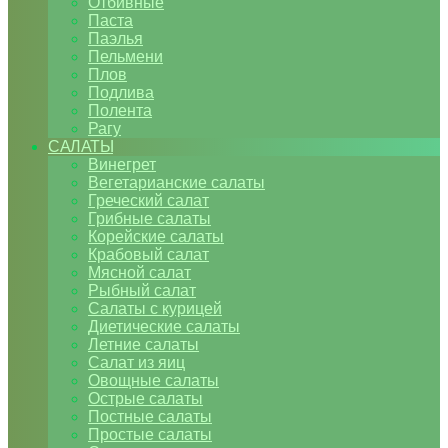
Отбивные
Паста
Паэлья
Пельмени
Плов
Подлива
Полента
Рагу
САЛАТЫ
Винегрет
Вегетарианские салаты
Греческий салат
Грибные салаты
Корейские салаты
Крабовый салат
Мясной салат
Рыбный салат
Салаты с курицей
Диетические салаты
Летние салаты
Салат из яиц
Овощные салаты
Острые салаты
Постные салаты
Простые салаты