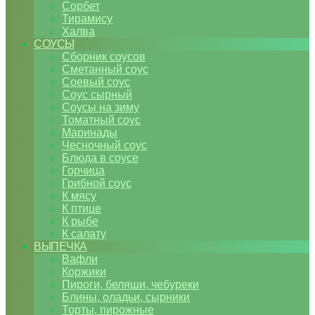
Сорбет
Тирамису
Халва
СОУСЫ
Сборник соусов
Сметанный соус
Соевый соус
Соус сырный
Соусы на зиму
Томатный соус
Маринады
Чесночный соус
Блюда в соусе
Горчица
Грибной соус
К мясу
К птице
К рыбе
К салату
ВЫПЕЧКА
Вафли
Коржики
Пироги, беляши, чебуреки
Блины, оладьи, сырники
Торты, пирожные