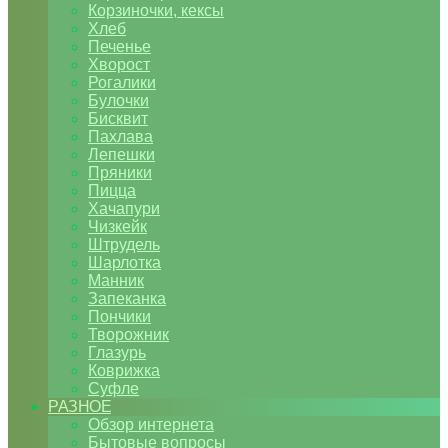
Корзиночки, кексы
Хлеб
Печенье
Хворост
Рогалики
Булочки
Бисквит
Пахлава
Лепешки
Пряники
Пицца
Хачапури
Чизкейк
Штрудель
Шарлотка
Манник
Запеканка
Пончики
Творожник
Глазурь
Коврижка
Суфле
РАЗНОЕ
Обзор интернета
Бытовые вопросы