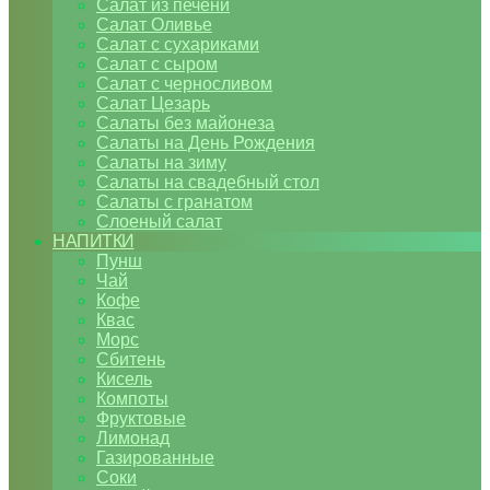
Салат из печени
Салат Оливье
Салат с сухариками
Салат с сыром
Салат с черносливом
Салат Цезарь
Салаты без майонеза
Салаты на День Рождения
Салаты на зиму
Салаты на свадебный стол
Салаты с гранатом
Слоеный салат
НАПИТКИ
Пунш
Чай
Кофе
Квас
Морс
Сбитень
Кисель
Компоты
Фруктовые
Лимонад
Газированные
Соки