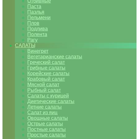
Отбивные
Паста
Паэлья
Пельмени
Плов
Подлива
Полента
Рагу
САЛАТЫ
Винегрет
Вегетарианские салаты
Греческий салат
Грибные салаты
Корейские салаты
Крабовый салат
Мясной салат
Рыбный салат
Салаты с курицей
Диетические салаты
Летние салаты
Салат из яиц
Овощные салаты
Острые салаты
Постные салаты
Простые салаты