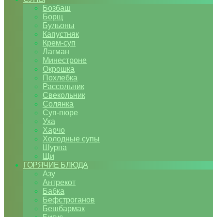
Бозбаш
Борщ
Бульоны
Капустняк
Крем-суп
Лагман
Минестроне
Окрошка
Похлебка
Рассольник
Свекольник
Солянка
Суп-пюре
Уха
Харчо
Холодные супы
Шурпа
Щи
ГОРЯЧИЕ БЛЮДА
Азу
Антрекот
Бабка
Бефстроганов
Бешбармак