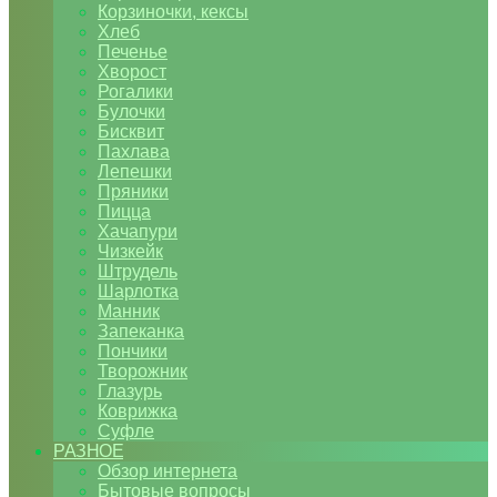
Корзиночки, кексы
Хлеб
Печенье
Хворост
Рогалики
Булочки
Бисквит
Пахлава
Лепешки
Пряники
Пицца
Хачапури
Чизкейк
Штрудель
Шарлотка
Манник
Запеканка
Пончики
Творожник
Глазурь
Коврижка
Суфле
РАЗНОЕ
Обзор интернета
Бытовые вопросы