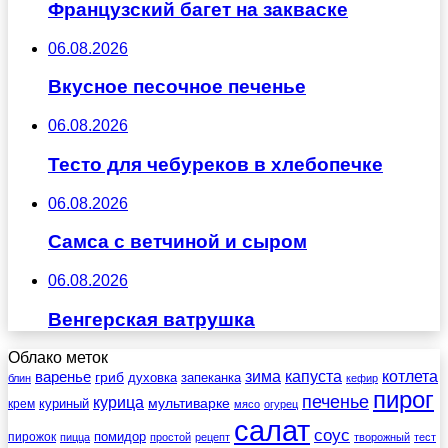
Французский багет на закваске
06.08.2026
Вкусное песочное печенье
06.08.2026
Тесто для чебуреков в хлебопечке
06.08.2026
Самса с ветчиной и сыром
06.08.2026
Венгерская ватрушка
Облако меток
зима
котлета
варенье
капуста
гриб
духовка
запеканка
блин
кефир
пирог
печенье
курица
мультиварке
куриный
крем
мясо
огурец
салат
соус
помидор
пирожок
пицца
простой
рецепт
творожный
тест