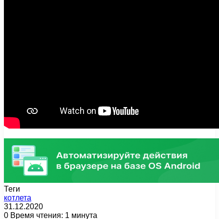
Теги
котлета
31.12.2020
0
Время чтения: 1 минута