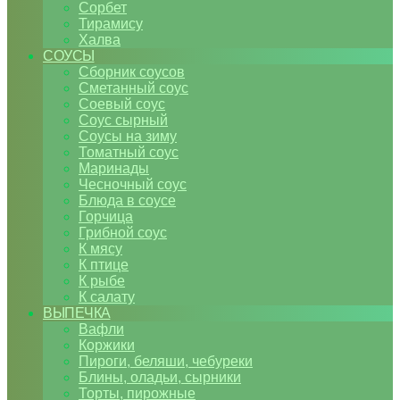
Сорбет
Тирамису
Халва
СОУСЫ
Сборник соусов
Сметанный соус
Соевый соус
Соус сырный
Соусы на зиму
Томатный соус
Маринады
Чесночный соус
Блюда в соусе
Горчица
Грибной соус
К мясу
К птице
К рыбе
К салату
ВЫПЕЧКА
Вафли
Коржики
Пироги, беляши, чебуреки
Блины, оладьи, сырники
Торты, пирожные