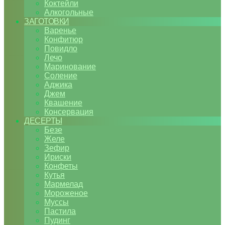
Коктейли
Алкогольные
ЗАГОТОВКИ
Варенье
Конфитюр
Повидло
Лечо
Маринование
Соление
Аджика
Джем
Квашение
Консервация
ДЕСЕРТЫ
Безе
Желе
Зефир
Ириски
Конфеты
Кутья
Мармелад
Мороженое
Муссы
Пастила
Пудинг