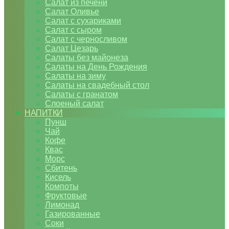
Салат из печени
Салат Оливье
Салат с сухариками
Салат с сыром
Салат с черносливом
Салат Цезарь
Салаты без майонеза
Салаты на День Рождения
Салаты на зиму
Салаты на свадебный стол
Салаты с гранатом
Слоеный салат
НАПИТКИ
Пунш
Чай
Кофе
Квас
Морс
Сбитень
Кисель
Компоты
Фруктовые
Лимонад
Газированные
Соки