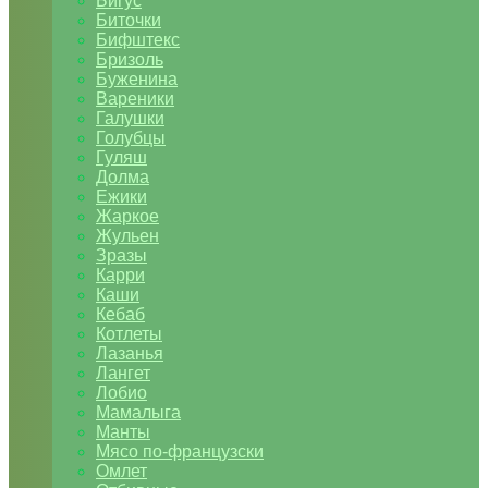
Бигус
Биточки
Бифштекс
Бризоль
Буженина
Вареники
Галушки
Голубцы
Гуляш
Долма
Ежики
Жаркое
Жульен
Зразы
Карри
Каши
Кебаб
Котлеты
Лазанья
Лангет
Лобио
Мамалыга
Манты
Мясо по-французски
Омлет