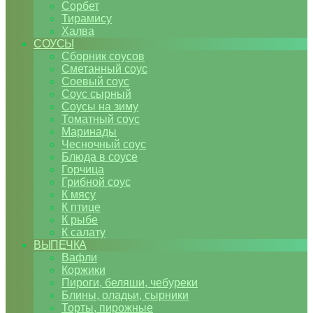
Сорбет
Тирамису
Халва
СОУСЫ
Сборник соусов
Сметанный соус
Соевый соус
Соус сырный
Соусы на зиму
Томатный соус
Маринады
Чесночный соус
Блюда в соусе
Горчица
Грибной соус
К мясу
К птице
К рыбе
К салату
ВЫПЕЧКА
Вафли
Коржики
Пироги, беляши, чебуреки
Блины, оладьи, сырники
Торты, пирожные