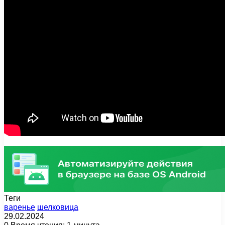
Теги
варенье
шелковица
29.02.2024