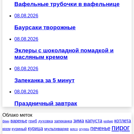
Вафельные трубочки в вафельнице
08.08.2026
Баурсаки творожные
08.08.2026
Эклеры с шоколадной помадкой и
масляным кремом
08.08.2026
Запеканка за 5 минут
08.08.2026
Праздничный завтрак
Облако меток
зима
котлета
варенье
капуста
гриб
духовка
запеканка
блин
кефир
пирог
печенье
курица
мультиварке
куриный
крем
мясо
огурец