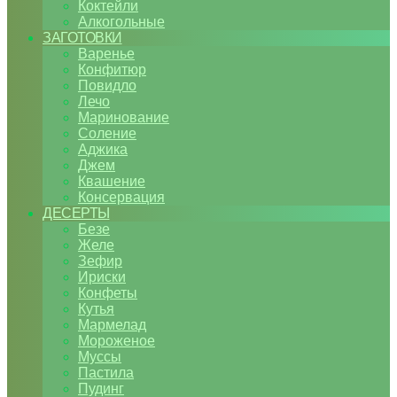
Коктейли
Алкогольные
ЗАГОТОВКИ
Варенье
Конфитюр
Повидло
Лечо
Маринование
Соление
Аджика
Джем
Квашение
Консервация
ДЕСЕРТЫ
Безе
Желе
Зефир
Ириски
Конфеты
Кутья
Мармелад
Мороженое
Муссы
Пастила
Пудинг