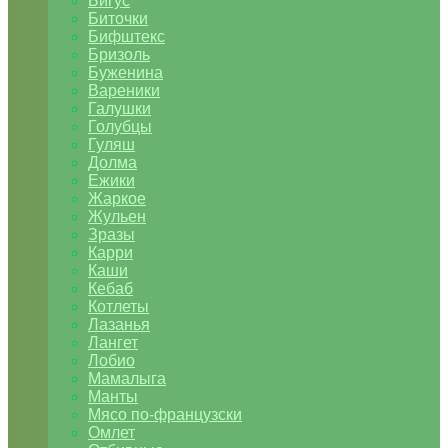
Бигус
Биточки
Бифштекс
Бризоль
Буженина
Вареники
Галушки
Голубцы
Гуляш
Долма
Ежики
Жаркое
Жульен
Зразы
Карри
Каши
Кебаб
Котлеты
Лазанья
Лангет
Лобио
Мамалыга
Манты
Мясо по-французски
Омлет