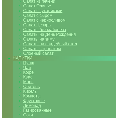
Салат из печени
Салат Оливье
Салат с сухариками
Салат с сыром
Салат с черносливом
Салат Цезарь
Салаты без майонеза
Салаты на День Рождения
Салаты на зиму
Салаты на свадебный стол
Салаты с гранатом
Слоеный салат
НАПИТКИ
Пунш
Чай
Кофе
Квас
Морс
Сбитень
Кисель
Компоты
Фруктовые
Лимонад
Газированные
Соки