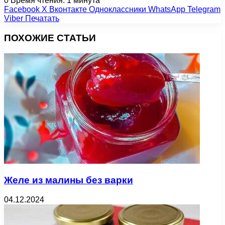
0
Время чтения: 1 минута
Facebook
X
Вконтакте
Одноклассники
WhatsApp
Telegram
Viber
Печатать
ПОХОЖИЕ СТАТЬИ
Желе из малины без варки
04.12.2024