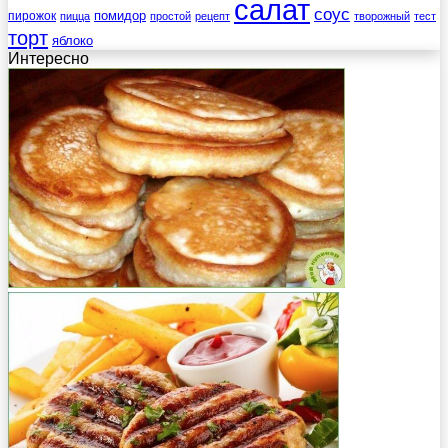
салат
соус
помидор
пирожок
пицца
простой
рецепт
творожный
тест
торт
яблоко
Интересно