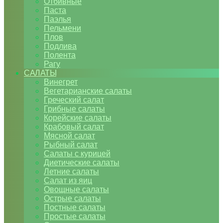
Отбивные
Паста
Паэлья
Пельмени
Плов
Подлива
Полента
Рагу
САЛАТЫ
Винегрет
Вегетарианские салаты
Греческий салат
Грибные салаты
Корейские салаты
Крабовый салат
Мясной салат
Рыбный салат
Салаты с курицей
Диетические салаты
Летние салаты
Салат из яиц
Овощные салаты
Острые салаты
Постные салаты
Простые салаты