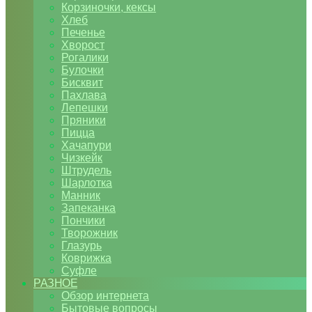
Корзиночки, кексы
Хлеб
Печенье
Хворост
Рогалики
Булочки
Бисквит
Пахлава
Лепешки
Пряники
Пицца
Хачапури
Чизкейк
Штрудель
Шарлотка
Манник
Запеканка
Пончики
Творожник
Глазурь
Коврижка
Суфле
РАЗНОЕ
Обзор интернета
Бытовые вопросы