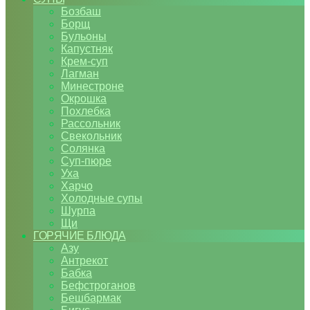
Бозбаш
Борщ
Бульоны
Капустняк
Крем-суп
Лагман
Минестроне
Окрошка
Похлебка
Рассольник
Свекольник
Солянка
Суп-пюре
Уха
Харчо
Холодные супы
Шурпа
Щи
ГОРЯЧИЕ БЛЮДА
Азу
Антрекот
Бабка
Бефстроганов
Бешбармак