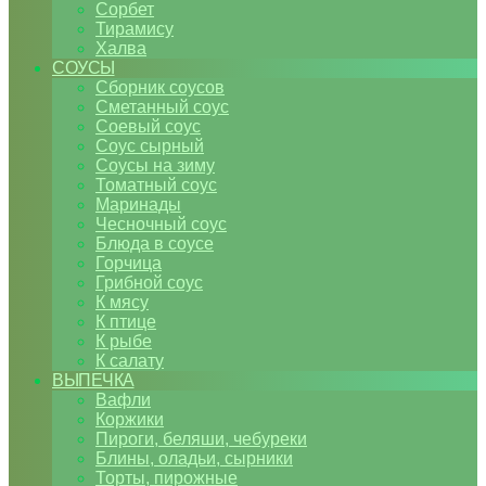
Сорбет
Тирамису
Халва
СОУСЫ
Сборник соусов
Сметанный соус
Соевый соус
Соус сырный
Соусы на зиму
Томатный соус
Маринады
Чесночный соус
Блюда в соусе
Горчица
Грибной соус
К мясу
К птице
К рыбе
К салату
ВЫПЕЧКА
Вафли
Коржики
Пироги, беляши, чебуреки
Блины, оладьи, сырники
Торты, пирожные