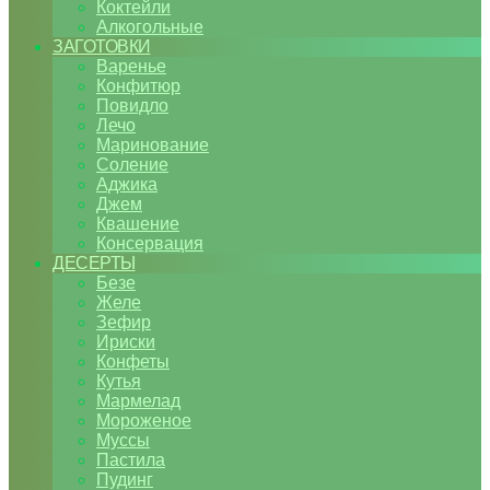
Коктейли
Алкогольные
ЗАГОТОВКИ
Варенье
Конфитюр
Повидло
Лечо
Маринование
Соление
Аджика
Джем
Квашение
Консервация
ДЕСЕРТЫ
Безе
Желе
Зефир
Ириски
Конфеты
Кутья
Мармелад
Мороженое
Муссы
Пастила
Пудинг