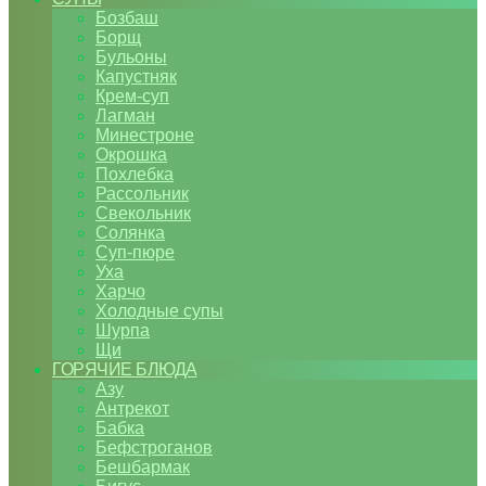
Бозбаш
Борщ
Бульоны
Капустняк
Крем-суп
Лагман
Минестроне
Окрошка
Похлебка
Рассольник
Свекольник
Солянка
Суп-пюре
Уха
Харчо
Холодные супы
Шурпа
Щи
ГОРЯЧИЕ БЛЮДА
Азу
Антрекот
Бабка
Бефстроганов
Бешбармак