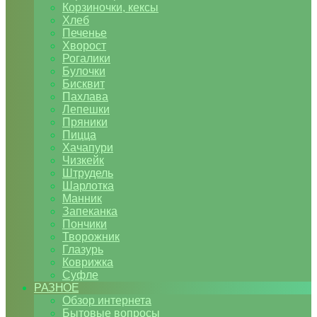
Корзиночки, кексы
Хлеб
Печенье
Хворост
Рогалики
Булочки
Бисквит
Пахлава
Лепешки
Пряники
Пицца
Хачапури
Чизкейк
Штрудель
Шарлотка
Манник
Запеканка
Пончики
Творожник
Глазурь
Коврижка
Суфле
РАЗНОЕ
Обзор интернета
Бытовые вопросы