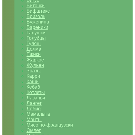
Бигус
Биточки
Бифштекс
Бризоль
Буженина
Вареники
Галушки
Голубцы
Гуляш
Долма
Ежики
Жаркое
Жульен
Зразы
Карри
Каши
Кебаб
Котлеты
Лазанья
Лангет
Лобио
Мамалыга
Манты
Мясо по-французски
Омлет