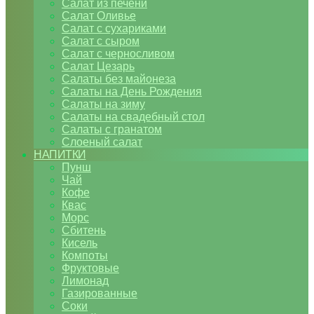
Салат из печени
Салат Оливье
Салат с сухариками
Салат с сыром
Салат с черносливом
Салат Цезарь
Салаты без майонеза
Салаты на День Рождения
Салаты на зиму
Салаты на свадебный стол
Салаты с гранатом
Слоеный салат
НАПИТКИ
Пунш
Чай
Кофе
Квас
Морс
Сбитень
Кисель
Компоты
Фруктовые
Лимонад
Газированные
Соки