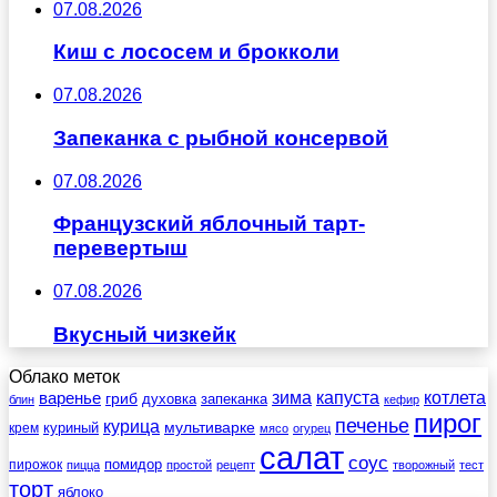
07.08.2026
Киш с лососем и брокколи
07.08.2026
Запеканка с рыбной консервой
07.08.2026
Французский яблочный тарт-
перевертыш
07.08.2026
Вкусный чизкейк
Облако меток
зима
котлета
варенье
капуста
гриб
духовка
запеканка
блин
кефир
пирог
печенье
курица
мультиварке
куриный
крем
мясо
огурец
салат
соус
помидор
пирожок
пицца
простой
рецепт
творожный
тест
торт
яблоко