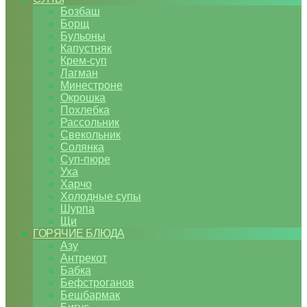
Бозбаш
Борщ
Бульоны
Капустняк
Крем-суп
Лагман
Минестроне
Окрошка
Похлебка
Рассольник
Свекольник
Солянка
Суп-пюре
Уха
Харчо
Холодные супы
Шурпа
Щи
ГОРЯЧИЕ БЛЮДА
Азу
Антрекот
Бабка
Бефстроганов
Бешбармак