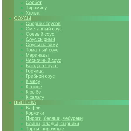
Сорбет
Тирамису
Халва
СОУСЫ
Сборник соусов
Сметанный соус
Соевый соус
Соус сырный
Соусы на зиму
Томатный соус
Маринады
Чесночный соус
Блюда в соусе
Горчица
Грибной соус
К мясу
К птице
К рыбе
К салату
ВЫПЕЧКА
Вафли
Коржики
Пироги, беляши, чебуреки
Блины, оладьи, сырники
Торты, пирожные