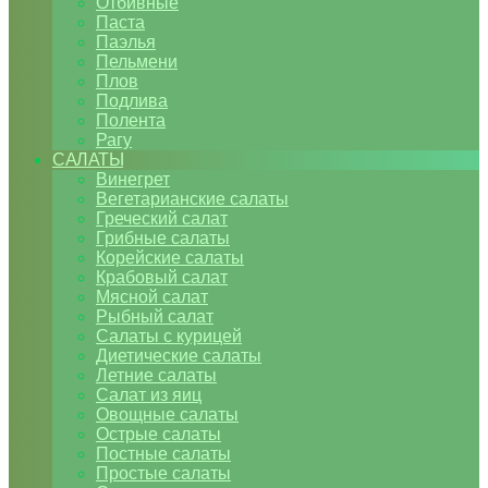
Отбивные
Паста
Паэлья
Пельмени
Плов
Подлива
Полента
Рагу
САЛАТЫ
Винегрет
Вегетарианские салаты
Греческий салат
Грибные салаты
Корейские салаты
Крабовый салат
Мясной салат
Рыбный салат
Салаты с курицей
Диетические салаты
Летние салаты
Салат из яиц
Овощные салаты
Острые салаты
Постные салаты
Простые салаты