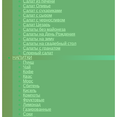
Салат из печени
Салат Оливье
Салат с сухариками
Салат с сыром
Салат с черносливом
Салат Цезарь
Салаты без майонеза
Салаты на День Рождения
Салаты на зиму
Салаты на свадебный стол
Салаты с гранатом
Слоеный салат
НАПИТКИ
Пунш
Чай
Кофе
Квас
Морс
Сбитень
Кисель
Компоты
Фруктовые
Лимонад
Газированные
Соки