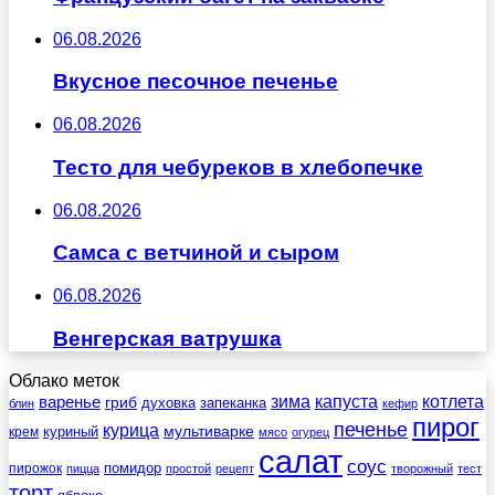
06.08.2026
Вкусное песочное печенье
06.08.2026
Тесто для чебуреков в хлебопечке
06.08.2026
Самса с ветчиной и сыром
06.08.2026
Венгерская ватрушка
Облако меток
зима
котлета
варенье
капуста
гриб
духовка
запеканка
блин
кефир
пирог
печенье
курица
мультиварке
куриный
крем
мясо
огурец
салат
соус
помидор
пирожок
пицца
простой
рецепт
творожный
тест
торт