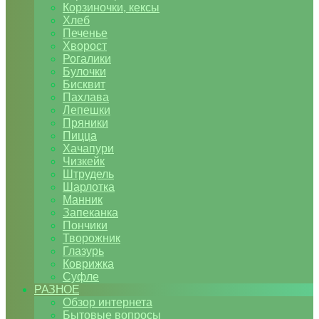
Корзиночки, кексы
Хлеб
Печенье
Хворост
Рогалики
Булочки
Бисквит
Пахлава
Лепешки
Пряники
Пицца
Хачапури
Чизкейк
Штрудель
Шарлотка
Манник
Запеканка
Пончики
Творожник
Глазурь
Коврижка
Суфле
РАЗНОЕ
Обзор интернета
Бытовые вопросы