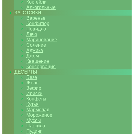
Коктейли
Алкогольные
ЗАГОТОВКИ
Варенье
Конфитюр
Повидло
Лечо
Маринование
Соление
Аджика
Джем
Квашение
Консервация
ДЕСЕРТЫ
Безе
Желе
Зефир
Ириски
Конфеты
Кутья
Мармелад
Мороженое
Муссы
Пастила
Пудинг