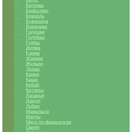
Бигус
Биточки
Бифштекс
Бризоль
Буженина
Вареники
Галушки
Голубцы
Гуляш
Долма
Ежики
Жаркое
Жульен
Зразы
Карри
Каши
Кебаб
Котлеты
Лазанья
Лангет
Лобио
Мамалыга
Манты
Мясо по-французски
Омлет