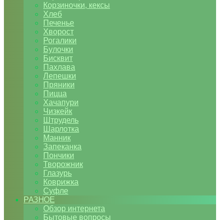
Корзиночки, кексы
Хлеб
Печенье
Хворост
Рогалики
Булочки
Бисквит
Пахлава
Лепешки
Пряники
Пицца
Хачапури
Чизкейк
Штрудель
Шарлотка
Манник
Запеканка
Пончики
Творожник
Глазурь
Коврижка
Суфле
РАЗНОЕ
Обзор интернета
Бытовые вопросы