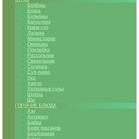
Бозбаш
Борщ
Бульоны
Капустняк
Крем-суп
Лагман
Минестроне
Окрошка
Похлебка
Рассольник
Свекольник
Солянка
Суп-пюре
Уха
Харчо
Холодные супы
Шурпа
Щи
ГОРЯЧИЕ БЛЮДА
Азу
Антрекот
Бабка
Бефстроганов
Бешбармак