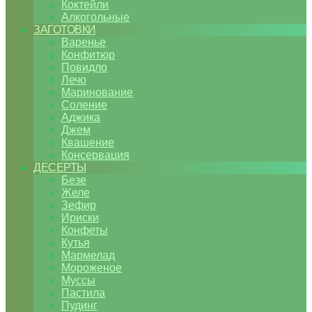
Коктейли
Алкогольные
ЗАГОТОВКИ
Варенье
Конфитюр
Повидло
Лечо
Маринование
Соление
Аджика
Джем
Квашение
Консервация
ДЕСЕРТЫ
Безе
Желе
Зефир
Ириски
Конфеты
Кутья
Мармелад
Мороженое
Муссы
Пастила
Пудинг