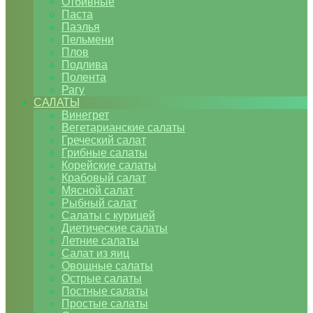
Отбивные
Паста
Паэлья
Пельмени
Плов
Подлива
Полента
Рагу
САЛАТЫ
Винегрет
Вегетарианские салаты
Греческий салат
Грибные салаты
Корейские салаты
Крабовый салат
Мясной салат
Рыбный салат
Салаты с курицей
Диетические салаты
Летние салаты
Салат из яиц
Овощные салаты
Острые салаты
Постные салаты
Простые салаты