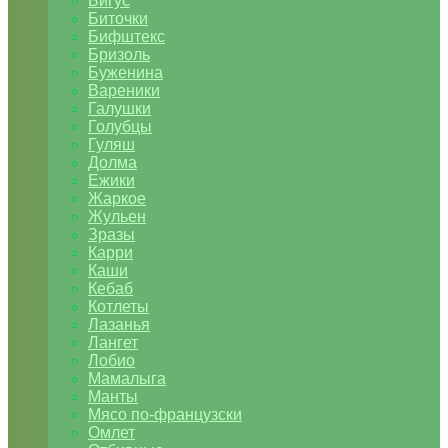
Бигус
Биточки
Бифштекс
Бризоль
Буженина
Вареники
Галушки
Голубцы
Гуляш
Долма
Ежики
Жаркое
Жульен
Зразы
Карри
Каши
Кебаб
Котлеты
Лазанья
Лангет
Лобио
Мамалыга
Манты
Мясо по-французски
Омлет