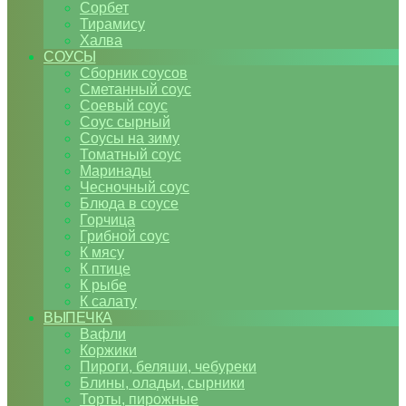
Сорбет
Тирамису
Халва
СОУСЫ
Сборник соусов
Сметанный соус
Соевый соус
Соус сырный
Соусы на зиму
Томатный соус
Маринады
Чесночный соус
Блюда в соусе
Горчица
Грибной соус
К мясу
К птице
К рыбе
К салату
ВЫПЕЧКА
Вафли
Коржики
Пироги, беляши, чебуреки
Блины, оладьи, сырники
Торты, пирожные