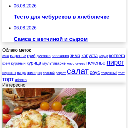
06.08.2026
Тесто для чебуреков в хлебопечке
06.08.2026
Самса с ветчиной и сыром
Облако меток
зима
котлета
варенье
капуста
гриб
духовка
запеканка
блин
кефир
пирог
печенье
курица
мультиварке
куриный
крем
мясо
огурец
салат
соус
помидор
пирожок
пицца
простой
рецепт
творожный
тест
торт
яблоко
Интересно