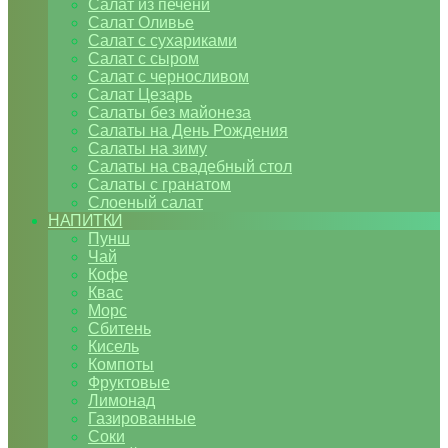
Салат из печени
Салат Оливье
Салат с сухариками
Салат с сыром
Салат с черносливом
Салат Цезарь
Салаты без майонеза
Салаты на День Рождения
Салаты на зиму
Салаты на свадебный стол
Салаты с гранатом
Слоеный салат
НАПИТКИ
Пунш
Чай
Кофе
Квас
Морс
Сбитень
Кисель
Компоты
Фруктовые
Лимонад
Газированные
Соки