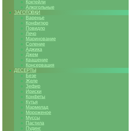
Коктейли
Алкогольные
ЗАГОТОВКИ
Варенье
Конфитюр
Повидло
Лечо
Маринование
Соление
Аджика
Джем
Квашение
Консервация
ДЕСЕРТЫ
Безе
Желе
Зефир
Ириски
Конфеты
Кутья
Мармелад
Мороженое
Муссы
Пастила
Пудинг