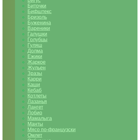
Бигус
Биточки
Бифштекс
Бризоль
Буженина
Вареники
Галушки
Голубцы
Гуляш
Долма
Ежики
Жаркое
Жульен
Зразы
Карри
Каши
Кебаб
Котлеты
Лазанья
Лангет
Лобио
Мамалыга
Манты
Мясо по-французски
Омлет