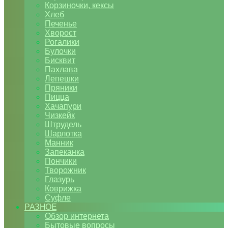
Корзиночки, кексы
Хлеб
Печенье
Хворост
Рогалики
Булочки
Бисквит
Пахлава
Лепешки
Пряники
Пицца
Хачапури
Чизкейк
Штрудель
Шарлотка
Манник
Запеканка
Пончики
Творожник
Глазурь
Коврижка
Суфле
РАЗНОЕ
Обзор интернета
Бытовые вопросы