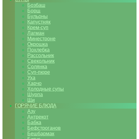
Бозбаш
Борщ
Бульоны
Капустняк
Крем-суп
Лагман
Минестроне
Окрошка
Похлебка
Рассольник
Свекольник
Солянка
Суп-пюре
Уха
Харчо
Холодные супы
Шурпа
Щи
ГОРЯЧИЕ БЛЮДА
Азу
Антрекот
Бабка
Бефстроганов
Бешбармак