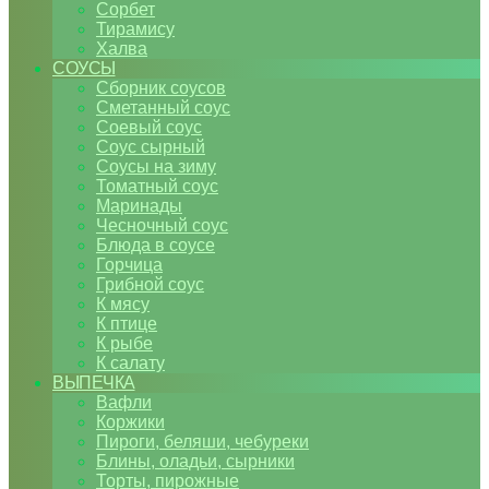
Сорбет
Тирамису
Халва
СОУСЫ
Сборник соусов
Сметанный соус
Соевый соус
Соус сырный
Соусы на зиму
Томатный соус
Маринады
Чесночный соус
Блюда в соусе
Горчица
Грибной соус
К мясу
К птице
К рыбе
К салату
ВЫПЕЧКА
Вафли
Коржики
Пироги, беляши, чебуреки
Блины, оладьи, сырники
Торты, пирожные