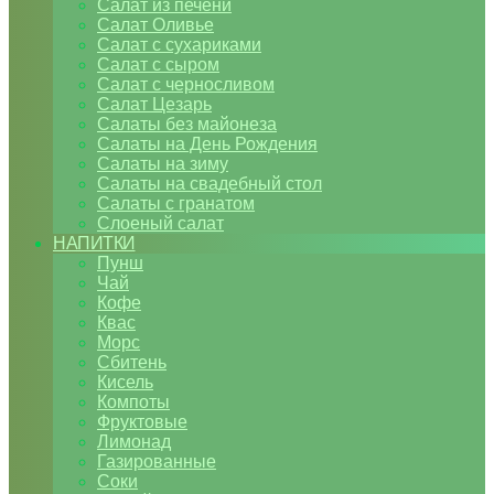
Салат из печени
Салат Оливье
Салат с сухариками
Салат с сыром
Салат с черносливом
Салат Цезарь
Салаты без майонеза
Салаты на День Рождения
Салаты на зиму
Салаты на свадебный стол
Салаты с гранатом
Слоеный салат
НАПИТКИ
Пунш
Чай
Кофе
Квас
Морс
Сбитень
Кисель
Компоты
Фруктовые
Лимонад
Газированные
Соки