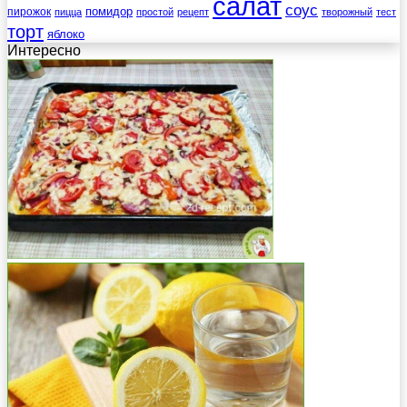
салат
соус
помидор
пирожок
пицца
простой
рецепт
творожный
тест
торт
яблоко
Интересно