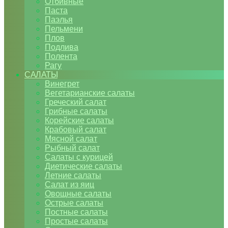
Отбивные
Паста
Паэлья
Пельмени
Плов
Подлива
Полента
Рагу
САЛАТЫ
Винегрет
Вегетарианские салаты
Греческий салат
Грибные салаты
Корейские салаты
Крабовый салат
Мясной салат
Рыбный салат
Салаты с курицей
Диетические салаты
Летние салаты
Салат из яиц
Овощные салаты
Острые салаты
Постные салаты
Простые салаты