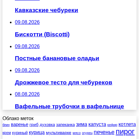
Кавказские чебуреки
09.08.2026
Бискотти (Biscotti)
09.08.2026
Постные банановые оладьи
09.08.2026
Дрожжевое тесто для чебуреков
08.08.2026
Вафельные трубочки в вафельнице
Облако меток
зима
котлета
варенье
капуста
гриб
духовка
запеканка
блин
кефир
пирог
печенье
курица
мультиварке
куриный
крем
мясо
огурец