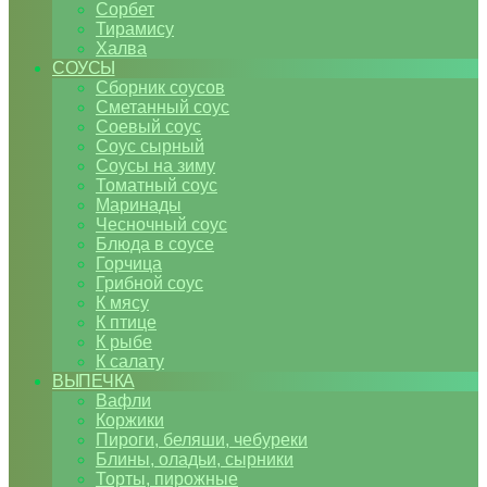
Сорбет
Тирамису
Халва
СОУСЫ
Сборник соусов
Сметанный соус
Соевый соус
Соус сырный
Соусы на зиму
Томатный соус
Маринады
Чесночный соус
Блюда в соусе
Горчица
Грибной соус
К мясу
К птице
К рыбе
К салату
ВЫПЕЧКА
Вафли
Коржики
Пироги, беляши, чебуреки
Блины, оладьи, сырники
Торты, пирожные