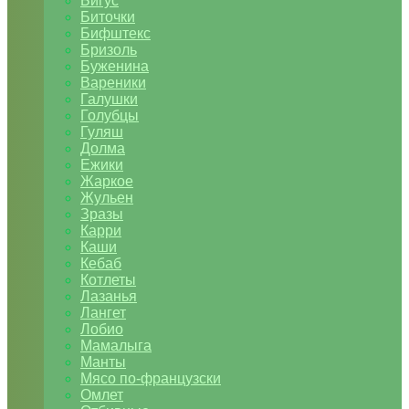
Бигус
Биточки
Бифштекс
Бризоль
Буженина
Вареники
Галушки
Голубцы
Гуляш
Долма
Ежики
Жаркое
Жульен
Зразы
Карри
Каши
Кебаб
Котлеты
Лазанья
Лангет
Лобио
Мамалыга
Манты
Мясо по-французски
Омлет