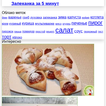
Запеканка за 5 минут
Облако меток
зима
котлета
варенье
капуста
гриб
духовка
запеканка
блин
кефир
пирог
печенье
курица
мультиварке
куриный
крем
мясо
огурец
салат
соус
помидор
пирожок
пицца
простой
рецепт
творожный
тест
торт
яблоко
Интересно