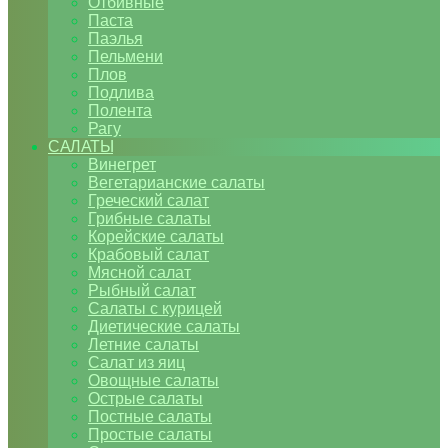
Отбивные
Паста
Паэлья
Пельмени
Плов
Подлива
Полента
Рагу
САЛАТЫ
Винегрет
Вегетарианские салаты
Греческий салат
Грибные салаты
Корейские салаты
Крабовый салат
Мясной салат
Рыбный салат
Салаты с курицей
Диетические салаты
Летние салаты
Салат из яиц
Овощные салаты
Острые салаты
Постные салаты
Простые салаты