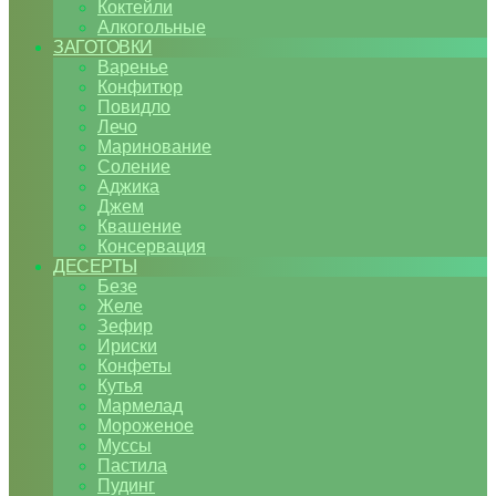
Коктейли
Алкогольные
ЗАГОТОВКИ
Варенье
Конфитюр
Повидло
Лечо
Маринование
Соление
Аджика
Джем
Квашение
Консервация
ДЕСЕРТЫ
Безе
Желе
Зефир
Ириски
Конфеты
Кутья
Мармелад
Мороженое
Муссы
Пастила
Пудинг