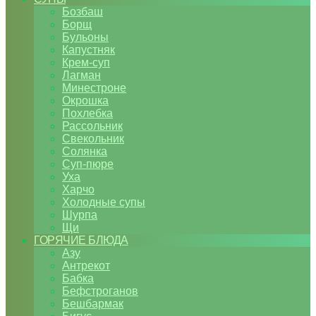
Бозбаш
Борщ
Бульоны
Капустняк
Крем-суп
Лагман
Минестроне
Окрошка
Похлебка
Рассольник
Свекольник
Солянка
Суп-пюре
Уха
Харчо
Холодные супы
Шурпа
Щи
ГОРЯЧИЕ БЛЮДА
Азу
Антрекот
Бабка
Бефстроганов
Бешбармак