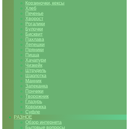
Корзиночки, кексы
Хлеб
Печенье
Хворост
Рогалики
Булочки
Бисквит
Пахлава
Лепешки
Пряники
Пицца
Хачапури
Чизкейк
Штрудель
Шарлотка
Манник
Запеканка
Пончики
Творожник
Глазурь
Коврижка
Суфле
РАЗНОЕ
Обзор интернета
Бытовые вопросы