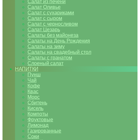
Салат из печени
Салат Оливье
Салат с сухариками
Салат с сыром
Салат с черносливом
Салат Цезарь
Салаты без майонеза
Салаты на День Рождения
Салаты на зиму
Салаты на свадебный стол
Салаты с гранатом
Слоеный салат
НАПИТКИ
Пунш
Чай
Кофе
Квас
Морс
Сбитень
Кисель
Компоты
Фруктовые
Лимонад
Газированные
Соки