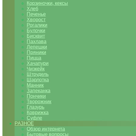
Корзиночки, кексы
Хлеб
Печенье
Хворост
Рогалики
Булочки
Бисквит
Пахлава
Лепешки
Пряники
Пицца
Хачапури
Чизкейк
Штрудель
Шарлотка
Манник
Запеканка
Пончики
Творожник
Глазурь
Коврижка
Суфле
РАЗНОЕ
Обзор интернета
Бытовые вопросы