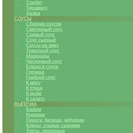
Сорбет
Тирамису
Халва
СОУСЫ
Сборник соусов
Сметанный соус
Соевый соус
Соус сырный
Соусы на зиму
Томатный соус
Маринады
Чесночный соус
Блюда в соусе
Горчица
Грибной соус
К мясу
К птице
К рыбе
К салату
ВЫПЕЧКА
Вафли
Коржики
Пироги, беляши, чебуреки
Блины, оладьи, сырники
Торты, пирожные