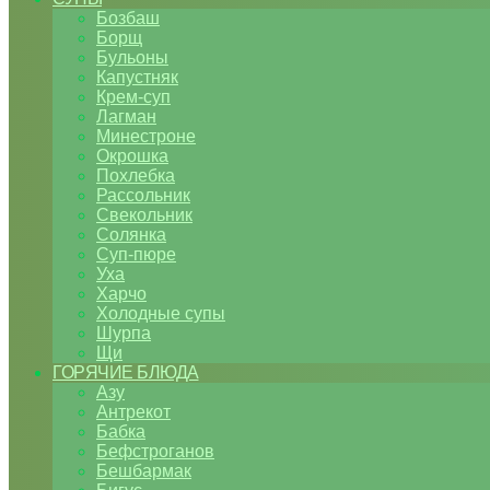
Бозбаш
Борщ
Бульоны
Капустняк
Крем-суп
Лагман
Минестроне
Окрошка
Похлебка
Рассольник
Свекольник
Солянка
Суп-пюре
Уха
Харчо
Холодные супы
Шурпа
Щи
ГОРЯЧИЕ БЛЮДА
Азу
Антрекот
Бабка
Бефстроганов
Бешбармак