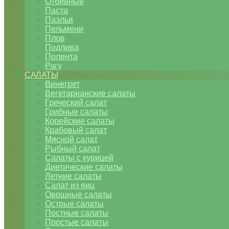
Отбивные
Паста
Паэлья
Пельмени
Плов
Подлива
Полента
Рагу
САЛАТЫ
Винегрет
Вегетарианские салаты
Греческий салат
Грибные салаты
Корейские салаты
Крабовый салат
Мясной салат
Рыбный салат
Салаты с курицей
Диетические салаты
Летние салаты
Салат из яиц
Овощные салаты
Острые салаты
Постные салаты
Простые салаты