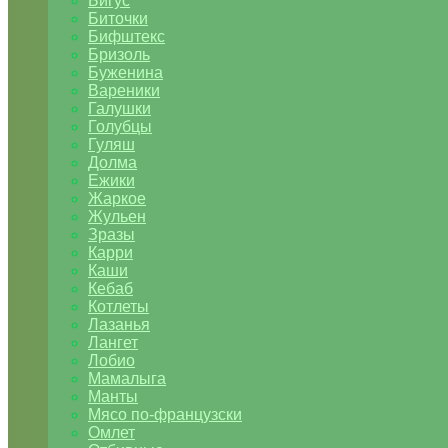
Бигус
Биточки
Бифштекс
Бризоль
Буженина
Вареники
Галушки
Голубцы
Гуляш
Долма
Ежики
Жаркое
Жульен
Зразы
Карри
Каши
Кебаб
Котлеты
Лазанья
Лангет
Лобио
Мамалыга
Манты
Мясо по-французски
Омлет