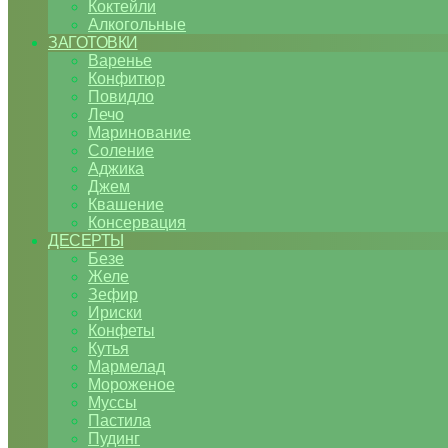
Коктейли
Алкогольные
ЗАГОТОВКИ
Варенье
Конфитюр
Повидло
Лечо
Маринование
Соление
Аджика
Джем
Квашение
Консервация
ДЕСЕРТЫ
Безе
Желе
Зефир
Ириски
Конфеты
Кутья
Мармелад
Мороженое
Муссы
Пастила
Пудинг