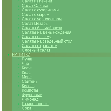
Салат из печени
Салат Оливье
Салат с сухариками
Салат с сыром
Салат с черносливом
Салат Цезарь
Салаты без майонеза
Салаты на День Рождения
Салаты на зиму
Салаты на свадебный стол
Салаты с гранатом
Слоеный салат
НАПИТКИ
Пунш
Чай
Кофе
Квас
Морс
Сбитень
Кисель
Компоты
Фруктовые
Лимонад
Газированные
Соки