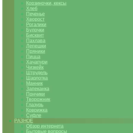
Корзиночки, кексы
Хлеб
Печенье
Хворост
Рогалики
Булочки
Бисквит
Пахлава
Лепешки
Пряники
Пицца
Хачапури
Чизкейк
Штрудель
Шарлотка
Манник
Запеканка
Пончики
Творожник
Глазурь
Коврижка
Суфле
РАЗНОЕ
Обзор интернета
Бытовые вопросы