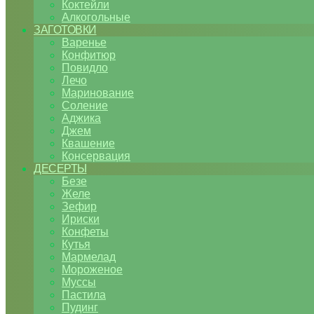
Коктейли
Алкогольные
ЗАГОТОВКИ
Варенье
Конфитюр
Повидло
Лечо
Маринование
Соление
Аджика
Джем
Квашение
Консервация
ДЕСЕРТЫ
Безе
Желе
Зефир
Ириски
Конфеты
Кутья
Мармелад
Мороженое
Муссы
Пастила
Пудинг