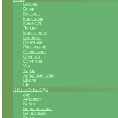
Бозбаш
Борщ
Бульоны
Капустняк
Крем-суп
Лагман
Минестроне
Окрошка
Похлебка
Рассольник
Свекольник
Солянка
Суп-пюре
Уха
Харчо
Холодные супы
Шурпа
Щи
ГОРЯЧИЕ БЛЮДА
Азу
Антрекот
Бабка
Бефстроганов
Бешбармак