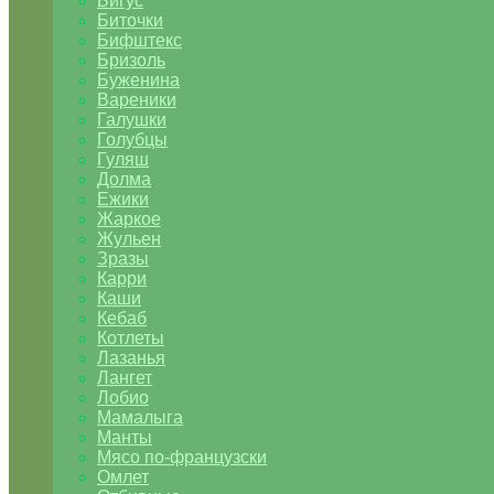
Бигус
Биточки
Бифштекс
Бризоль
Буженина
Вареники
Галушки
Голубцы
Гуляш
Долма
Ежики
Жаркое
Жульен
Зразы
Карри
Каши
Кебаб
Котлеты
Лазанья
Лангет
Лобио
Мамалыга
Манты
Мясо по-французски
Омлет