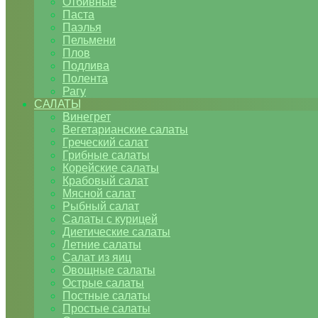
Отбивные
Паста
Паэлья
Пельмени
Плов
Подлива
Полента
Рагу
САЛАТЫ
Винегрет
Вегетарианские салаты
Греческий салат
Грибные салаты
Корейские салаты
Крабовый салат
Мясной салат
Рыбный салат
Салаты с курицей
Диетические салаты
Летние салаты
Салат из яиц
Овощные салаты
Острые салаты
Постные салаты
Простые салаты