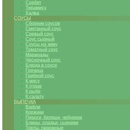
Сорбет
Тирамису
Халва
СОУСЫ
Сборник соусов
Сметанный соус
Соевый соус
Соус сырный
Соусы на зиму
Томатный соус
Маринады
Чесночный соус
Блюда в соусе
Горчица
Грибной соус
К мясу
К птице
К рыбе
К салату
ВЫПЕЧКА
Вафли
Коржики
Пироги, беляши, чебуреки
Блины, оладьи, сырники
Торты, пирожные