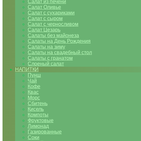
Салат из печени
Салат Оливье
Салат с сухариками
Салат с сыром
Салат с черносливом
Салат Цезарь
Салаты без майонеза
Салаты на День Рождения
Салаты на зиму
Салаты на свадебный стол
Салаты с гранатом
Слоеный салат
НАПИТКИ
Пунш
Чай
Кофе
Квас
Морс
Сбитень
Кисель
Компоты
Фруктовые
Лимонад
Газированные
Соки