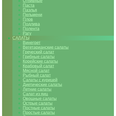
Отбивные
Паста
Паэлья
Пельмени
Плов
Подлива
Полента
Рагу
САЛАТЫ
Винегрет
Вегетарианские салаты
Греческий салат
Грибные салаты
Корейские салаты
Крабовый салат
Мясной салат
Рыбный салат
Салаты с курицей
Диетические салаты
Летние салаты
Салат из яиц
Овощные салаты
Острые салаты
Постные салаты
Простые салаты