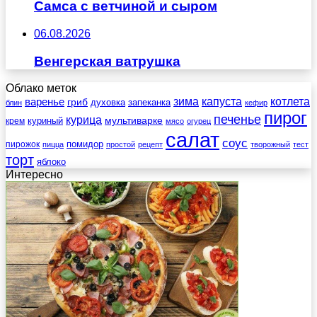
Самса с ветчиной и сыром
06.08.2026
Венгерская ватрушка
Облако меток
зима
котлета
варенье
капуста
гриб
духовка
запеканка
блин
кефир
пирог
печенье
курица
мультиварке
куриный
крем
мясо
огурец
салат
соус
помидор
пирожок
пицца
простой
рецепт
творожный
тест
торт
яблоко
Интересно