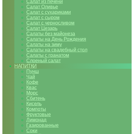
Салат из печени
Салат Оливье
Салат с сухариками
Салат с сыром
Салат с черносливом
Салат Цезарь
Салаты без майонеза
Салаты на День Рождения
Салаты на зиму
Салаты на свадебный стол
Салаты с гранатом
Слоеный салат
НАПИТКИ
Пунш
Чай
Кофе
Квас
Морс
Сбитень
Кисель
Компоты
Фруктовые
Лимонад
Газированные
Соки