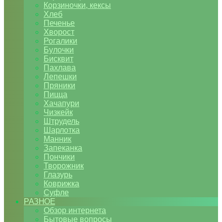
Корзиночки, кексы
Хлеб
Печенье
Хворост
Рогалики
Булочки
Бисквит
Пахлава
Лепешки
Пряники
Пицца
Хачапури
Чизкейк
Штрудель
Шарлотка
Манник
Запеканка
Пончики
Творожник
Глазурь
Коврижка
Суфле
РАЗНОЕ
Обзор интернета
Бытовые вопросы