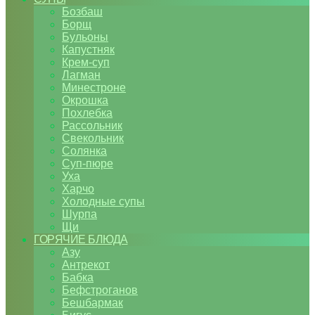
Бозбаш
Борщ
Бульоны
Капустняк
Крем-суп
Лагман
Минестроне
Окрошка
Похлебка
Рассольник
Свекольник
Солянка
Суп-пюре
Уха
Харчо
Холодные супы
Шурпа
Щи
ГОРЯЧИЕ БЛЮДА
Азу
Антрекот
Бабка
Бефстроганов
Бешбармак