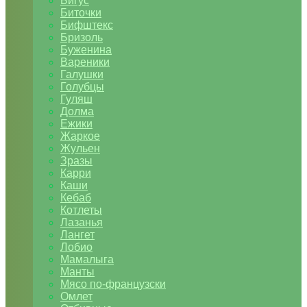
Бигус
Биточки
Бифштекс
Бризоль
Буженина
Вареники
Галушки
Голубцы
Гуляш
Долма
Ежики
Жаркое
Жульен
Зразы
Карри
Каши
Кебаб
Котлеты
Лазанья
Лангет
Лобио
Мамалыга
Манты
Мясо по-французски
Омлет