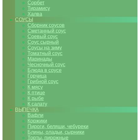
Сорбет
Тирамису
Халва
СОУСЫ
Сборник соусов
Сметанный соус
Соевый соус
Соус сырный
Соусы на зиму
Томатный соус
Маринады
Чесночный соус
Блюда в соусе
Горчица
Грибной соус
К мясу
К птице
К рыбе
К салату
ВЫПЕЧКА
Вафли
Коржики
Пироги, беляши, чебуреки
Блины, оладьи, сырники
Торты, пирожные