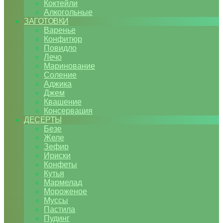
Коктейли
Алкогольные
ЗАГОТОВКИ
Варенье
Конфитюр
Повидло
Лечо
Маринование
Соление
Аджика
Джем
Квашение
Консервация
ДЕСЕРТЫ
Безе
Желе
Зефир
Ириски
Конфеты
Кутья
Мармелад
Мороженое
Муссы
Пастила
Пудинг