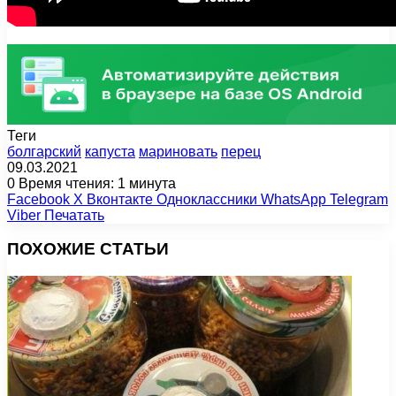
Теги
болгарский
капуста
мариновать
перец
09.03.2021
0
Время чтения: 1 минута
Facebook
X
Вконтакте
Одноклассники
WhatsApp
Telegram
Viber
Печатать
ПОХОЖИЕ СТАТЬИ