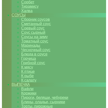
Сорбет
Тирамису
Халва
СОУСЫ
Сборник соусов
Сметанный соус
Соевый соус
Соус сырный
Соусы на зиму
Томатный соус
Маринады
Чесночный соус
Блюда в соусе
Горчица
Грибной соус
К мясу
К птице
К рыбе
К салату
ВЫПЕЧКА
Вафли
Коржики
Пироги, беляши, чебуреки
Блины, оладьи, сырники
Торты, пирожные