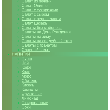
Салат из печени
Салат Оливье
Салат с сухариками
Салат с сыром
Салат с черносливом
Салат Цезарь
Салаты без майонеза
Салаты на День Рождения
Салаты на зиму
Салаты на свадебный стол
Салаты с гранатом
Слоеный салат
НАПИТКИ
Пунш
Чай
Кофе
Квас
Морс
Сбитень
Кисель
Компоты
Фруктовые
Лимонад
Газированные
Соки