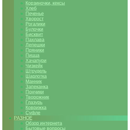
Корзиночки, кексы
Хлеб
Печенье
Хворост
Рогалики
Булочки
Бисквит
Пахлава
Лепешки
Пряники
Пицца
Хачапури
Чизкейк
Штрудель
Шарлотка
Манник
Запеканка
Пончики
Творожник
Глазурь
Коврижка
Суфле
РАЗНОЕ
Обзор интернета
Бытовые вопросы