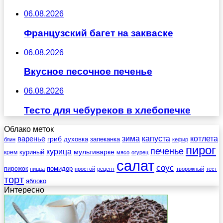
06.08.2026
Французский багет на закваске
06.08.2026
Вкусное песочное печенье
06.08.2026
Тесто для чебуреков в хлебопечке
Облако меток
зима
котлета
варенье
капуста
гриб
духовка
запеканка
блин
кефир
пирог
печенье
курица
мультиварке
куриный
крем
мясо
огурец
салат
соус
помидор
пирожок
пицца
простой
рецепт
творожный
тест
торт
яблоко
Интересно