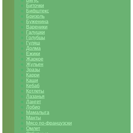
Бигус
Биточки
Бифштекс
Бризоль
Буженина
Вареники
Галушки
Голубцы
Гуляш
Долма
Ежики
Жаркое
Жульен
Зразы
Карри
Каши
Кебаб
Котлеты
Лазанья
Лангет
Лобио
Мамалыга
Манты
Мясо по-французски
Омлет