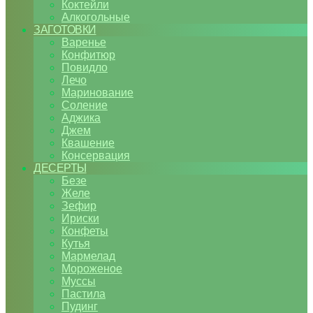
Коктейли
Алкогольные
ЗАГОТОВКИ
Варенье
Конфитюр
Повидло
Лечо
Маринование
Соление
Аджика
Джем
Квашение
Консервация
ДЕСЕРТЫ
Безе
Желе
Зефир
Ириски
Конфеты
Кутья
Мармелад
Мороженое
Муссы
Пастила
Пудинг