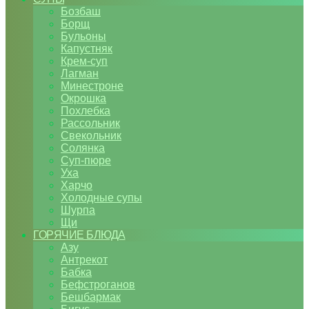
Бозбаш
Борщ
Бульоны
Капустняк
Крем-суп
Лагман
Минестроне
Окрошка
Похлебка
Рассольник
Свекольник
Солянка
Суп-пюре
Уха
Харчо
Холодные супы
Шурпа
Щи
ГОРЯЧИЕ БЛЮДА
Азу
Антрекот
Бабка
Бефстроганов
Бешбармак