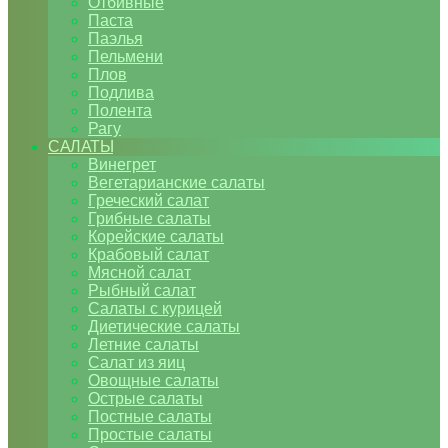
Отбивные
Паста
Паэлья
Пельмени
Плов
Подлива
Полента
Рагу
САЛАТЫ
Винегрет
Вегетарианские салаты
Греческий салат
Грибные салаты
Корейские салаты
Крабовый салат
Мясной салат
Рыбный салат
Салаты с курицей
Диетические салаты
Летние салаты
Салат из яиц
Овощные салаты
Острые салаты
Постные салаты
Простые салаты