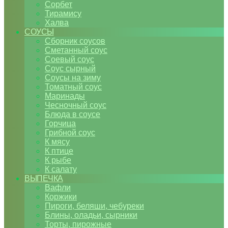
Сорбет
Тирамису
Халва
СОУСЫ
Сборник соусов
Сметанный соус
Соевый соус
Соус сырный
Соусы на зиму
Томатный соус
Маринады
Чесночный соус
Блюда в соусе
Горчица
Грибной соус
К мясу
К птице
К рыбе
К салату
ВЫПЕЧКА
Вафли
Коржики
Пироги, беляши, чебуреки
Блины, оладьи, сырники
Торты, пирожные