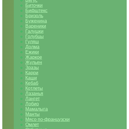
Бигус
Биточки
Бифштекс
Бризоль
Буженина
Вареники
Галушки
Голубцы
Гуляш
Долма
Ежики
Жаркое
Жульен
Зразы
Карри
Каши
Кебаб
Котлеты
Лазанья
Лангет
Лобио
Мамалыга
Манты
Мясо по-французски
Омлет