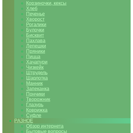
Корзиночки, кексы
Хлеб
Печенье
Хворост
Рогалики
Булочки
Бисквит
Пахлава
Лепешки
Пряники
Пицца
Хачапури
Чизкейк
Штрудель
Шарлотка
Манник
Запеканка
Пончики
Творожник
Глазурь
Коврижка
Суфле
РАЗНОЕ
Обзор интернета
Бытовые вопросы