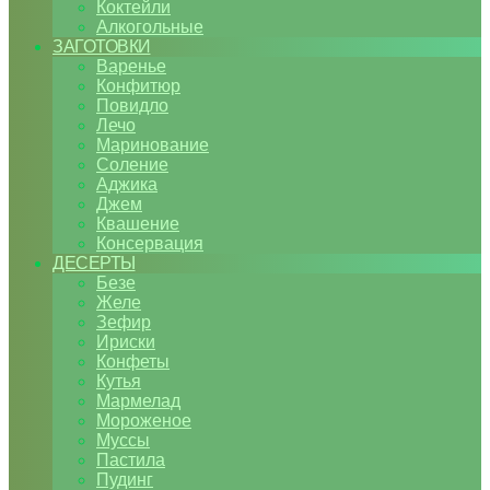
Коктейли
Алкогольные
ЗАГОТОВКИ
Варенье
Конфитюр
Повидло
Лечо
Маринование
Соление
Аджика
Джем
Квашение
Консервация
ДЕСЕРТЫ
Безе
Желе
Зефир
Ириски
Конфеты
Кутья
Мармелад
Мороженое
Муссы
Пастила
Пудинг