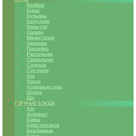
Бозбаш
Борщ
Бульоны
Капустняк
Крем-суп
Лагман
Минестроне
Окрошка
Похлебка
Рассольник
Свекольник
Солянка
Суп-пюре
Уха
Харчо
Холодные супы
Шурпа
Щи
ГОРЯЧИЕ БЛЮДА
Азу
Антрекот
Бабка
Бефстроганов
Бешбармак