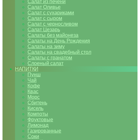
Салат из печени
Салат Оливье
Салат с сухариками
Салат с сыром
Салат с черносливом
Салат Цезарь
Салаты без майонеза
Салаты на День Рождения
Салаты на зиму
Салаты на свадебный стол
Салаты с гранатом
Слоеный салат
НАПИТКИ
Пунш
Чай
Кофе
Квас
Морс
Сбитень
Кисель
Компоты
Фруктовые
Лимонад
Газированные
Соки