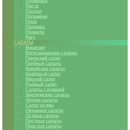
Отбивные
Паста
Паэлья
Пельмени
Плов
Подлива
Полента
Рагу
САЛАТЫ
Винегрет
Вегетарианские салаты
Греческий салат
Грибные салаты
Корейские салаты
Крабовый салат
Мясной салат
Рыбный салат
Салаты с курицей
Диетические салаты
Летние салаты
Салат из яиц
Овощные салаты
Острые салаты
Постные салаты
Простые салаты