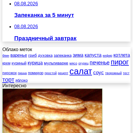
08.08.2026
Запеканка за 5 минут
08.08.2026
Праздничный завтрак
Облако меток
зима
котлета
варенье
капуста
гриб
духовка
запеканка
блин
кефир
пирог
печенье
курица
мультиварке
куриный
крем
мясо
огурец
салат
соус
помидор
пирожок
пицца
простой
рецепт
творожный
тест
торт
яблоко
Интересно