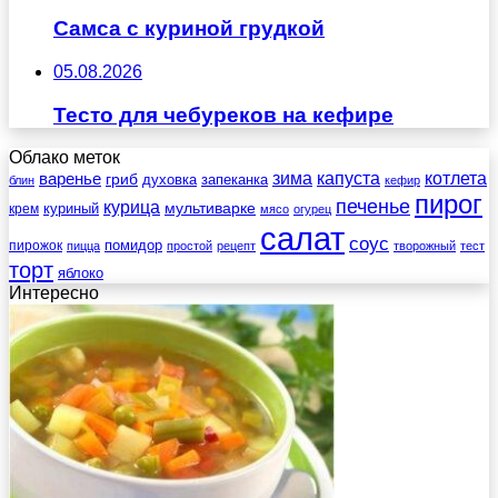
Самса с куриной грудкой
05.08.2026
Тесто для чебуреков на кефире
Облако меток
зима
котлета
варенье
капуста
гриб
духовка
запеканка
блин
кефир
пирог
печенье
курица
мультиварке
куриный
крем
мясо
огурец
салат
соус
помидор
пирожок
пицца
простой
рецепт
творожный
тест
торт
яблоко
Интересно