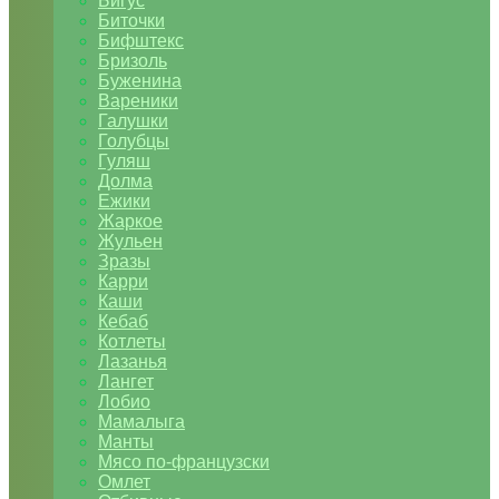
Бигус
Биточки
Бифштекс
Бризоль
Буженина
Вареники
Галушки
Голубцы
Гуляш
Долма
Ежики
Жаркое
Жульен
Зразы
Карри
Каши
Кебаб
Котлеты
Лазанья
Лангет
Лобио
Мамалыга
Манты
Мясо по-французски
Омлет