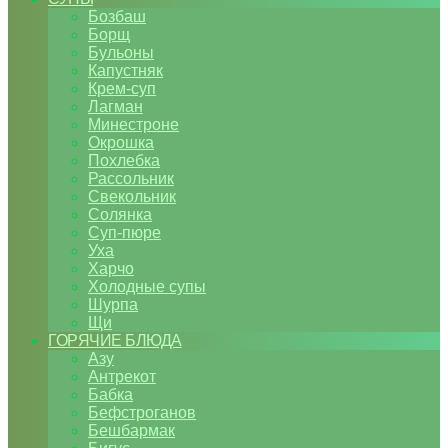
Бозбаш
Борщ
Бульоны
Капустняк
Крем-суп
Лагман
Минестроне
Окрошка
Похлебка
Рассольник
Свекольник
Солянка
Суп-пюре
Уха
Харчо
Холодные супы
Шурпа
Щи
ГОРЯЧИЕ БЛЮДА
Азу
Антрекот
Бабка
Бефстроганов
Бешбармак