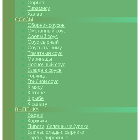
Сорбет
Тирамису
Халва
СОУСЫ
Сборник соусов
Сметанный соус
Соевый соус
Соус сырный
Соусы на зиму
Томатный соус
Маринады
Чесночный соус
Блюда в соусе
Горчица
Грибной соус
К мясу
К птице
К рыбе
К салату
ВЫПЕЧКА
Вафли
Коржики
Пироги, беляши, чебуреки
Блины, оладьи, сырники
Торты, пирожные