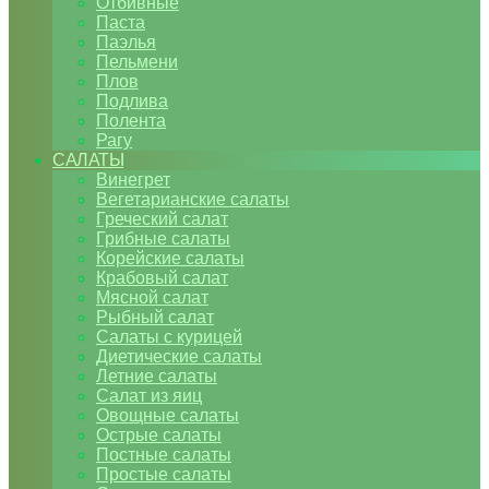
Отбивные
Паста
Паэлья
Пельмени
Плов
Подлива
Полента
Рагу
САЛАТЫ
Винегрет
Вегетарианские салаты
Греческий салат
Грибные салаты
Корейские салаты
Крабовый салат
Мясной салат
Рыбный салат
Салаты с курицей
Диетические салаты
Летние салаты
Салат из яиц
Овощные салаты
Острые салаты
Постные салаты
Простые салаты