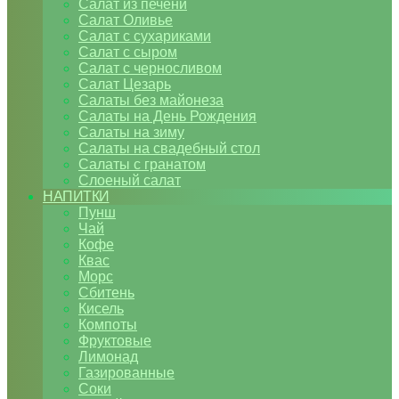
Салат из печени
Салат Оливье
Салат с сухариками
Салат с сыром
Салат с черносливом
Салат Цезарь
Салаты без майонеза
Салаты на День Рождения
Салаты на зиму
Салаты на свадебный стол
Салаты с гранатом
Слоеный салат
НАПИТКИ
Пунш
Чай
Кофе
Квас
Морс
Сбитень
Кисель
Компоты
Фруктовые
Лимонад
Газированные
Соки