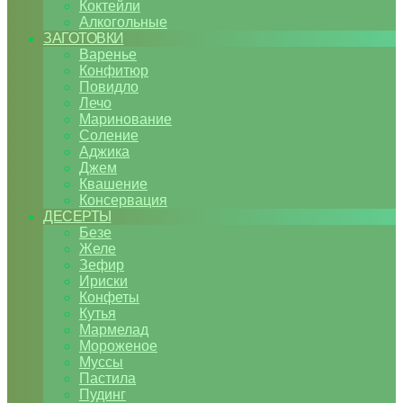
Коктейли
Алкогольные
ЗАГОТОВКИ
Варенье
Конфитюр
Повидло
Лечо
Маринование
Соление
Аджика
Джем
Квашение
Консервация
ДЕСЕРТЫ
Безе
Желе
Зефир
Ириски
Конфеты
Кутья
Мармелад
Мороженое
Муссы
Пастила
Пудинг