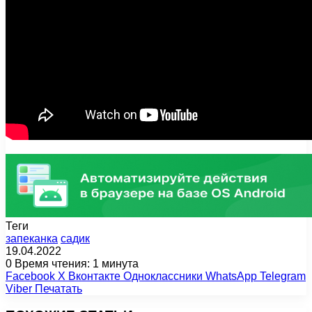
Теги
запеканка
садик
19.04.2022
0
Время чтения: 1 минута
Facebook
X
Вконтакте
Одноклассники
WhatsApp
Telegram
Viber
Печатать