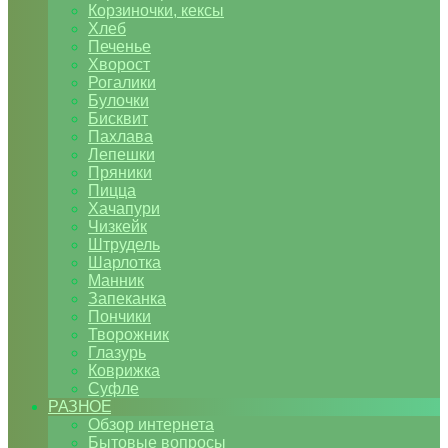
Корзиночки, кексы
Хлеб
Печенье
Хворост
Рогалики
Булочки
Бисквит
Пахлава
Лепешки
Пряники
Пицца
Хачапури
Чизкейк
Штрудель
Шарлотка
Манник
Запеканка
Пончики
Творожник
Глазурь
Коврижка
Суфле
РАЗНОЕ
Обзор интернета
Бытовые вопросы