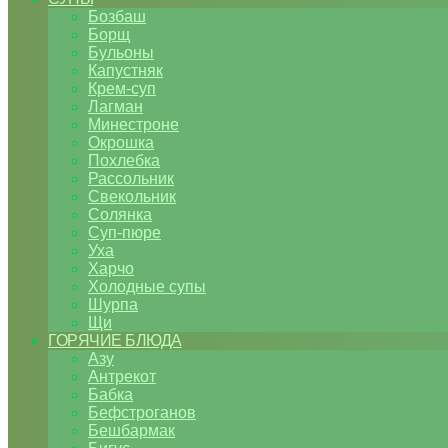
Бозбаш
Борщ
Бульоны
Капустняк
Крем-суп
Лагман
Минестроне
Окрошка
Похлебка
Рассольник
Свекольник
Солянка
Суп-пюре
Уха
Харчо
Холодные супы
Шурпа
Щи
ГОРЯЧИЕ БЛЮДА
Азу
Антрекот
Бабка
Бефстроганов
Бешбармак