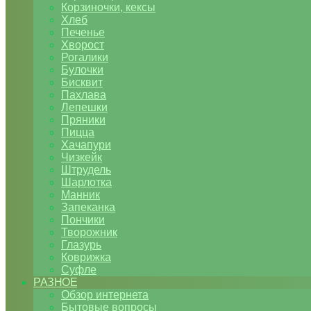
Корзиночки, кексы
Хлеб
Печенье
Хворост
Рогалики
Булочки
Бисквит
Пахлава
Лепешки
Пряники
Пицца
Хачапури
Чизкейк
Штрудель
Шарлотка
Манник
Запеканка
Пончики
Творожник
Глазурь
Коврижка
Суфле
РАЗНОЕ
Обзор интернета
Бытовые вопросы