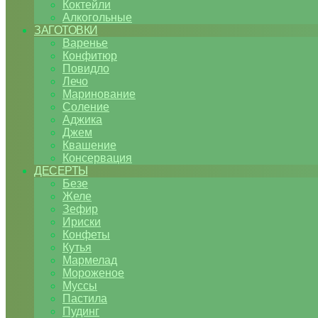
Коктейли
Алкогольные
ЗАГОТОВКИ
Варенье
Конфитюр
Повидло
Лечо
Маринование
Соление
Аджика
Джем
Квашение
Консервация
ДЕСЕРТЫ
Безе
Желе
Зефир
Ириски
Конфеты
Кутья
Мармелад
Мороженое
Муссы
Пастила
Пудинг