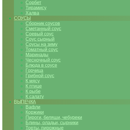
Сорбет
Тирамису
Халва
СОУСЫ
Сборник соусов
Сметанный соус
Соевый соус
Соус сырный
Соусы на зиму
Томатный соус
Маринады
Чесночный соус
Блюда в соусе
Горчица
Грибной соус
К мясу
К птице
К рыбе
К салату
ВЫПЕЧКА
Вафли
Коржики
Пироги, беляши, чебуреки
Блины, оладьи, сырники
Торты, пирожные