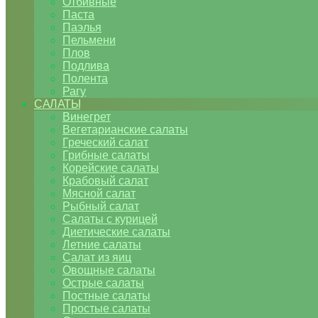
Отбивные
Паста
Паэлья
Пельмени
Плов
Подлива
Полента
Рагу
САЛАТЫ
Винегрет
Вегетарианские салаты
Греческий салат
Грибные салаты
Корейские салаты
Крабовый салат
Мясной салат
Рыбный салат
Салаты с курицей
Диетические салаты
Летние салаты
Салат из яиц
Овощные салаты
Острые салаты
Постные салаты
Простые салаты