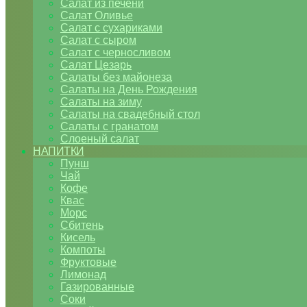
Салат из печени
Салат Оливье
Салат с сухариками
Салат с сыром
Салат с черносливом
Салат Цезарь
Салаты без майонеза
Салаты на День Рождения
Салаты на зиму
Салаты на свадебный стол
Салаты с гранатом
Слоеный салат
НАПИТКИ
Пунш
Чай
Кофе
Квас
Морс
Сбитень
Кисель
Компоты
Фруктовые
Лимонад
Газированные
Соки