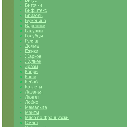
Бигус
Биточки
Бифштекс
Бризоль
Буженина
Вареники
Галушки
Голубцы
Гуляш
Долма
Ежики
Жаркое
Жульен
Зразы
Карри
Каши
Кебаб
Котлеты
Лазанья
Лангет
Лобио
Мамалыга
Манты
Мясо по-французски
Омлет