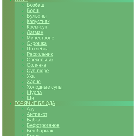
Бозбаш
Борщ
Бульоны
Капустняк
Крем-суп
Лагман
Минестроне
Окрошка
Похлебка
Рассольник
Свекольник
Солянка
Суп-пюре
Уха
Харчо
Холодные супы
Шурпа
Щи
ГОРЯЧИЕ БЛЮДА
Азу
Антрекот
Бабка
Бефстроганов
Бешбармак