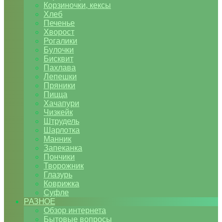
Корзиночки, кексы
Хлеб
Печенье
Хворост
Рогалики
Булочки
Бисквит
Пахлава
Лепешки
Пряники
Пицца
Хачапури
Чизкейк
Штрудель
Шарлотка
Манник
Запеканка
Пончики
Творожник
Глазурь
Коврижка
Суфле
РАЗНОЕ
Обзор интернета
Бытовые вопросы