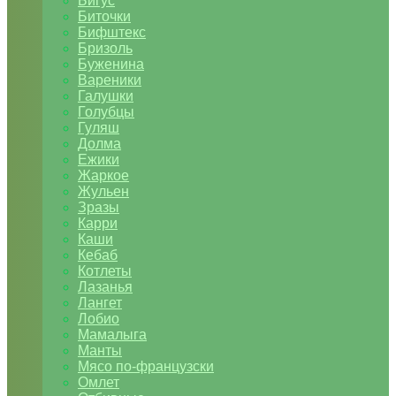
Бигус
Биточки
Бифштекс
Бризоль
Буженина
Вареники
Галушки
Голубцы
Гуляш
Долма
Ежики
Жаркое
Жульен
Зразы
Карри
Каши
Кебаб
Котлеты
Лазанья
Лангет
Лобио
Мамалыга
Манты
Мясо по-французски
Омлет