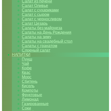
Салат из печени
Салат Оливье
Салат с сухариками
Салат с сыром
Салат с черносливом
Салат Цезарь
Салаты без майонеза
Салаты на День Рождения
Салаты на зиму
Салаты на свадебный стол
Салаты с гранатом
Слоеный салат
НАПИТКИ
Пунш
Чай
Кофе
Квас
Морс
Сбитень
Кисель
Компоты
Фруктовые
Лимонад
Газированные
Соки