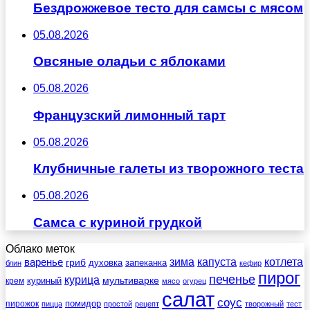
Бездрожжевое тесто для самсы с мясом
05.08.2026
Овсяные оладьи с яблоками
05.08.2026
Французский лимонный тарт
05.08.2026
Клубничные галеты из творожного теста
05.08.2026
Самса с куриной грудкой
Облако меток
зима
котлета
варенье
капуста
гриб
духовка
запеканка
блин
кефир
пирог
печенье
курица
мультиварке
куриный
крем
мясо
огурец
салат
соус
помидор
пирожок
пицца
простой
рецепт
творожный
тест