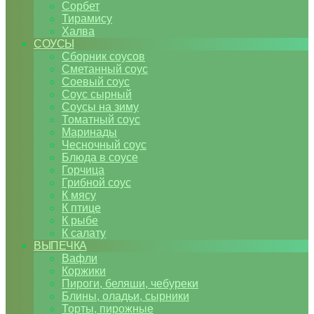
Сорбет
Тирамису
Халва
СОУСЫ
Сборник соусов
Сметанный соус
Соевый соус
Соус сырный
Соусы на зиму
Томатный соус
Маринады
Чесночный соус
Блюда в соусе
Горчица
Грибной соус
К мясу
К птице
К рыбе
К салату
ВЫПЕЧКА
Вафли
Коржики
Пироги, беляши, чебуреки
Блины, оладьи, сырники
Торты, пирожные