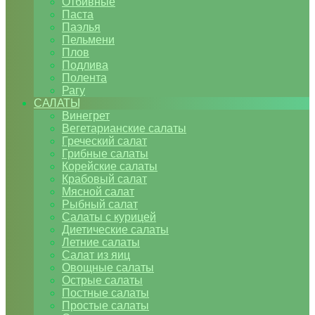
Отбивные
Паста
Паэлья
Пельмени
Плов
Подлива
Полента
Рагу
САЛАТЫ
Винегрет
Вегетарианские салаты
Греческий салат
Грибные салаты
Корейские салаты
Крабовый салат
Мясной салат
Рыбный салат
Салаты с курицей
Диетические салаты
Летние салаты
Салат из яиц
Овощные салаты
Острые салаты
Постные салаты
Простые салаты