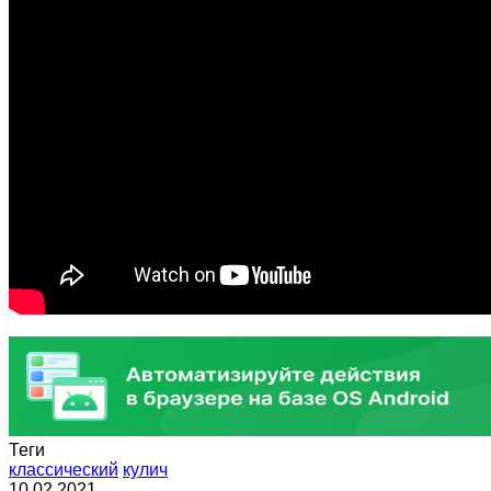
Теги
классический
кулич
10.02.2021