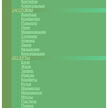
Коктейли
Алкогольные
ЗАГОТОВКИ
Варенье
Конфитюр
Повидло
Лечо
Маринование
Соление
Аджика
Джем
Квашение
Консервация
ДЕСЕРТЫ
Безе
Желе
Зефир
Ириски
Конфеты
Кутья
Мармелад
Мороженое
Муссы
Пастила
Пудинг