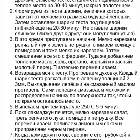
тёплое место на 30-40 минут, накрыв полотенцем.
Формируем из теста шарики, величина которых
зависит от желаемого размера будущей лепешки.
Затем оставляем шарики теста под пищевой
плёнкой ещё на 20-30 минут. Не ставьте шарики
слишком близко друг к другу: они могут слипнуться).
В это время приступаем к начинке. Мелко нарезаем
репчатый лук и зелень петрушки, снимаем кожицу с
помидоров и тоже мелко их нарезаем. Затем
смешиваем все это с фаршем. Туда же добавляем
топлёное масло, соль, орегано, черный и красный
молотый перец. Тщательно перемешиваем.
Возвращаемся к тесту. Прогреваем духовку. Каждый
шарик теста раскатываем в лепешку толщиной 2-
3мм. Выкладываем лепёшки на смазанный маслом
противень. Сами лепешки смазываем молоком и
распределяем начинку по поверхности так, чтобы
по краям оставалось место.
Выпекаем при температуре 250 С 5-6 минут.
Пока лахмаджун печется, мелко нарезаем салат,
треть репчатого лука, помидор и петрушку. Все
перемешиваем, поливаем лимонным соком и
приправляем черным перцем.
Когда лахмаджун готов, сверните его трубочкой и