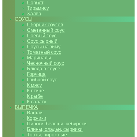
Сорбет
Тирамису
Халва
СОУСЫ
Сборник соусов
Сметанный соус
Соевый соус
Соус сырный
Соусы на зиму
Томатный соус
Маринады
Чесночный соус
Блюда в соусе
Горчица
Грибной соус
К мясу
К птице
К рыбе
К салату
ВЫПЕЧКА
Вафли
Коржики
Пироги, беляши, чебуреки
Блины, оладьи, сырники
Торты, пирожные