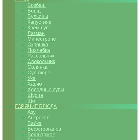
Бозбаш
Борщ
Бульоны
Капустняк
Крем-суп
Лагман
Минестроне
Окрошка
Похлебка
Рассольник
Свекольник
Солянка
Суп-пюре
Уха
Харчо
Холодные супы
Шурпа
Щи
ГОРЯЧИЕ БЛЮДА
Азу
Антрекот
Бабка
Бефстроганов
Бешбармак