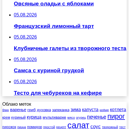
Овсяные оладьи с яблоками
05.08.2026
Французский лимонный тарт
05.08.2026
Клубничные галеты из творожного теста
05.08.2026
Самса с куриной грудкой
05.08.2026
Тесто для чебуреков на кефире
Облако меток
зима
котлета
варенье
капуста
гриб
духовка
запеканка
блин
кефир
пирог
печенье
курица
мультиварке
куриный
крем
мясо
огурец
салат
соус
помидор
пирожок
пицца
простой
рецепт
творожный
тест