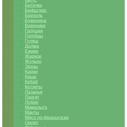
Бигус
Биточки
Бифштекс
Бризоль
Буженина
Вареники
Галушки
Голубцы
Гуляш
Долма
Ежики
Жаркое
Жульен
Зразы
Карри
Каши
Кебаб
Котлеты
Лазанья
Лангет
Лобио
Мамалыга
Манты
Мясо по-французски
Омлет