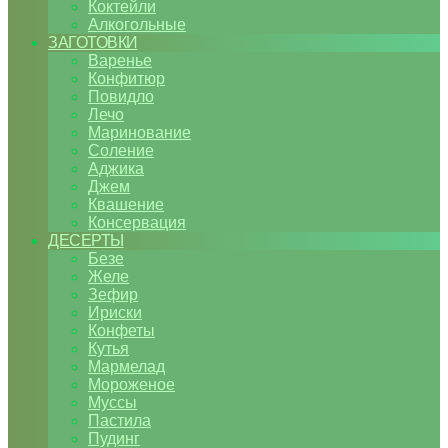
Коктейли
Алкогольные
ЗАГОТОВКИ
Варенье
Конфитюр
Повидло
Лечо
Маринование
Соление
Аджика
Джем
Квашение
Консервация
ДЕСЕРТЫ
Безе
Желе
Зефир
Ириски
Конфеты
Кутья
Мармелад
Мороженое
Муссы
Пастила
Пудинг