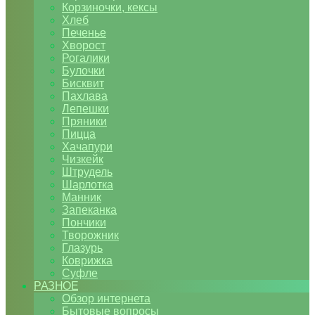
Корзиночки, кексы
Хлеб
Печенье
Хворост
Рогалики
Булочки
Бисквит
Пахлава
Лепешки
Пряники
Пицца
Хачапури
Чизкейк
Штрудель
Шарлотка
Манник
Запеканка
Пончики
Творожник
Глазурь
Коврижка
Суфле
РАЗНОЕ
Обзор интернета
Бытовые вопросы