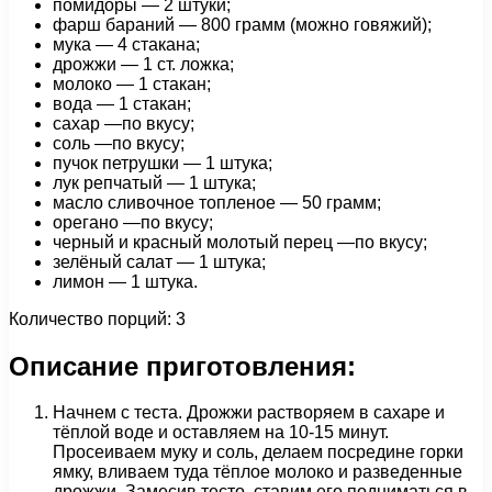
помидоры — 2 штуки;
фарш бараний — 800 грамм (можно говяжий);
мука — 4 стакана;
дрожжи — 1 ст. ложка;
молоко — 1 стакан;
вода — 1 стакан;
сахар —по вкусу;
соль —по вкусу;
пучок петрушки — 1 штука;
лук репчатый — 1 штука;
масло сливочное топленое — 50 грамм;
орегано —по вкусу;
черный и красный молотый перец —по вкусу;
зелёный салат — 1 штука;
лимон — 1 штука.
Количество порций: 3
Описание приготовления:
Начнем с теста. Дрожжи растворяем в сахаре и
тёплой воде и оставляем на 10-15 минут.
Просеиваем муку и соль, делаем посредине горки
ямку, вливаем туда тёплое молоко и разведенные
дрожжи. Замесив тесто, ставим его подниматься в