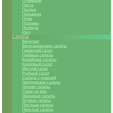
Отбивные
Паста
Паэлья
Пельмени
Плов
Подлива
Полента
Рагу
САЛАТЫ
Винегрет
Вегетарианские салаты
Греческий салат
Грибные салаты
Корейские салаты
Крабовый салат
Мясной салат
Рыбный салат
Салаты с курицей
Диетические салаты
Летние салаты
Салат из яиц
Овощные салаты
Острые салаты
Постные салаты
Простые салаты