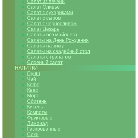
Салат из печени
Салат Оливье
Салат с сухариками
Салат с сыром
Салат с черносливом
Салат Цезарь
Салаты без майонеза
Салаты на День Рождения
Салаты на зиму
Салаты на свадебный стол
Салаты с гранатом
Слоеный салат
НАПИТКИ
Пунш
Чай
Кофе
Квас
Морс
Сбитень
Кисель
Компоты
Фруктовые
Лимонад
Газированные
Соки