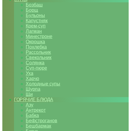
Бозбаш
Борщ
Бульоны
Капустняк
Крем-суп
Лагман
Минестроне
Окрошка
Похлебка
Рассольник
Свекольник
Солянка
Суп-пюре
Уха
Харчо
Холодные супы
Шурпа
Щи
ГОРЯЧИЕ БЛЮДА
Азу
Антрекот
Бабка
Бефстроганов
Бешбармак