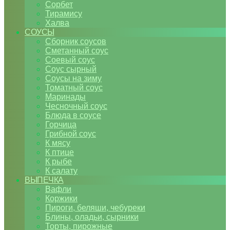
Сорбет
Тирамису
Халва
СОУСЫ
Сборник соусов
Сметанный соус
Соевый соус
Соус сырный
Соусы на зиму
Томатный соус
Маринады
Чесночный соус
Блюда в соусе
Горчица
Грибной соус
К мясу
К птице
К рыбе
К салату
ВЫПЕЧКА
Вафли
Коржики
Пироги, беляши, чебуреки
Блины, оладьи, сырники
Торты, пирожные