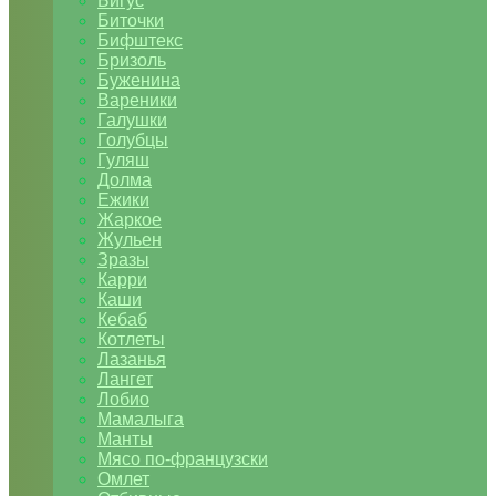
Бигус
Биточки
Бифштекс
Бризоль
Буженина
Вареники
Галушки
Голубцы
Гуляш
Долма
Ежики
Жаркое
Жульен
Зразы
Карри
Каши
Кебаб
Котлеты
Лазанья
Лангет
Лобио
Мамалыга
Манты
Мясо по-французски
Омлет