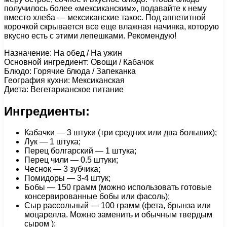
получилось более «мексиканским», подавайте к нему
вместо хлеба — мексиканские такос. Под аппетитной
корочкой скрывается все еще влажная начинка, которую
вкусно есть с этими лепешками. Рекомендую!
Назначение: На обед / На ужин
Основной ингредиент: Овощи / Кабачок
Блюдо: Горячие блюда / Запеканка
География кухни: Мексиканская
Диета: Вегетарианское питание
Ингредиенты:
Кабачки — 3 штуки (три средних или два больших);
Лук — 1 штука;
Перец болгарский — 1 штука;
Перец чили — 0.5 штуки;
Чеснок — 3 зубчика;
Помидоры — 3-4 штук;
Бобы — 150 грамм (можно использовать готовые
консервированные бобы или фасоль);
Сыр рассольный — 100 грамм (фета, брынза или
моцарелла. Можно заменить и обычным твердым
сыром );