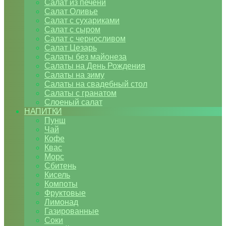
Салат из печени
Салат Оливье
Салат с сухариками
Салат с сыром
Салат с черносливом
Салат Цезарь
Салаты без майонеза
Салаты на День Рождения
Салаты на зиму
Салаты на свадебный стол
Салаты с гранатом
Слоеный салат
НАПИТКИ
Пунш
Чай
Кофе
Квас
Морс
Сбитень
Кисель
Компоты
Фруктовые
Лимонад
Газированные
Соки