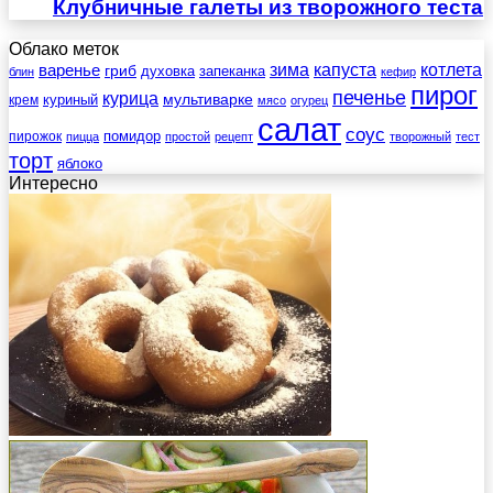
Клубничные галеты из творожного теста
Облако меток
зима
котлета
варенье
капуста
гриб
духовка
запеканка
блин
кефир
пирог
печенье
курица
мультиварке
куриный
крем
мясо
огурец
салат
соус
помидор
пирожок
пицца
простой
рецепт
творожный
тест
торт
яблоко
Интересно