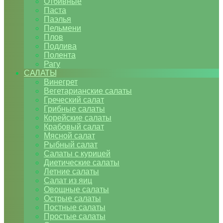
Отбивные
Паста
Паэлья
Пельмени
Плов
Подлива
Полента
Рагу
САЛАТЫ
Винегрет
Вегетарианские салаты
Греческий салат
Грибные салаты
Корейские салаты
Крабовый салат
Мясной салат
Рыбный салат
Салаты с курицей
Диетические салаты
Летние салаты
Салат из яиц
Овощные салаты
Острые салаты
Постные салаты
Простые салаты