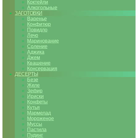
Коктейли
Алкогольные
ЗАГОТОВКИ
Варенье
Конфитюр
Повидло
Лечо
Маринование
Соление
Аджика
Джем
Квашение
Консервация
ДЕСЕРТЫ
Безе
Желе
Зефир
Ириски
Конфеты
Кутья
Мармелад
Мороженое
Муссы
Пастила
Пудинг