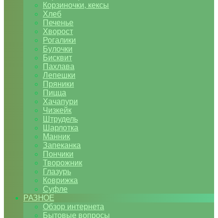
Корзиночки, кексы
Хлеб
Печенье
Хворост
Рогалики
Булочки
Бисквит
Пахлава
Лепешки
Пряники
Пицца
Хачапури
Чизкейк
Штрудель
Шарлотка
Манник
Запеканка
Пончики
Творожник
Глазурь
Коврижка
Суфле
РАЗНОЕ
Обзор интернета
Бытовые вопросы