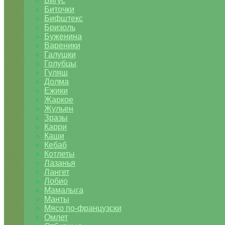
Бигус
Биточки
Бифштекс
Бризоль
Буженина
Вареники
Галушки
Голубцы
Гуляш
Долма
Ежики
Жаркое
Жульен
Зразы
Карри
Каши
Кебаб
Котлеты
Лазанья
Лангет
Лобио
Мамалыга
Манты
Мясо по-французски
Омлет