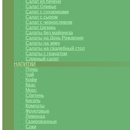
Салат из печени
Салат Оливье
Салат с сухариками
Салат с сыром
Салат с черносливом
Салат Цезарь
Салаты без майонеза
Салаты на День Рождения
Салаты на зиму
Салаты на свадебный стол
Салаты с гранатом
Слоеный салат
НАПИТКИ
Пунш
Чай
Кофе
Квас
Морс
Сбитень
Кисель
Компоты
Фруктовые
Лимонад
Газированные
Соки