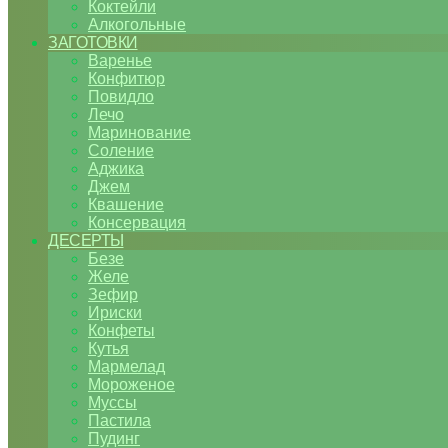
Коктейли
Алкогольные
ЗАГОТОВКИ
Варенье
Конфитюр
Повидло
Лечо
Маринование
Соление
Аджика
Джем
Квашение
Консервация
ДЕСЕРТЫ
Безе
Желе
Зефир
Ириски
Конфеты
Кутья
Мармелад
Мороженое
Муссы
Пастила
Пудинг