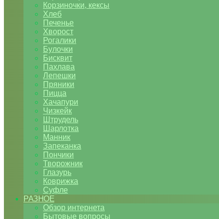
Корзиночки, кексы
Хлеб
Печенье
Хворост
Рогалики
Булочки
Бисквит
Пахлава
Лепешки
Пряники
Пицца
Хачапури
Чизкейк
Штрудель
Шарлотка
Манник
Запеканка
Пончики
Творожник
Глазурь
Коврижка
Суфле
РАЗНОЕ
Обзор интернета
Бытовые вопросы