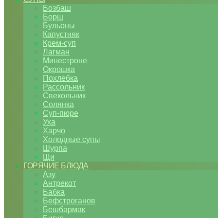
Бозбаш
Борщ
Бульоны
Капустняк
Крем-суп
Лагман
Минестроне
Окрошка
Похлебка
Рассольник
Свекольник
Солянка
Суп-пюре
Уха
Харчо
Холодные супы
Шурпа
Щи
ГОРЯЧИЕ БЛЮДА
Азу
Антрекот
Бабка
Бефстроганов
Бешбармак