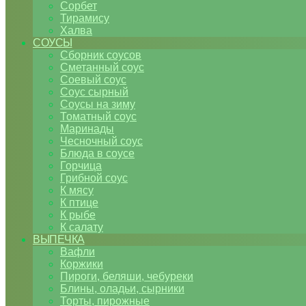
Сорбет
Тирамису
Халва
СОУСЫ
Сборник соусов
Сметанный соус
Соевый соус
Соус сырный
Соусы на зиму
Томатный соус
Маринады
Чесночный соус
Блюда в соусе
Горчица
Грибной соус
К мясу
К птице
К рыбе
К салату
ВЫПЕЧКА
Вафли
Коржики
Пироги, беляши, чебуреки
Блины, оладьи, сырники
Торты, пирожные