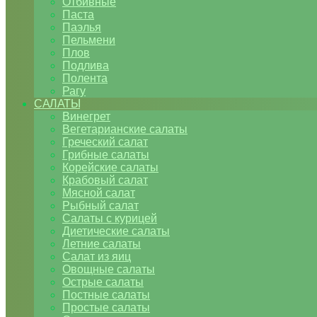
Отбивные
Паста
Паэлья
Пельмени
Плов
Подлива
Полента
Рагу
САЛАТЫ
Винегрет
Вегетарианские салаты
Греческий салат
Грибные салаты
Корейские салаты
Крабовый салат
Мясной салат
Рыбный салат
Салаты с курицей
Диетические салаты
Летние салаты
Салат из яиц
Овощные салаты
Острые салаты
Постные салаты
Простые салаты