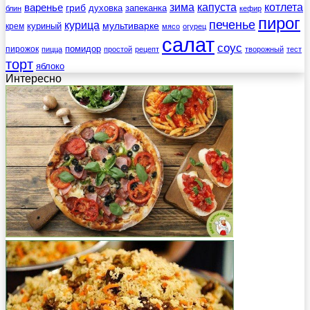
зима
котлета
варенье
капуста
гриб
духовка
запеканка
блин
кефир
пирог
печенье
курица
мультиварке
куриный
крем
мясо
огурец
салат
соус
помидор
пирожок
пицца
простой
рецепт
творожный
тест
торт
яблоко
Интересно