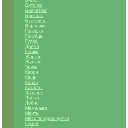
Бигус
Биточки
Бифштекс
Бризоль
Буженина
Вареники
Галушки
Голубцы
Гуляш
Долма
Ежики
Жаркое
Жульен
Зразы
Карри
Каши
Кебаб
Котлеты
Лазанья
Лангет
Лобио
Мамалыга
Манты
Мясо по-французски
Омлет