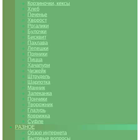
Корзиночки, кексы
Хлеб
Печенье
Хворост
Рогалики
Булочки
Бисквит
Пахлава
Лепешки
Пряники
Пицца
Хачапури
Чизкейк
Штрудель
Шарлотка
Манник
Запеканка
Пончики
Творожник
Глазурь
Коврижка
Суфле
РАЗНОЕ
Обзор интернета
Бытовые вопросы