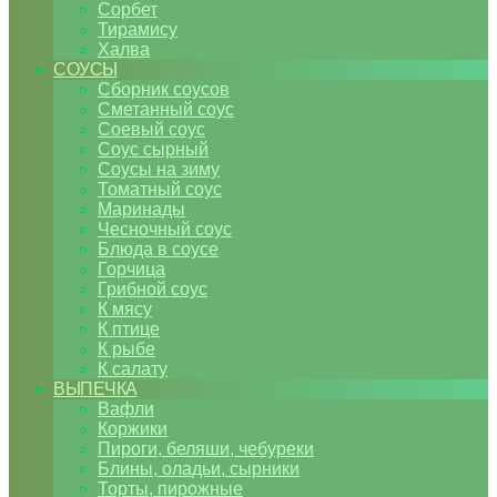
Сорбет
Тирамису
Халва
СОУСЫ
Сборник соусов
Сметанный соус
Соевый соус
Соус сырный
Соусы на зиму
Томатный соус
Маринады
Чесночный соус
Блюда в соусе
Горчица
Грибной соус
К мясу
К птице
К рыбе
К салату
ВЫПЕЧКА
Вафли
Коржики
Пироги, беляши, чебуреки
Блины, оладьи, сырники
Торты, пирожные