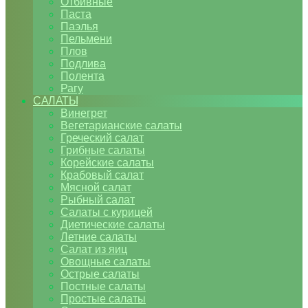
Отбивные
Паста
Паэлья
Пельмени
Плов
Подлива
Полента
Рагу
САЛАТЫ
Винегрет
Вегетарианские салаты
Греческий салат
Грибные салаты
Корейские салаты
Крабовый салат
Мясной салат
Рыбный салат
Салаты с курицей
Диетические салаты
Летние салаты
Салат из яиц
Овощные салаты
Острые салаты
Постные салаты
Простые салаты