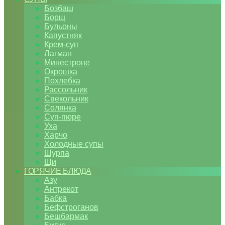
Бозбаш
Борщ
Бульоны
Капустняк
Крем-суп
Лагман
Минестроне
Окрошка
Похлебка
Рассольник
Свекольник
Солянка
Суп-пюре
Уха
Харчо
Холодные супы
Шурпа
Щи
ГОРЯЧИЕ БЛЮДА
Азу
Антрекот
Бабка
Бефстроганов
Бешбармак