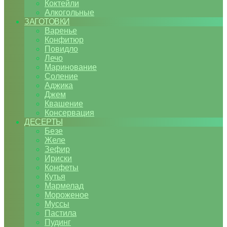
Коктейли
Алкогольные
ЗАГОТОВКИ
Варенье
Конфитюр
Повидло
Лечо
Маринование
Соление
Аджика
Джем
Квашение
Консервация
ДЕСЕРТЫ
Безе
Желе
Зефир
Ириски
Конфеты
Кутья
Мармелад
Мороженое
Муссы
Пастила
Пудинг