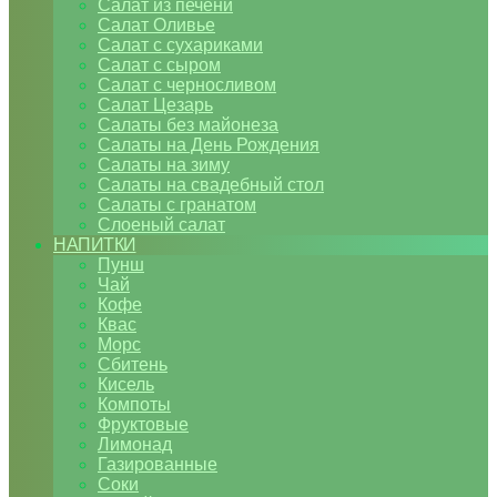
Салат из печени
Салат Оливье
Салат с сухариками
Салат с сыром
Салат с черносливом
Салат Цезарь
Салаты без майонеза
Салаты на День Рождения
Салаты на зиму
Салаты на свадебный стол
Салаты с гранатом
Слоеный салат
НАПИТКИ
Пунш
Чай
Кофе
Квас
Морс
Сбитень
Кисель
Компоты
Фруктовые
Лимонад
Газированные
Соки