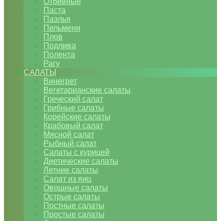
Отбивные
Паста
Паэлья
Пельмени
Плов
Подлива
Полента
Рагу
САЛАТЫ
Винегрет
Вегетарианские салаты
Греческий салат
Грибные салаты
Корейские салаты
Крабовый салат
Мясной салат
Рыбный салат
Салаты с курицей
Диетические салаты
Летние салаты
Салат из яиц
Овощные салаты
Острые салаты
Постные салаты
Простые салаты