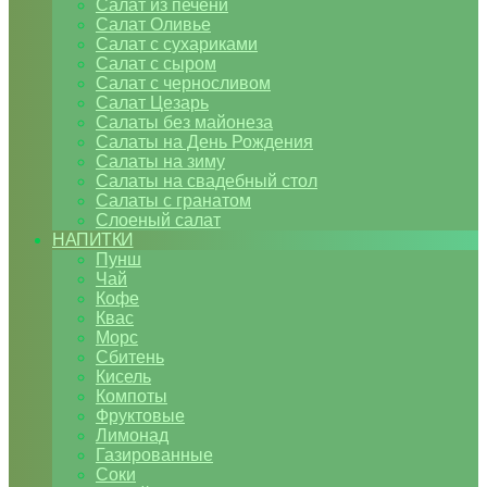
Салат из печени
Салат Оливье
Салат с сухариками
Салат с сыром
Салат с черносливом
Салат Цезарь
Салаты без майонеза
Салаты на День Рождения
Салаты на зиму
Салаты на свадебный стол
Салаты с гранатом
Слоеный салат
НАПИТКИ
Пунш
Чай
Кофе
Квас
Морс
Сбитень
Кисель
Компоты
Фруктовые
Лимонад
Газированные
Соки