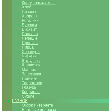
Корзиночки, кексы
Хлеб
Печенье
Хворост
Рогалики
Булочки
Бисквит
Пахлава
Лепешки
Пряники
Пицца
Хачапури
Чизкейк
Штрудель
Шарлотка
Манник
Запеканка
Пончики
Творожник
Глазурь
Коврижка
Суфле
РАЗНОЕ
Обзор интернета
Бытовые вопросы