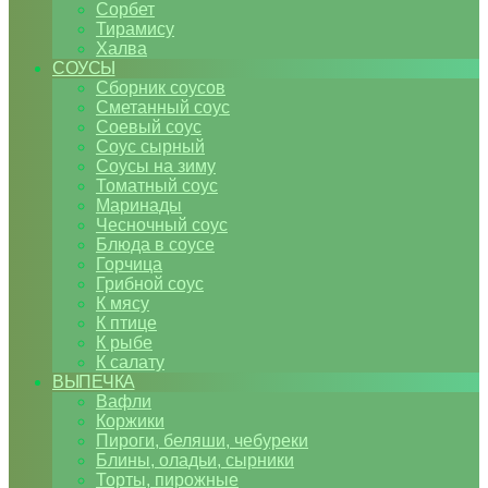
Сорбет
Тирамису
Халва
СОУСЫ
Сборник соусов
Сметанный соус
Соевый соус
Соус сырный
Соусы на зиму
Томатный соус
Маринады
Чесночный соус
Блюда в соусе
Горчица
Грибной соус
К мясу
К птице
К рыбе
К салату
ВЫПЕЧКА
Вафли
Коржики
Пироги, беляши, чебуреки
Блины, оладьи, сырники
Торты, пирожные