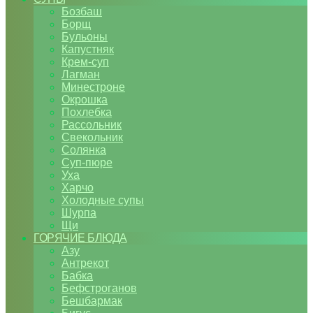
Бозбаш
Борщ
Бульоны
Капустняк
Крем-суп
Лагман
Минестроне
Окрошка
Похлебка
Рассольник
Свекольник
Солянка
Суп-пюре
Уха
Харчо
Холодные супы
Шурпа
Щи
ГОРЯЧИЕ БЛЮДА
Азу
Антрекот
Бабка
Бефстроганов
Бешбармак