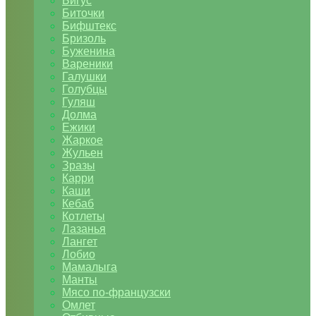
Бигус
Биточки
Бифштекс
Бризоль
Буженина
Вареники
Галушки
Голубцы
Гуляш
Долма
Ежики
Жаркое
Жульен
Зразы
Карри
Каши
Кебаб
Котлеты
Лазанья
Лангет
Лобио
Мамалыга
Манты
Мясо по-французски
Омлет