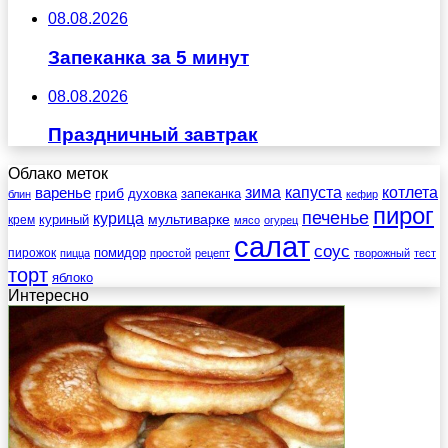
08.08.2026
Запеканка за 5 минут
08.08.2026
Праздничный завтрак
Облако меток
зима
котлета
варенье
капуста
гриб
духовка
запеканка
блин
кефир
пирог
печенье
курица
мультиварке
куриный
крем
мясо
огурец
салат
соус
помидор
пирожок
пицца
простой
рецепт
творожный
тест
торт
яблоко
Интересно