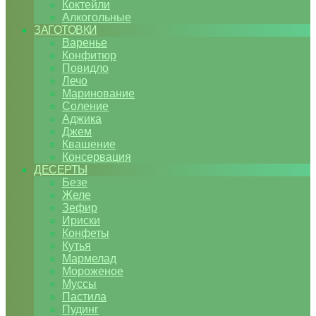
Коктейли
Алкогольные
ЗАГОТОВКИ
Варенье
Конфитюр
Повидло
Лечо
Маринование
Соление
Аджика
Джем
Квашение
Консервация
ДЕСЕРТЫ
Безе
Желе
Зефир
Ириски
Конфеты
Кутья
Мармелад
Мороженое
Муссы
Пастила
Пудинг