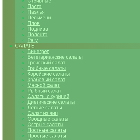
Отбивные
Паста
Паэлья
Пельмени
Плов
Подлива
Полента
Рагу
САЛАТЫ
Винегрет
Вегетарианские салаты
Греческий салат
Грибные салаты
Корейские салаты
Крабовый салат
Мясной салат
Рыбный салат
Салаты с курицей
Диетические салаты
Летние салаты
Салат из яиц
Овощные салаты
Острые салаты
Постные салаты
Простые салаты