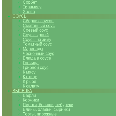
Сорбет
Тирамису
Халва
СОУСЫ
Сборник соусов
Сметанный соус
Соевый соус
Соус сырный
Соусы на зиму
Томатный соус
Маринады
Чесночный соус
Блюда в соусе
Горчица
Грибной соус
К мясу
К птице
К рыбе
К салату
ВЫПЕЧКА
Вафли
Коржики
Пироги, беляши, чебуреки
Блины, оладьи, сырники
Торты, пирожные