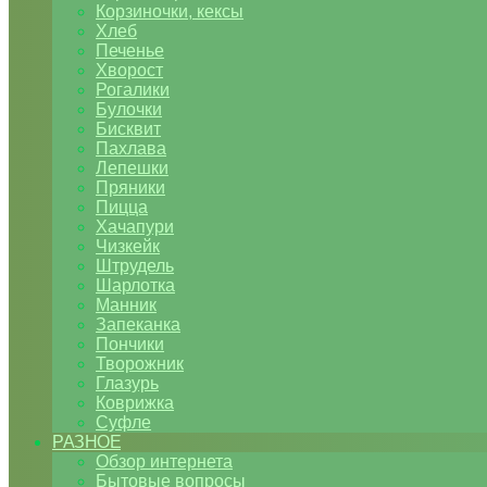
Корзиночки, кексы
Хлеб
Печенье
Хворост
Рогалики
Булочки
Бисквит
Пахлава
Лепешки
Пряники
Пицца
Хачапури
Чизкейк
Штрудель
Шарлотка
Манник
Запеканка
Пончики
Творожник
Глазурь
Коврижка
Суфле
РАЗНОЕ
Обзор интернета
Бытовые вопросы