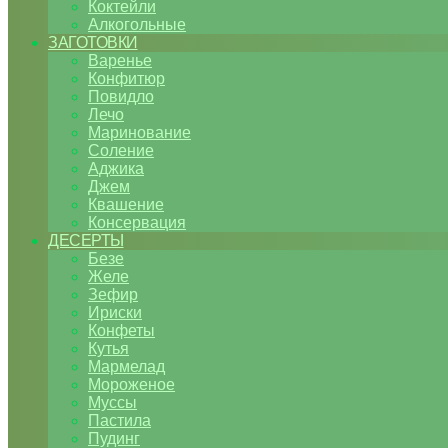
Коктейли
Алкогольные
ЗАГОТОВКИ
Варенье
Конфитюр
Повидло
Лечо
Маринование
Соление
Аджика
Джем
Квашение
Консервация
ДЕСЕРТЫ
Безе
Желе
Зефир
Ириски
Конфеты
Кутья
Мармелад
Мороженое
Муссы
Пастила
Пудинг