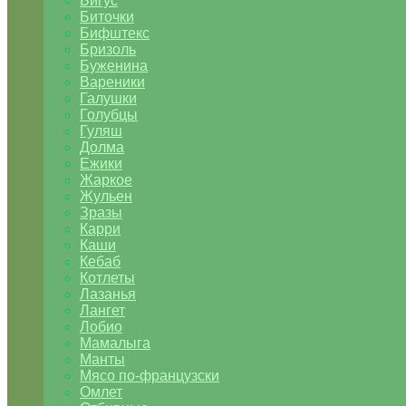
Бигус
Биточки
Бифштекс
Бризоль
Буженина
Вареники
Галушки
Голубцы
Гуляш
Долма
Ежики
Жаркое
Жульен
Зразы
Карри
Каши
Кебаб
Котлеты
Лазанья
Лангет
Лобио
Мамалыга
Манты
Мясо по-французски
Омлет