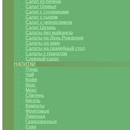
Салат из печени
Салат Оливье
Салат с сухариками
Салат с сыром
Салат с черносливом
Салат Цезарь
Салаты без майонеза
Салаты на День Рождения
Салаты на зиму
Салаты на свадебный стол
Салаты с гранатом
Слоеный салат
НАПИТКИ
Пунш
Чай
Кофе
Квас
Морс
Сбитень
Кисель
Компоты
Фруктовые
Лимонад
Газированные
Соки