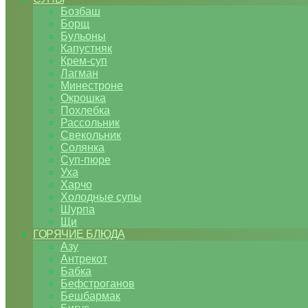
Бозбаш
Борщ
Бульоны
Капустняк
Крем-суп
Лагман
Минестроне
Окрошка
Похлебка
Рассольник
Свекольник
Солянка
Суп-пюре
Уха
Харчо
Холодные супы
Шурпа
Щи
ГОРЯЧИЕ БЛЮДА
Азу
Антрекот
Бабка
Бефстроганов
Бешбармак