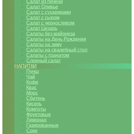
Салат из печени
Салат Оливье
Салат с сухариками
Салат с сыром
Салат с черносливом
Салат Цезарь
Салаты без майонеза
Салаты на День Рождения
Салаты на зиму
Салаты на свадебный стол
Салаты с гранатом
Слоеный салат
НАПИТКИ
Пунш
Чай
Кофе
Квас
Морс
Сбитень
Кисель
Компоты
Фруктовые
Лимонад
Газированные
Соки