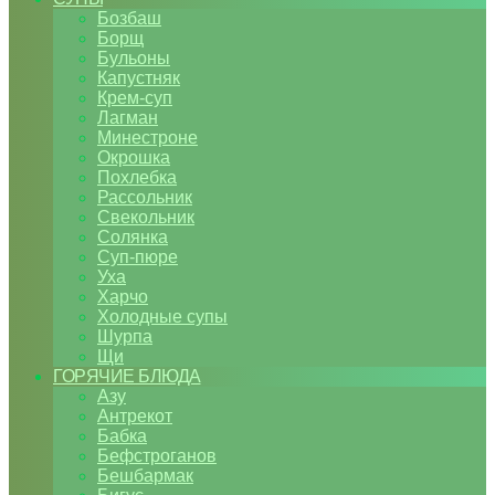
Бозбаш
Борщ
Бульоны
Капустняк
Крем-суп
Лагман
Минестроне
Окрошка
Похлебка
Рассольник
Свекольник
Солянка
Суп-пюре
Уха
Харчо
Холодные супы
Шурпа
Щи
ГОРЯЧИЕ БЛЮДА
Азу
Антрекот
Бабка
Бефстроганов
Бешбармак