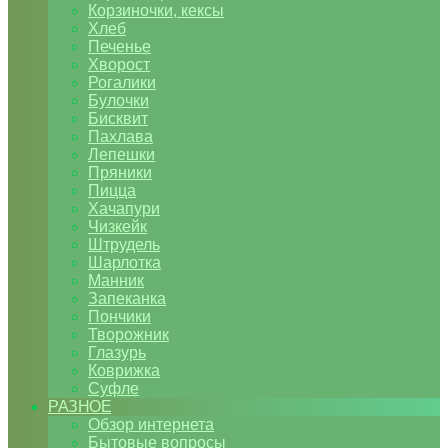
Корзиночки, кексы
Хлеб
Печенье
Хворост
Рогалики
Булочки
Бисквит
Пахлава
Лепешки
Пряники
Пицца
Хачапури
Чизкейк
Штрудель
Шарлотка
Манник
Запеканка
Пончики
Творожник
Глазурь
Коврижка
Суфле
РАЗНОЕ
Обзор интернета
Бытовые вопросы