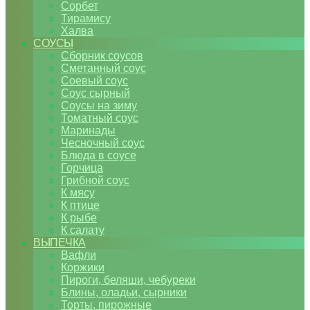
Сорбет
Тирамису
Халва
СОУСЫ
Сборник соусов
Сметанный соус
Соевый соус
Соус сырный
Соусы на зиму
Томатный соус
Маринады
Чесночный соус
Блюда в соусе
Горчица
Грибной соус
К мясу
К птице
К рыбе
К салату
ВЫПЕЧКА
Вафли
Коржики
Пироги, беляши, чебуреки
Блины, оладьи, сырники
Торты, пирожные