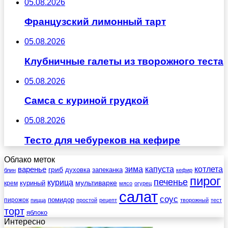
05.08.2026
Французский лимонный тарт
05.08.2026
Клубничные галеты из творожного теста
05.08.2026
Самса с куриной грудкой
05.08.2026
Тесто для чебуреков на кефире
Облако меток
зима
котлета
варенье
капуста
гриб
духовка
запеканка
блин
кефир
пирог
печенье
курица
мультиварке
куриный
крем
мясо
огурец
салат
соус
помидор
пирожок
пицца
простой
рецепт
творожный
тест
торт
яблоко
Интересно