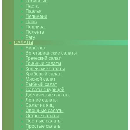
Отбивные
Паста
Паэлья
Пельмени
Плов
Подлива
Полента
Рагу
САЛАТЫ
Винегрет
Вегетарианские салаты
Греческий салат
Грибные салаты
Корейские салаты
Крабовый салат
Мясной салат
Рыбный салат
Салаты с курицей
Диетические салаты
Летние салаты
Салат из яиц
Овощные салаты
Острые салаты
Постные салаты
Простые салаты