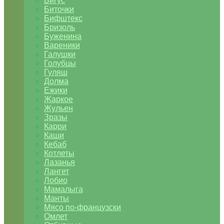
Бигус
Биточки
Бифштекс
Бризоль
Буженина
Вареники
Галушки
Голубцы
Гуляш
Долма
Ежики
Жаркое
Жульен
Зразы
Карри
Каши
Кебаб
Котлеты
Лазанья
Лангет
Лобио
Мамалыга
Манты
Мясо по-французски
Омлет