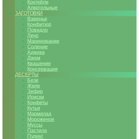
Коктейли
Алкогольные
ЗАГОТОВКИ
Варенье
Конфитюр
Повидло
Лечо
Маринование
Соление
Аджика
Джем
Квашение
Консервация
ДЕСЕРТЫ
Безе
Желе
Зефир
Ириски
Конфеты
Кутья
Мармелад
Мороженое
Муссы
Пастила
Пудинг