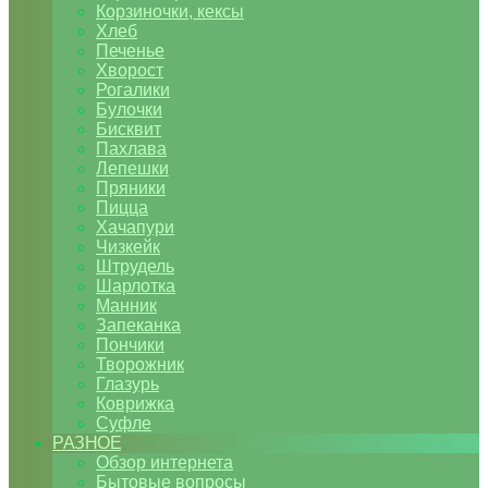
Корзиночки, кексы
Хлеб
Печенье
Хворост
Рогалики
Булочки
Бисквит
Пахлава
Лепешки
Пряники
Пицца
Хачапури
Чизкейк
Штрудель
Шарлотка
Манник
Запеканка
Пончики
Творожник
Глазурь
Коврижка
Суфле
РАЗНОЕ
Обзор интернета
Бытовые вопросы