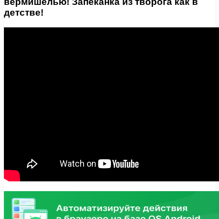
вермишелью! Запеканка из творога как в
детстве!