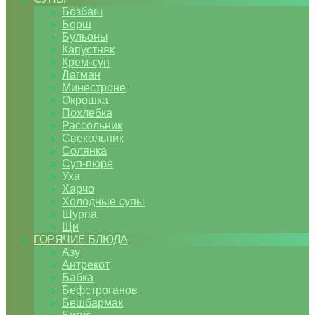
Бозбаш
Борщ
Бульоны
Капустняк
Крем-суп
Лагман
Минестроне
Окрошка
Похлебка
Рассольник
Свекольник
Солянка
Суп-пюре
Уха
Харчо
Холодные супы
Шурпа
Щи
ГОРЯЧИЕ БЛЮДА
Азу
Антрекот
Бабка
Бефстроганов
Бешбармак