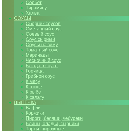
Сорбет
Тирамису
Халва
СОУСЫ
Сборник соусов
Сметанный соус
Соевый соус
Соус сырный
Соусы на зиму
Томатный соус
Маринады
Чесночный соус
Блюда в соусе
Горчица
Грибной соус
К мясу
К птице
К рыбе
К салату
ВЫПЕЧКА
Вафли
Коржики
Пироги, беляши, чебуреки
Блины, оладьи, сырники
Торты, пирожные