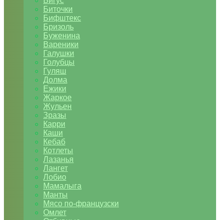
Бигус
Биточки
Бифштекс
Бризоль
Буженина
Вареники
Галушки
Голубцы
Гуляш
Долма
Ежики
Жаркое
Жульен
Зразы
Карри
Каши
Кебаб
Котлеты
Лазанья
Лангет
Лобио
Мамалыга
Манты
Мясо по-французски
Омлет