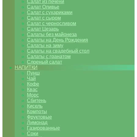
Салат из печени
Салат Оливье
Салат с сухариками
Салат с сыром
Салат с черносливом
Салат Цезарь
Салаты без майонеза
Салаты на День Рождения
Салаты на зиму
Салаты на свадебный стол
Салаты с гранатом
Слоеный салат
НАПИТКИ
Пунш
Чай
Кофе
Квас
Морс
Сбитень
Кисель
Компоты
Фруктовые
Лимонад
Газированные
Соки