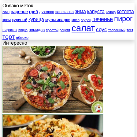
Облако меток
зима
котлета
варенье
капуста
гриб
духовка
запеканка
блин
кефир
пирог
печенье
курица
мультиварке
куриный
крем
мясо
огурец
салат
соус
помидор
пирожок
пицца
простой
рецепт
творожный
тест
торт
яблоко
Интересно