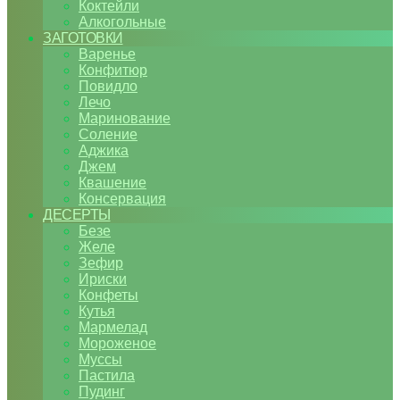
Коктейли
Алкогольные
ЗАГОТОВКИ
Варенье
Конфитюр
Повидло
Лечо
Маринование
Соление
Аджика
Джем
Квашение
Консервация
ДЕСЕРТЫ
Безе
Желе
Зефир
Ириски
Конфеты
Кутья
Мармелад
Мороженое
Муссы
Пастила
Пудинг