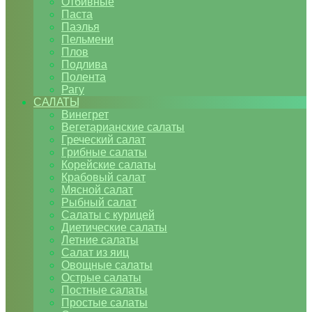
Отбивные
Паста
Паэлья
Пельмени
Плов
Подлива
Полента
Рагу
САЛАТЫ
Винегрет
Вегетарианские салаты
Греческий салат
Грибные салаты
Корейские салаты
Крабовый салат
Мясной салат
Рыбный салат
Салаты с курицей
Диетические салаты
Летние салаты
Салат из яиц
Овощные салаты
Острые салаты
Постные салаты
Простые салаты