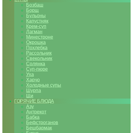
Бозбаш
Борщ
Бульоны
Капустняк
Крем-суп
Лагман
Минестроне
Окрошка
Похлебка
Рассольник
Свекольник
Солянка
Суп-пюре
Уха
Харчо
Холодные супы
Шурпа
Щи
ГОРЯЧИЕ БЛЮДА
Азу
Антрекот
Бабка
Бефстроганов
Бешбармак