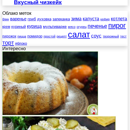
Вкусный чизкейк
Облако меток
зима
котлета
варенье
капуста
гриб
духовка
запеканка
блин
кефир
пирог
печенье
курица
мультиварке
куриный
крем
мясо
огурец
салат
соус
помидор
пирожок
пицца
простой
рецепт
творожный
тест
торт
яблоко
Интересно