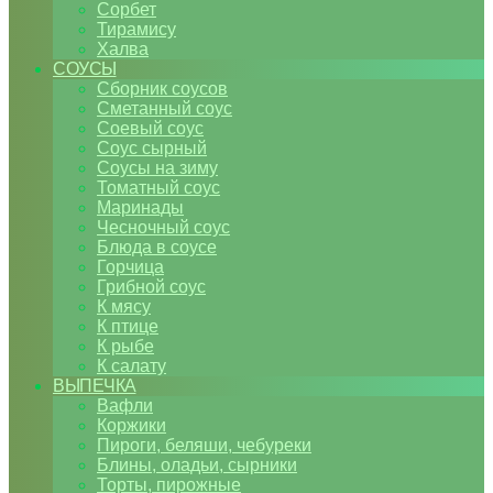
Сорбет
Тирамису
Халва
СОУСЫ
Сборник соусов
Сметанный соус
Соевый соус
Соус сырный
Соусы на зиму
Томатный соус
Маринады
Чесночный соус
Блюда в соусе
Горчица
Грибной соус
К мясу
К птице
К рыбе
К салату
ВЫПЕЧКА
Вафли
Коржики
Пироги, беляши, чебуреки
Блины, оладьи, сырники
Торты, пирожные