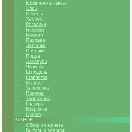
Корзиночки, кексы
Хлеб
Печенье
Хворост
Рогалики
Булочки
Бисквит
Пахлава
Лепешки
Пряники
Пицца
Хачапури
Чизкейк
Штрудель
Шарлотка
Манник
Запеканка
Пончики
Творожник
Глазурь
Коврижка
Суфле
РАЗНОЕ
Обзор интернета
Бытовые вопросы