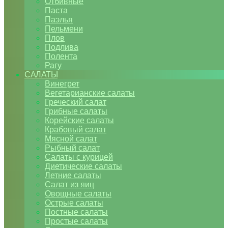
Отбивные
Паста
Паэлья
Пельмени
Плов
Подлива
Полента
Рагу
САЛАТЫ
Винегрет
Вегетарианские салаты
Греческий салат
Грибные салаты
Корейские салаты
Крабовый салат
Мясной салат
Рыбный салат
Салаты с курицей
Диетические салаты
Летние салаты
Салат из яиц
Овощные салаты
Острые салаты
Постные салаты
Простые салаты