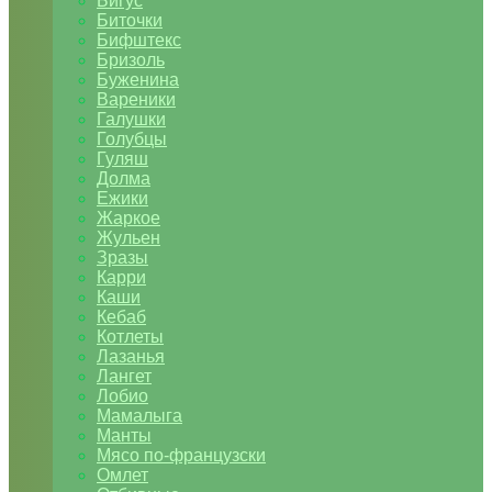
Бигус
Биточки
Бифштекс
Бризоль
Буженина
Вареники
Галушки
Голубцы
Гуляш
Долма
Ежики
Жаркое
Жульен
Зразы
Карри
Каши
Кебаб
Котлеты
Лазанья
Лангет
Лобио
Мамалыга
Манты
Мясо по-французски
Омлет