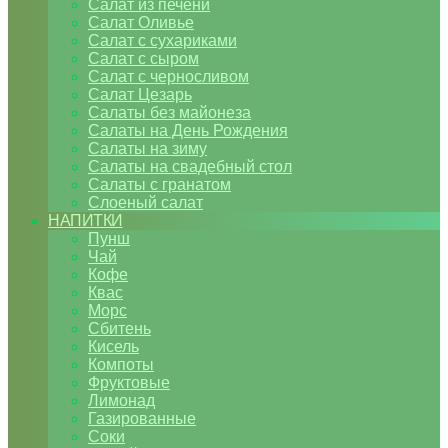
Салат из печени
Салат Оливье
Салат с сухариками
Салат с сыром
Салат с черносливом
Салат Цезарь
Салаты без майонеза
Салаты на День Рождения
Салаты на зиму
Салаты на свадебный стол
Салаты с гранатом
Слоеный салат
НАПИТКИ
Пунш
Чай
Кофе
Квас
Морс
Сбитень
Кисель
Компоты
Фруктовые
Лимонад
Газированные
Соки