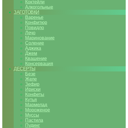
Коктейли
Алкогольные
ЗАГОТОВКИ
Варенье
Конфитюр
Повидло
Лечо
Маринование
Соление
Аджика
Джем
Квашение
Консервация
ДЕСЕРТЫ
Безе
Желе
Зефир
Ириски
Конфеты
Кутья
Мармелад
Мороженое
Муссы
Пастила
Пудинг